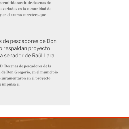
𝐞𝐫𝐦𝐢𝐭𝐢𝐝𝐨 𝐬𝐮𝐬𝐭𝐢𝐭𝐮𝐢𝐫 𝐝𝐞𝐜𝐞𝐧𝐚𝐬 𝐝𝐞
 𝐚𝐯𝐞𝐫𝐢𝐚𝐝𝐚𝐬 𝐞𝐧 𝐥𝐚 𝐜𝐨𝐦𝐮𝐧𝐢𝐝𝐚𝐝 𝐝𝐞
 𝐲 𝐞𝐧 𝐞𝐥 𝐭𝐫𝐚𝐦𝐨 𝐜𝐚𝐫𝐫𝐞𝐭𝐞𝐫𝐨 𝐪𝐮𝐞
 de pescadores de Don
o respaldan proyecto
 a senador de Raúl Lara
𝐃. 𝐃𝐞𝐜𝐞𝐧𝐚𝐬 𝐝𝐞 𝐩𝐞𝐬𝐜𝐚𝐝𝐨𝐫𝐞𝐬 𝐝𝐞 𝐥𝐚
𝐝𝐞 𝐃𝐨𝐧 𝐆𝐫𝐞𝐠𝐨𝐫𝐢𝐨, 𝐞𝐧 𝐞𝐥 𝐦𝐮𝐧𝐢𝐜𝐢𝐩𝐢𝐨
𝐞 𝐣𝐮𝐫𝐚𝐦𝐞𝐧𝐭𝐚𝐫𝐨𝐧 𝐞𝐧 𝐞𝐥 𝐩𝐫𝐨𝐲𝐞𝐜𝐭𝐨
𝐞 𝐢𝐦𝐩𝐮𝐥𝐬𝐚 𝐞𝐥