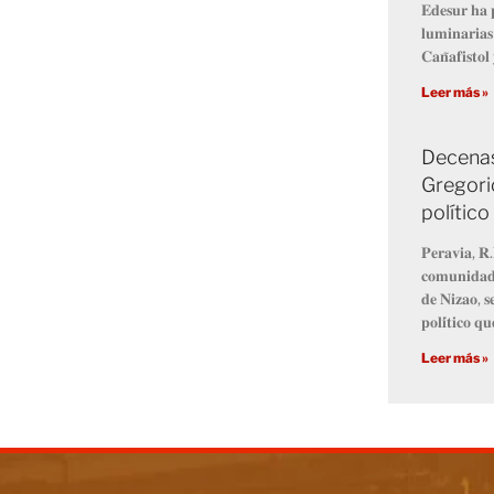
𝐄𝐝𝐞𝐬𝐮𝐫 𝐡𝐚 𝐩
𝐥𝐮𝐦𝐢𝐧𝐚𝐫𝐢𝐚
𝐂𝐚𝐧̃𝐚𝐟𝐢𝐬𝐭𝐨
Leer más »
Decenas
Gregori
político
𝐏𝐞𝐫𝐚𝐯𝐢𝐚, 𝐑.
𝐜𝐨𝐦𝐮𝐧𝐢𝐝𝐚𝐝 
𝐝𝐞 𝐍𝐢𝐳𝐚𝐨, 𝐬
𝐩𝐨𝐥𝐢́𝐭𝐢𝐜𝐨 𝐪
Leer más »