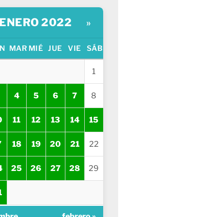
ENERO 2022
»
N
MAR
MIÉ
JUE
VIE
SÁB
1
4
5
6
7
8
0
11
12
13
14
15
7
18
19
20
21
22
4
25
26
27
28
29
1
embre
febrero »