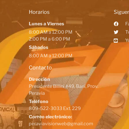
Horarios
Siguen
Lunes a Viernes
F
8:00 AM a 12:00 PM
T
2:00 PM a 6:00 PM
Y
Sábados
8:00 AM a 12:00 PM
Contacto
Dirección
Presidente Billini #49, Baní, Prov.
Peravia
Teléfono
809-522-3033 Ext. 229
Correo electrónico:
peraviavisionweb@gmail.com