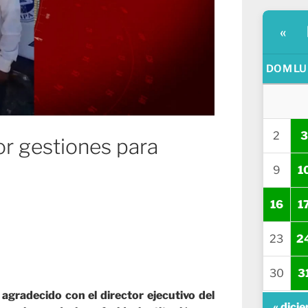
«
DOM
LU
2
3
r gestiones para
9
1
16
1
23
2
30
3
agradecido con el director ejecutivo del
« dici