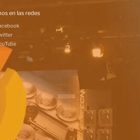
os en las redes
acebook
witter
ouTube