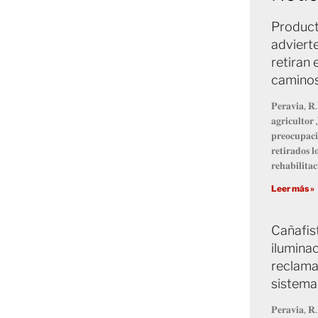
Product
advierte
retiran 
caminos
𝐏𝐞𝐫𝐚𝐯𝐢𝐚, 𝐑.
𝐚𝐠𝐫𝐢𝐜𝐮𝐥𝐭𝐨𝐫
𝐩𝐫𝐞𝐨𝐜𝐮𝐩𝐚𝐜𝐢
𝐫𝐞𝐭𝐢𝐫𝐚𝐝𝐨𝐬 
𝐫𝐞𝐡𝐚𝐛𝐢𝐥𝐢𝐭𝐚𝐜
Leer más »
Cañafis
ilumina
reclaman
sistema
𝐏𝐞𝐫𝐚𝐯𝐢𝐚, 𝐑.