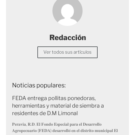
Redacción
Ver todos sus artículos
Noticias populares:
FEDA entrega pollitas ponedoras,
herramientas y material de siembra a
residentes de D.M Limonal
𝐏𝐞𝐫𝐚𝐯𝐢𝐚, 𝐑.𝐃. 𝐄𝐥 𝐅𝐨𝐧𝐝𝐨 𝐄𝐬𝐩𝐞𝐜𝐢𝐚𝐥 𝐩𝐚𝐫𝐚 𝐞𝐥 𝐃𝐞𝐬𝐚𝐫𝐫𝐨𝐥𝐥𝐨
𝐀𝐠𝐫𝐨𝐩𝐞𝐜𝐮𝐚𝐫𝐢𝐨 (𝐅𝐄𝐃𝐀) 𝐝𝐞𝐬𝐚𝐫𝐫𝐨𝐥𝐥𝐨́ 𝐞𝐧 𝐞𝐥 𝐝𝐢𝐬𝐭𝐫𝐢𝐭𝐨 𝐦𝐮𝐧𝐢𝐜𝐢𝐩𝐚𝐥 𝐄𝐥