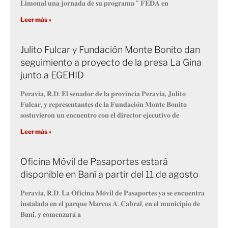
𝐋𝐢𝐦𝐨𝐧𝐚𝐥 𝐮𝐧𝐚 𝐣𝐨𝐫𝐧𝐚𝐝𝐚 𝐝𝐞 𝐬𝐮 𝐩𝐫𝐨𝐠𝐫𝐚𝐦𝐚 “ 𝐅𝐄𝐃𝐀 𝐞𝐧
Leer más »
Julito Fulcar y Fundación Monte Bonito dan
seguimiento a proyecto de la presa La Gina
junto a EGEHID
𝐏𝐞𝐫𝐚𝐯𝐢𝐚, 𝐑.𝐃. 𝐄𝐥 𝐬𝐞𝐧𝐚𝐝𝐨𝐫 𝐝𝐞 𝐥𝐚 𝐩𝐫𝐨𝐯𝐢𝐧𝐜𝐢𝐚 𝐏𝐞𝐫𝐚𝐯𝐢𝐚, 𝐉𝐮𝐥𝐢𝐭𝐨
𝐅𝐮𝐥𝐜𝐚𝐫, 𝐲 𝐫𝐞𝐩𝐫𝐞𝐬𝐞𝐧𝐭𝐚𝐧𝐭𝐞𝐬 𝐝𝐞 𝐥𝐚 𝐅𝐮𝐧𝐝𝐚𝐜𝐢𝐨́𝐧 𝐌𝐨𝐧𝐭𝐞 𝐁𝐨𝐧𝐢𝐭𝐨
𝐬𝐨𝐬𝐭𝐮𝐯𝐢𝐞𝐫𝐨𝐧 𝐮𝐧 𝐞𝐧𝐜𝐮𝐞𝐧𝐭𝐫𝐨 𝐜𝐨𝐧 𝐞𝐥 𝐝𝐢𝐫𝐞𝐜𝐭𝐨𝐫 𝐞𝐣𝐞𝐜𝐮𝐭𝐢𝐯𝐨 𝐝𝐞
Leer más »
Oficina Móvil de Pasaportes estará
disponible en Baní a partir del 11 de agosto
𝐏𝐞𝐫𝐚𝐯𝐢𝐚, 𝐑.𝐃. 𝐋𝐚 𝐎𝐟𝐢𝐜𝐢𝐧𝐚 𝐌𝐨́𝐯𝐢𝐥 𝐝𝐞 𝐏𝐚𝐬𝐚𝐩𝐨𝐫𝐭𝐞𝐬 𝐲𝐚 𝐬𝐞 𝐞𝐧𝐜𝐮𝐞𝐧𝐭𝐫𝐚
𝐢𝐧𝐬𝐭𝐚𝐥𝐚𝐝𝐚 𝐞𝐧 𝐞𝐥 𝐩𝐚𝐫𝐪𝐮𝐞 𝐌𝐚𝐫𝐜𝐨𝐬 𝐀. 𝐂𝐚𝐛𝐫𝐚𝐥, 𝐞𝐧 𝐞𝐥 𝐦𝐮𝐧𝐢𝐜𝐢𝐩𝐢𝐨 𝐝𝐞
𝐁𝐚𝐧𝐢́, 𝐲 𝐜𝐨𝐦𝐞𝐧𝐳𝐚𝐫𝐚́ 𝐚