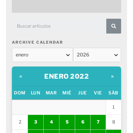
ARCHIVE CALENDAR
ENERO 2022
«
»
DOM
LUN
MAR
MIÉ
JUE
VIE
SÁB
1
2
3
4
5
6
7
8