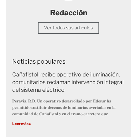
Redacción
Ver todos sus artículos
Noticias populares:
Cañafistol recibe operativo de iluminación;
comunitarios reclaman intervención integral
del sistema eléctrico
𝐏𝐞𝐫𝐚𝐯𝐢𝐚, 𝐑.𝐃. 𝐔𝐧 𝐨𝐩𝐞𝐫𝐚𝐭𝐢𝐯𝐨 𝐝𝐞𝐬𝐚𝐫𝐫𝐨𝐥𝐥𝐚𝐝𝐨 𝐩𝐨𝐫 𝐄𝐝𝐞𝐬𝐮𝐫 𝐡𝐚
𝐩𝐞𝐫𝐦𝐢𝐭𝐢𝐝𝐨 𝐬𝐮𝐬𝐭𝐢𝐭𝐮𝐢𝐫 𝐝𝐞𝐜𝐞𝐧𝐚𝐬 𝐝𝐞 𝐥𝐮𝐦𝐢𝐧𝐚𝐫𝐢𝐚𝐬 𝐚𝐯𝐞𝐫𝐢𝐚𝐝𝐚𝐬 𝐞𝐧 𝐥𝐚
𝐜𝐨𝐦𝐮𝐧𝐢𝐝𝐚𝐝 𝐝𝐞 𝐂𝐚𝐧̃𝐚𝐟𝐢𝐬𝐭𝐨𝐥 𝐲 𝐞𝐧 𝐞𝐥 𝐭𝐫𝐚𝐦𝐨 𝐜𝐚𝐫𝐫𝐞𝐭𝐞𝐫𝐨 𝐪𝐮𝐞
Leer más »