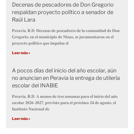
Decenas de pescadores de Don Gregorio
respaldan proyecto político a senador de
Raúl Lara
𝐏𝐞𝐫𝐚𝐯𝐢𝐚, 𝐑.𝐃. 𝐃𝐞𝐜𝐞𝐧𝐚𝐬 𝐝𝐞 𝐩𝐞𝐬𝐜𝐚𝐝𝐨𝐫𝐞𝐬 𝐝𝐞 𝐥𝐚 𝐜𝐨𝐦𝐮𝐧𝐢𝐝𝐚𝐝 𝐝𝐞 𝐃𝐨𝐧
𝐆𝐫𝐞𝐠𝐨𝐫𝐢𝐨, 𝐞𝐧 𝐞𝐥 𝐦𝐮𝐧𝐢𝐜𝐢𝐩𝐢𝐨 𝐝𝐞 𝐍𝐢𝐳𝐚𝐨, 𝐬𝐞 𝐣𝐮𝐫𝐚𝐦𝐞𝐧𝐭𝐚𝐫𝐨𝐧 𝐞𝐧 𝐞𝐥
𝐩𝐫𝐨𝐲𝐞𝐜𝐭𝐨 𝐩𝐨𝐥𝐢́𝐭𝐢𝐜𝐨 𝐪𝐮𝐞 𝐢𝐦𝐩𝐮𝐥𝐬𝐚 𝐞𝐥
Leer más »
A pocos días del inicio del año escolar, aún
no anuncian en Peravia la entrega de utilería
escolar del INABIE
𝐏𝐞𝐫𝐚𝐯𝐢𝐚, 𝐑.𝐃. 𝐀 𝐦𝐞𝐧𝐨𝐬 𝐝𝐞 𝐭𝐫𝐞𝐬 𝐬𝐞𝐦𝐚𝐧𝐚𝐬 𝐩𝐚𝐫𝐚 𝐞𝐥 𝐢𝐧𝐢𝐜𝐢𝐨 𝐝𝐞𝐥 𝐚𝐧̃𝐨
𝐞𝐬𝐜𝐨𝐥𝐚𝐫 𝟐𝟎𝟐𝟔-𝟐𝟎𝟐𝟕, 𝐩𝐫𝐞𝐯𝐢𝐬𝐭𝐨 𝐩𝐚𝐫𝐚 𝐞𝐥 𝐩𝐫𝐨́𝐱𝐢𝐦𝐨 𝟐𝟒 𝐝𝐞 𝐚𝐠𝐨𝐬𝐭𝐨, 𝐞𝐥
𝐈𝐧𝐬𝐭𝐢𝐭𝐮𝐭𝐨 𝐍𝐚𝐜𝐢𝐨𝐧𝐚𝐥 𝐝𝐞
Leer más »