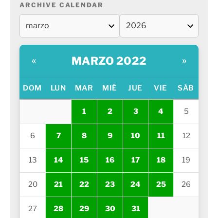
ARCHIVE CALENDAR
MARZO 2022
«
»
DOM
LUN
MAR
MIÉ
JUE
VIE
SÁB
1
2
3
4
5
6
7
8
9
10
11
12
13
14
15
16
17
18
19
20
21
22
23
24
25
26
27
28
29
30
31