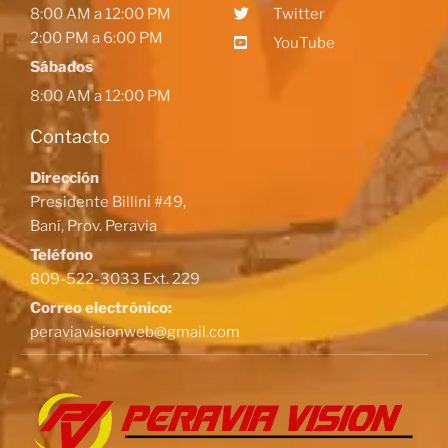
8:00 AM a 12:00 PM
Twitter
2:00 PM a 6:00 PM
YouTube
Sábados
8:00 AM a 12:00 PM
Contacto
Dirección
Presidente Billini #49,
Baní, Prov. Peravia
Teléfono
809-522-3033 Ext. 229
Correo electrónico:
peraviavisionweb@gmail.com