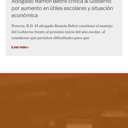
Abogado Ramón Beltré critica al Gobierno
por aumento en útiles escolares y situación
económica
𝐏𝐞𝐫𝐚𝐯𝐢𝐚, 𝐑.𝐃. 𝐄𝐥 𝐚𝐛𝐨𝐠𝐚𝐝𝐨 𝐑𝐚𝐦𝐨́𝐧 𝐁𝐞𝐥𝐭𝐫𝐞́ 𝐜𝐮𝐞𝐬𝐭𝐢𝐨𝐧𝐨́ 𝐞𝐥 𝐦𝐚𝐧𝐞𝐣𝐨
𝐝𝐞𝐥 𝐆𝐨𝐛𝐢𝐞𝐫𝐧𝐨 𝐟𝐫𝐞𝐧𝐭𝐞 𝐚𝐥 𝐩𝐫𝐨́𝐱𝐢𝐦𝐨 𝐢𝐧𝐢𝐜𝐢𝐨 𝐝𝐞𝐥 𝐚𝐧̃𝐨 𝐞𝐬𝐜𝐨𝐥𝐚𝐫, 𝐚𝐥
𝐜𝐨𝐧𝐬𝐢𝐝𝐞𝐫𝐚𝐫 𝐪𝐮𝐞 𝐩𝐞𝐫𝐬𝐢𝐬𝐭𝐞𝐧 𝐝𝐢𝐟𝐢𝐜𝐮𝐥𝐭𝐚𝐝𝐞𝐬 𝐩𝐚𝐫𝐚 𝐪𝐮𝐞
Leer más »