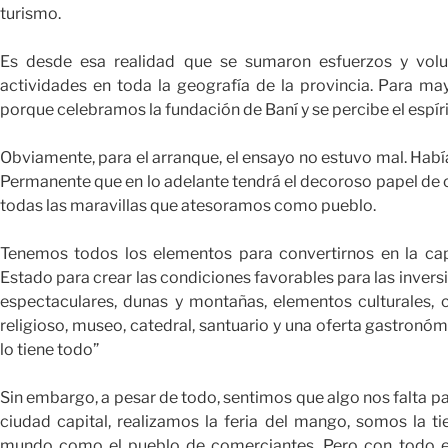
turismo.
Es desde esa realidad que se sumaron esfuerzos y volu
actividades en toda la geografía de la provincia. Para ma
porque celebramos la fundación de Baní y se percibe el espíri
Obviamente, para el arranque, el ensayo no estuvo mal. Había
Permanente que en lo adelante tendrá el decoroso papel de
todas las maravillas que atesoramos como pueblo.
Tenemos todos los elementos para convertirnos en la capit
Estado para crear las condiciones favorables para las invers
espectaculares, dunas y montañas, elementos culturales, c
religioso, museo, catedral, santuario y una oferta gastronómi
lo tiene todo”
Sin embargo, a pesar de todo, sentimos que algo nos falta pa
ciudad capital, realizamos la feria del mango, somos la t
mundo como el pueblo de comerciantes. Pero con todo es