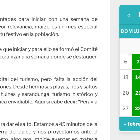
«
ntades para iniciar con una semana de
yor relevancia, marzo es un mes especial
DOM
LU
tu festivo en la población.
 que iniciar y para ello se formó el Comité
 organizar una semana donde se destaquen
6
7
13
1
al del turismo, pero falta la acción del
iones. Desde hermosas playas, ríos y saltos
20
2
huines y sarandunga, turismo histórico y
ca envidiable. Aquí sí cabe decir: “Peravia
27
2
« febr
ra dar el salto. Estamos a 45 minutos de la
ierra del dulce y nos proyectamos ante el
to, algo nos impide avanzar en materia