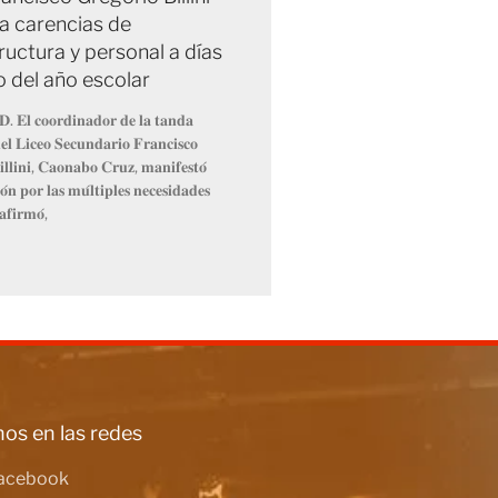
a carencias de
ructura y personal a días
io del año escolar
𝐃. 𝐄𝐥 𝐜𝐨𝐨𝐫𝐝𝐢𝐧𝐚𝐝𝐨𝐫 𝐝𝐞 𝐥𝐚 𝐭𝐚𝐧𝐝𝐚
𝐥 𝐋𝐢𝐜𝐞𝐨 𝐒𝐞𝐜𝐮𝐧𝐝𝐚𝐫𝐢𝐨 𝐅𝐫𝐚𝐧𝐜𝐢𝐬𝐜𝐨
𝐥𝐥𝐢𝐧𝐢, 𝐂𝐚𝐨𝐧𝐚𝐛𝐨 𝐂𝐫𝐮𝐳, 𝐦𝐚𝐧𝐢𝐟𝐞𝐬𝐭𝐨́
́𝐧 𝐩𝐨𝐫 𝐥𝐚𝐬 𝐦𝐮́𝐥𝐭𝐢𝐩𝐥𝐞𝐬 𝐧𝐞𝐜𝐞𝐬𝐢𝐝𝐚𝐝𝐞𝐬
𝐚𝐟𝐢𝐫𝐦𝐨́,
os en las redes
acebook