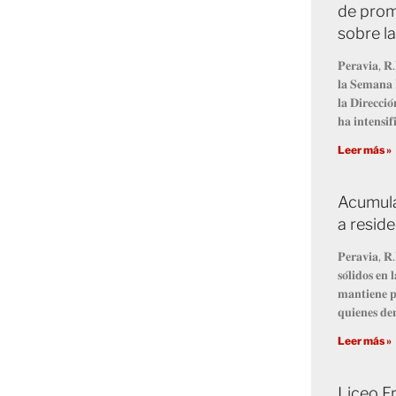
de prom
sobre l
𝐏𝐞𝐫𝐚𝐯𝐢𝐚, 𝐑.
𝐥𝐚 𝐒𝐞𝐦𝐚𝐧𝐚 
𝐥𝐚 𝐃𝐢𝐫𝐞𝐜𝐜𝐢
𝐡𝐚 𝐢𝐧𝐭𝐞𝐧𝐬𝐢𝐟
Leer más »
Acumula
a resid
𝐏𝐞𝐫𝐚𝐯𝐢𝐚, 𝐑.
𝐬𝐨́𝐥𝐢𝐝𝐨𝐬 𝐞
𝐦𝐚𝐧𝐭𝐢𝐞𝐧𝐞 𝐩
𝐪𝐮𝐢𝐞𝐧𝐞𝐬 𝐝𝐞
Leer más »
Liceo Fr