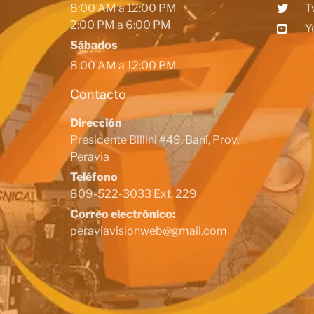
8:00 AM a 12:00 PM
T
2:00 PM a 6:00 PM
Y
Sábados
8:00 AM a 12:00 PM
Contacto
Dirección
Presidente Billini #49, Baní, Prov.
Peravia
Teléfono
809-522-3033 Ext. 229
Correo electrónico:
peraviavisionweb@gmail.com