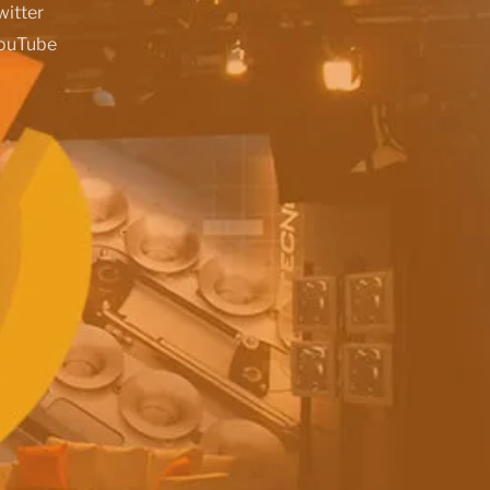
witter
ouTube