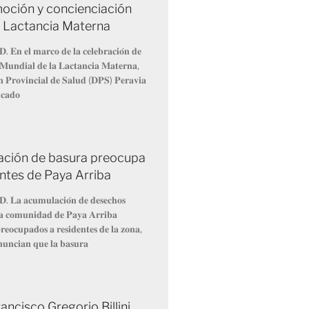
oción y concienciación
a Lactancia Materna
𝐃. 𝐄𝐧 𝐞𝐥 𝐦𝐚𝐫𝐜𝐨 𝐝𝐞 𝐥𝐚 𝐜𝐞𝐥𝐞𝐛𝐫𝐚𝐜𝐢𝐨́𝐧 𝐝𝐞
𝐌𝐮𝐧𝐝𝐢𝐚𝐥 𝐝𝐞 𝐥𝐚 𝐋𝐚𝐜𝐭𝐚𝐧𝐜𝐢𝐚 𝐌𝐚𝐭𝐞𝐫𝐧𝐚,
́𝐧 𝐏𝐫𝐨𝐯𝐢𝐧𝐜𝐢𝐚𝐥 𝐝𝐞 𝐒𝐚𝐥𝐮𝐝 (𝐃𝐏𝐒) 𝐏𝐞𝐫𝐚𝐯𝐢𝐚
𝐢𝐜𝐚𝐝𝐨
ción de basura preocupa
entes de Paya Arriba
𝐃. 𝐋𝐚 𝐚𝐜𝐮𝐦𝐮𝐥𝐚𝐜𝐢𝐨́𝐧 𝐝𝐞 𝐝𝐞𝐬𝐞𝐜𝐡𝐨𝐬
 𝐥𝐚 𝐜𝐨𝐦𝐮𝐧𝐢𝐝𝐚𝐝 𝐝𝐞 𝐏𝐚𝐲𝐚 𝐀𝐫𝐫𝐢𝐛𝐚
𝐞𝐨𝐜𝐮𝐩𝐚𝐝𝐨𝐬 𝐚 𝐫𝐞𝐬𝐢𝐝𝐞𝐧𝐭𝐞𝐬 𝐝𝐞 𝐥𝐚 𝐳𝐨𝐧𝐚,
𝐧𝐮𝐧𝐜𝐢𝐚𝐧 𝐪𝐮𝐞 𝐥𝐚 𝐛𝐚𝐬𝐮𝐫𝐚
ancisco Gregorio Billini