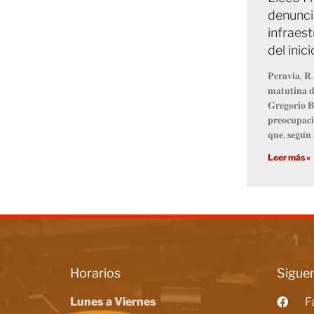
denunci
infraest
del inic
𝐏𝐞𝐫𝐚𝐯𝐢𝐚, 𝐑.
𝐦𝐚𝐭𝐮𝐭𝐢𝐧𝐚 𝐝
𝐆𝐫𝐞𝐠𝐨𝐫𝐢𝐨 𝐁
𝐩𝐫𝐞𝐨𝐜𝐮𝐩𝐚𝐜𝐢
𝐪𝐮𝐞, 𝐬𝐞𝐠𝐮́𝐧 
Leer más »
Horarios
Siguen
Lunes a Viernes
F