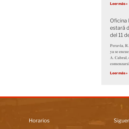
Leer más »
Oficina
estará d
del 11 
𝐏𝐞𝐫𝐚𝐯𝐢𝐚, 𝐑.
𝐲𝐚 𝐬𝐞 𝐞𝐧𝐜𝐮𝐞
𝐀. 𝐂𝐚𝐛𝐫𝐚𝐥, 
𝐜𝐨𝐦𝐞𝐧𝐳𝐚𝐫𝐚́
Leer más »
Horarios
Siguen