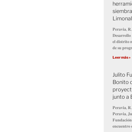
herrami
siembra
Limonal
𝐏𝐞𝐫𝐚𝐯𝐢𝐚, 𝐑.
𝐃𝐞𝐬𝐚𝐫𝐫𝐨𝐥𝐥
𝐞𝐥 𝐝𝐢𝐬𝐭𝐫𝐢𝐭
𝐝𝐞 𝐬𝐮 𝐩𝐫𝐨
Leer más »
Julito 
Bonito 
proyect
junto a
𝐏𝐞𝐫𝐚𝐯𝐢𝐚, 𝐑.
𝐏𝐞𝐫𝐚𝐯𝐢𝐚, 𝐉𝐮
𝐅𝐮𝐧𝐝𝐚𝐜𝐢𝐨́𝐧
𝐞𝐧𝐜𝐮𝐞𝐧𝐭𝐫𝐨 𝐜