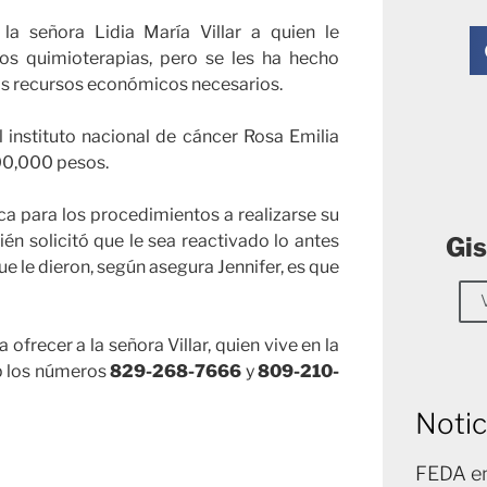
 la señora Lidia María Villar a quien le
os quimioterapias, pero se les ha hecho
los recursos económicos necesarios.
l instituto nacional de cáncer Rosa Emilia
00,000 pesos.
ca para los procedimientos a realizarse su
én solicitó que le sea reactivado lo antes
Gis
e le dieron, según asegura Jennifer, es que
frecer a la señora Villar, quien vive en la
p los números
829-268-7666
y
809-210-
Notic
FEDA en