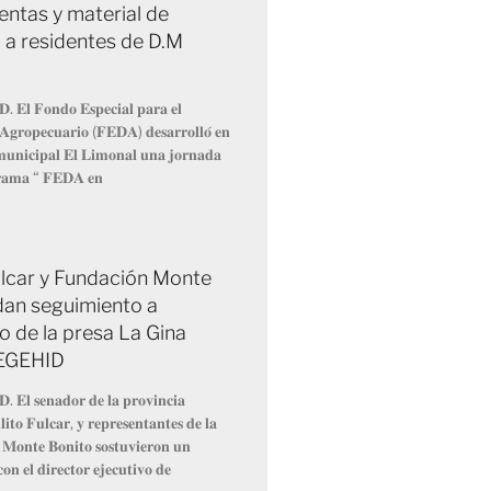
entas y material de
 a residentes de D.M
𝐃. 𝐄𝐥 𝐅𝐨𝐧𝐝𝐨 𝐄𝐬𝐩𝐞𝐜𝐢𝐚𝐥 𝐩𝐚𝐫𝐚 𝐞𝐥
 𝐀𝐠𝐫𝐨𝐩𝐞𝐜𝐮𝐚𝐫𝐢𝐨 (𝐅𝐄𝐃𝐀) 𝐝𝐞𝐬𝐚𝐫𝐫𝐨𝐥𝐥𝐨́ 𝐞𝐧
 𝐦𝐮𝐧𝐢𝐜𝐢𝐩𝐚𝐥 𝐄𝐥 𝐋𝐢𝐦𝐨𝐧𝐚𝐥 𝐮𝐧𝐚 𝐣𝐨𝐫𝐧𝐚𝐝𝐚
𝐫𝐚𝐦𝐚 “ 𝐅𝐄𝐃𝐀 𝐞𝐧
Fulcar y Fundación Monte
dan seguimiento a
o de la presa La Gina
 EGEHID
𝐃. 𝐄𝐥 𝐬𝐞𝐧𝐚𝐝𝐨𝐫 𝐝𝐞 𝐥𝐚 𝐩𝐫𝐨𝐯𝐢𝐧𝐜𝐢𝐚
𝐢𝐭𝐨 𝐅𝐮𝐥𝐜𝐚𝐫, 𝐲 𝐫𝐞𝐩𝐫𝐞𝐬𝐞𝐧𝐭𝐚𝐧𝐭𝐞𝐬 𝐝𝐞 𝐥𝐚
 𝐌𝐨𝐧𝐭𝐞 𝐁𝐨𝐧𝐢𝐭𝐨 𝐬𝐨𝐬𝐭𝐮𝐯𝐢𝐞𝐫𝐨𝐧 𝐮𝐧
𝐨𝐧 𝐞𝐥 𝐝𝐢𝐫𝐞𝐜𝐭𝐨𝐫 𝐞𝐣𝐞𝐜𝐮𝐭𝐢𝐯𝐨 𝐝𝐞