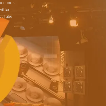
acebook
witter
ouTube