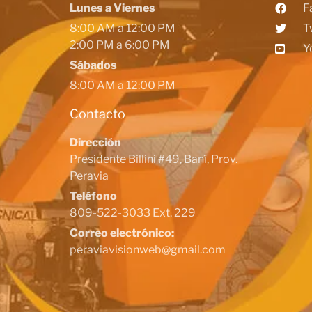
Lunes a Viernes
F
8:00 AM a 12:00 PM
T
2:00 PM a 6:00 PM
Y
Sábados
8:00 AM a 12:00 PM
Contacto
Dirección
Presidente Billini #49, Baní, Prov.
Peravia
Teléfono
809-522-3033 Ext. 229
Correo electrónico:
peraviavisionweb@gmail.com