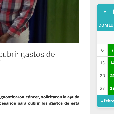
«
DOM
LU
6
7
cubrir gastos de
r
13
1
20
2
27
2
iagnosticaron cáncer, solicitaron la ayuda
« febr
cesarios para cubrir los gastos de esta