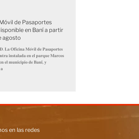
 Móvil de Pasaportes
isponible en Baní a partir
de agosto
𝐃. 𝐋𝐚 𝐎𝐟𝐢𝐜𝐢𝐧𝐚 𝐌𝐨́𝐯𝐢𝐥 𝐝𝐞 𝐏𝐚𝐬𝐚𝐩𝐨𝐫𝐭𝐞𝐬
𝐧𝐭𝐫𝐚 𝐢𝐧𝐬𝐭𝐚𝐥𝐚𝐝𝐚 𝐞𝐧 𝐞𝐥 𝐩𝐚𝐫𝐪𝐮𝐞 𝐌𝐚𝐫𝐜𝐨𝐬
𝐧 𝐞𝐥 𝐦𝐮𝐧𝐢𝐜𝐢𝐩𝐢𝐨 𝐝𝐞 𝐁𝐚𝐧𝐢́, 𝐲
 𝐚
os en las redes