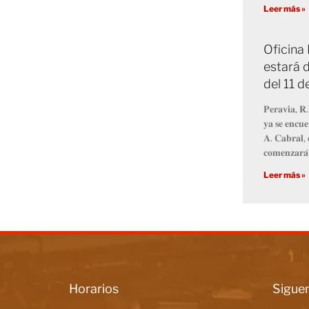
Leer más »
Oficina
estará d
del 11 
𝐏𝐞𝐫𝐚𝐯𝐢𝐚, 𝐑.
𝐲𝐚 𝐬𝐞 𝐞𝐧𝐜𝐮𝐞
𝐀. 𝐂𝐚𝐛𝐫𝐚𝐥, 
𝐜𝐨𝐦𝐞𝐧𝐳𝐚𝐫𝐚́
Leer más »
Horarios
Siguen