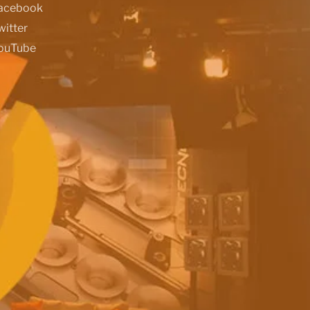
acebook
witter
ouTube