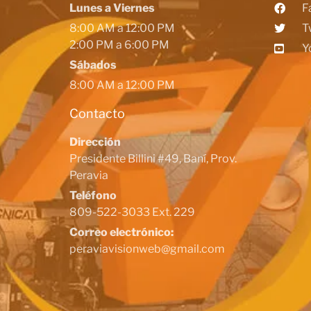
Lunes a Viernes
F
8:00 AM a 12:00 PM
T
2:00 PM a 6:00 PM
Y
Sábados
8:00 AM a 12:00 PM
Contacto
Dirección
Presidente Billini #49, Baní, Prov.
Peravia
Teléfono
809-522-3033 Ext. 229
Correo electrónico:
peraviavisionweb@gmail.com