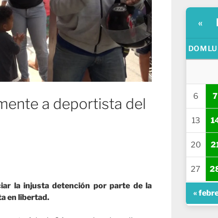
«
DOM
LU
6
7
mente a deportista del
13
1
20
2
27
2
iar la injusta detención por parte de la
« febr
a en libertad.