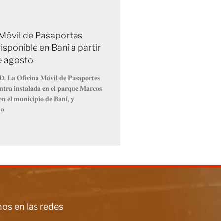
 Móvil de Pasaportes
isponible en Baní a partir
de agosto
𝐃. 𝐋𝐚 𝐎𝐟𝐢𝐜𝐢𝐧𝐚 𝐌𝐨́𝐯𝐢𝐥 𝐝𝐞 𝐏𝐚𝐬𝐚𝐩𝐨𝐫𝐭𝐞𝐬
𝐧𝐭𝐫𝐚 𝐢𝐧𝐬𝐭𝐚𝐥𝐚𝐝𝐚 𝐞𝐧 𝐞𝐥 𝐩𝐚𝐫𝐪𝐮𝐞 𝐌𝐚𝐫𝐜𝐨𝐬
𝐧 𝐞𝐥 𝐦𝐮𝐧𝐢𝐜𝐢𝐩𝐢𝐨 𝐝𝐞 𝐁𝐚𝐧𝐢́, 𝐲
 𝐚
os en las redes