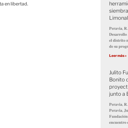
herrami
a en libertad.
siembra
Limonal
𝐏𝐞𝐫𝐚𝐯𝐢𝐚, 𝐑.
𝐃𝐞𝐬𝐚𝐫𝐫𝐨𝐥𝐥
𝐞𝐥 𝐝𝐢𝐬𝐭𝐫𝐢𝐭
𝐝𝐞 𝐬𝐮 𝐩𝐫𝐨
Leer más »
Julito 
Bonito 
proyect
junto a
𝐏𝐞𝐫𝐚𝐯𝐢𝐚, 𝐑.
𝐏𝐞𝐫𝐚𝐯𝐢𝐚, 𝐉𝐮
𝐅𝐮𝐧𝐝𝐚𝐜𝐢𝐨́𝐧
𝐞𝐧𝐜𝐮𝐞𝐧𝐭𝐫𝐨 𝐜