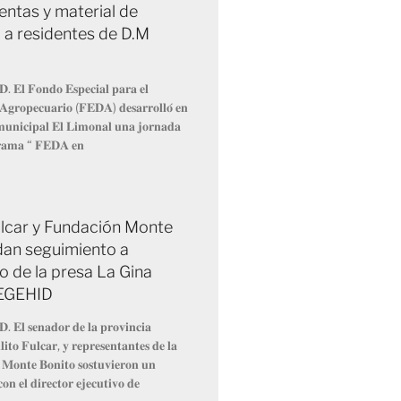
entas y material de
 a residentes de D.M
𝐃. 𝐄𝐥 𝐅𝐨𝐧𝐝𝐨 𝐄𝐬𝐩𝐞𝐜𝐢𝐚𝐥 𝐩𝐚𝐫𝐚 𝐞𝐥
 𝐀𝐠𝐫𝐨𝐩𝐞𝐜𝐮𝐚𝐫𝐢𝐨 (𝐅𝐄𝐃𝐀) 𝐝𝐞𝐬𝐚𝐫𝐫𝐨𝐥𝐥𝐨́ 𝐞𝐧
 𝐦𝐮𝐧𝐢𝐜𝐢𝐩𝐚𝐥 𝐄𝐥 𝐋𝐢𝐦𝐨𝐧𝐚𝐥 𝐮𝐧𝐚 𝐣𝐨𝐫𝐧𝐚𝐝𝐚
𝐫𝐚𝐦𝐚 “ 𝐅𝐄𝐃𝐀 𝐞𝐧
Fulcar y Fundación Monte
dan seguimiento a
o de la presa La Gina
 EGEHID
𝐃. 𝐄𝐥 𝐬𝐞𝐧𝐚𝐝𝐨𝐫 𝐝𝐞 𝐥𝐚 𝐩𝐫𝐨𝐯𝐢𝐧𝐜𝐢𝐚
𝐢𝐭𝐨 𝐅𝐮𝐥𝐜𝐚𝐫, 𝐲 𝐫𝐞𝐩𝐫𝐞𝐬𝐞𝐧𝐭𝐚𝐧𝐭𝐞𝐬 𝐝𝐞 𝐥𝐚
 𝐌𝐨𝐧𝐭𝐞 𝐁𝐨𝐧𝐢𝐭𝐨 𝐬𝐨𝐬𝐭𝐮𝐯𝐢𝐞𝐫𝐨𝐧 𝐮𝐧
𝐨𝐧 𝐞𝐥 𝐝𝐢𝐫𝐞𝐜𝐭𝐨𝐫 𝐞𝐣𝐞𝐜𝐮𝐭𝐢𝐯𝐨 𝐝𝐞