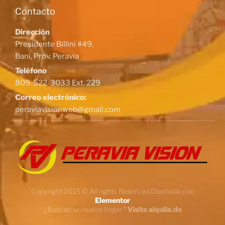
Contacto
Dirección
Presidente Billini #49,
Baní, Prov. Peravia
Teléfono
809-522-3033 Ext. 229
Correo electrónico:
peraviavisionweb@gmail.com
Copyright 2015 © All rights Reserved Diseñada con
Elementor
¿Buscas un nuevo hogar?
Visita alquila.do