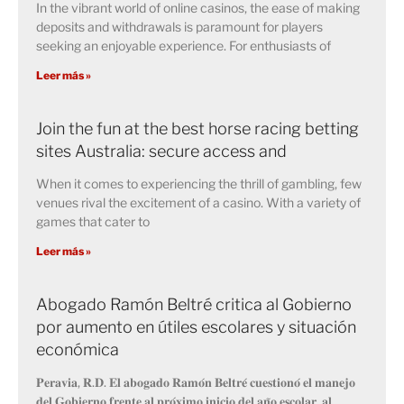
In the vibrant world of online casinos, the ease of making
deposits and withdrawals is paramount for players
seeking an enjoyable experience. For enthusiasts of
Leer más »
Join the fun at the best horse racing betting
sites Australia: secure access and
When it comes to experiencing the thrill of gambling, few
venues rival the excitement of a casino. With a variety of
games that cater to
Leer más »
Abogado Ramón Beltré critica al Gobierno
por aumento en útiles escolares y situación
económica
𝐏𝐞𝐫𝐚𝐯𝐢𝐚, 𝐑.𝐃. 𝐄𝐥 𝐚𝐛𝐨𝐠𝐚𝐝𝐨 𝐑𝐚𝐦𝐨́𝐧 𝐁𝐞𝐥𝐭𝐫𝐞́ 𝐜𝐮𝐞𝐬𝐭𝐢𝐨𝐧𝐨́ 𝐞𝐥 𝐦𝐚𝐧𝐞𝐣𝐨
𝐝𝐞𝐥 𝐆𝐨𝐛𝐢𝐞𝐫𝐧𝐨 𝐟𝐫𝐞𝐧𝐭𝐞 𝐚𝐥 𝐩𝐫𝐨́𝐱𝐢𝐦𝐨 𝐢𝐧𝐢𝐜𝐢𝐨 𝐝𝐞𝐥 𝐚𝐧̃𝐨 𝐞𝐬𝐜𝐨𝐥𝐚𝐫, 𝐚𝐥