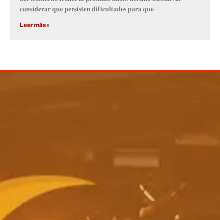
𝐜𝐨𝐧𝐬𝐢𝐝𝐞𝐫𝐚𝐫 𝐪𝐮𝐞 𝐩𝐞𝐫𝐬𝐢𝐬𝐭𝐞𝐧 𝐝𝐢𝐟𝐢𝐜𝐮𝐥𝐭𝐚𝐝𝐞𝐬 𝐩𝐚𝐫𝐚 𝐪𝐮𝐞
Leer más »