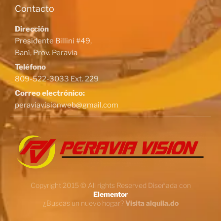
Contacto
Dirección
Presidente Billini #49,
Baní, Prov. Peravia
Teléfono
809-522-3033 Ext. 229
Correo electrónico:
peraviavisionweb@gmail.com
Copyright 2015 © All rights Reserved Diseñada con
Elementor
¿Buscas un nuevo hogar?
Visita alquila.do