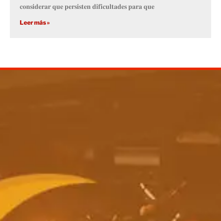
𝐜𝐨𝐧𝐬𝐢𝐝𝐞𝐫𝐚𝐫 𝐪𝐮𝐞 𝐩𝐞𝐫𝐬𝐢𝐬𝐭𝐞𝐧 𝐝𝐢𝐟𝐢𝐜𝐮𝐥𝐭𝐚𝐝𝐞𝐬 𝐩𝐚𝐫𝐚 𝐪𝐮𝐞
Leer más »