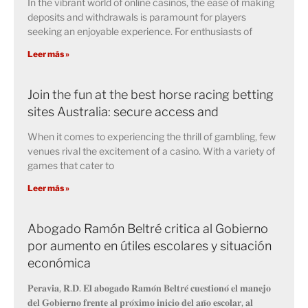
In the vibrant world of online casinos, the ease of making
deposits and withdrawals is paramount for players
seeking an enjoyable experience. For enthusiasts of
Leer más »
Join the fun at the best horse racing betting
sites Australia: secure access and
When it comes to experiencing the thrill of gambling, few
venues rival the excitement of a casino. With a variety of
games that cater to
Leer más »
Abogado Ramón Beltré critica al Gobierno
por aumento en útiles escolares y situación
económica
𝐏𝐞𝐫𝐚𝐯𝐢𝐚, 𝐑.𝐃. 𝐄𝐥 𝐚𝐛𝐨𝐠𝐚𝐝𝐨 𝐑𝐚𝐦𝐨́𝐧 𝐁𝐞𝐥𝐭𝐫𝐞́ 𝐜𝐮𝐞𝐬𝐭𝐢𝐨𝐧𝐨́ 𝐞𝐥 𝐦𝐚𝐧𝐞𝐣𝐨
𝐝𝐞𝐥 𝐆𝐨𝐛𝐢𝐞𝐫𝐧𝐨 𝐟𝐫𝐞𝐧𝐭𝐞 𝐚𝐥 𝐩𝐫𝐨́𝐱𝐢𝐦𝐨 𝐢𝐧𝐢𝐜𝐢𝐨 𝐝𝐞𝐥 𝐚𝐧̃𝐨 𝐞𝐬𝐜𝐨𝐥𝐚𝐫, 𝐚𝐥