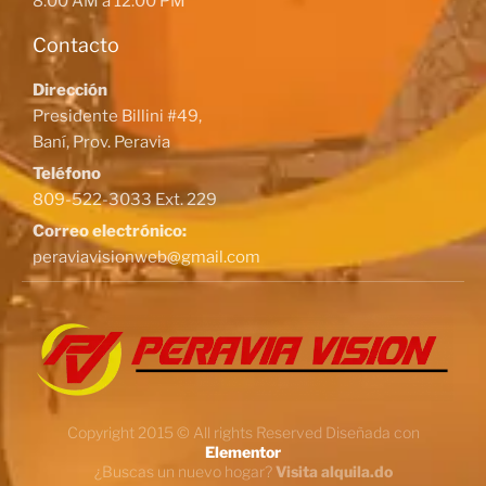
8:00 AM a 12:00 PM
Contacto
Dirección
Presidente Billini #49,
Baní, Prov. Peravia
Teléfono
809-522-3033 Ext. 229
Correo electrónico:
peraviavisionweb@gmail.com
Copyright 2015 © All rights Reserved Diseñada con
Elementor
¿Buscas un nuevo hogar?
Visita alquila.do