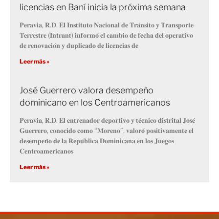
licencias en Baní inicia la próxima semana
𝐏𝐞𝐫𝐚𝐯𝐢𝐚, 𝐑.𝐃. 𝐄𝐥 𝐈𝐧𝐬𝐭𝐢𝐭𝐮𝐭𝐨 𝐍𝐚𝐜𝐢𝐨𝐧𝐚𝐥 𝐝𝐞 𝐓𝐫𝐚́𝐧𝐬𝐢𝐭𝐨 𝐲 𝐓𝐫𝐚𝐧𝐬𝐩𝐨𝐫𝐭𝐞
𝐓𝐞𝐫𝐫𝐞𝐬𝐭𝐫𝐞 (𝐈𝐧𝐭𝐫𝐚𝐧𝐭) 𝐢𝐧𝐟𝐨𝐫𝐦𝐨́ 𝐞𝐥 𝐜𝐚𝐦𝐛𝐢𝐨 𝐝𝐞 𝐟𝐞𝐜𝐡𝐚 𝐝𝐞𝐥 𝐨𝐩𝐞𝐫𝐚𝐭𝐢𝐯𝐨
𝐝𝐞 𝐫𝐞𝐧𝐨𝐯𝐚𝐜𝐢𝐨́𝐧 𝐲 𝐝𝐮𝐩𝐥𝐢𝐜𝐚𝐝𝐨 𝐝𝐞 𝐥𝐢𝐜𝐞𝐧𝐜𝐢𝐚𝐬 𝐝𝐞
Leer más »
José Guerrero valora desempeño
dominicano en los Centroamericanos
𝐏𝐞𝐫𝐚𝐯𝐢𝐚, 𝐑.𝐃. 𝐄𝐥 𝐞𝐧𝐭𝐫𝐞𝐧𝐚𝐝𝐨𝐫 𝐝𝐞𝐩𝐨𝐫𝐭𝐢𝐯𝐨 𝐲 𝐭𝐞́𝐜𝐧𝐢𝐜𝐨 𝐝𝐢𝐬𝐭𝐫𝐢𝐭𝐚𝐥 𝐉𝐨𝐬𝐞́
𝐆𝐮𝐞𝐫𝐫𝐞𝐫𝐨, 𝐜𝐨𝐧𝐨𝐜𝐢𝐝𝐨 𝐜𝐨𝐦𝐨 “𝐌𝐨𝐫𝐞𝐧𝐨”, 𝐯𝐚𝐥𝐨𝐫𝐨́ 𝐩𝐨𝐬𝐢𝐭𝐢𝐯𝐚𝐦𝐞𝐧𝐭𝐞 𝐞𝐥
𝐝𝐞𝐬𝐞𝐦𝐩𝐞𝐧̃𝐨 𝐝𝐞 𝐥𝐚 𝐑𝐞𝐩𝐮́𝐛𝐥𝐢𝐜𝐚 𝐃𝐨𝐦𝐢𝐧𝐢𝐜𝐚𝐧𝐚 𝐞𝐧 𝐥𝐨𝐬 𝐉𝐮𝐞𝐠𝐨𝐬
𝐂𝐞𝐧𝐭𝐫𝐨𝐚𝐦𝐞𝐫𝐢𝐜𝐚𝐧𝐨𝐬
Leer más »