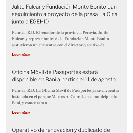
Julito Fulcar y Fundación Monte Bonito dan
seguimiento a proyecto de la presa La Gina
junto a EGEHID
𝐏𝐞𝐫𝐚𝐯𝐢𝐚, 𝐑.𝐃. 𝐄𝐥 𝐬𝐞𝐧𝐚𝐝𝐨𝐫 𝐝𝐞 𝐥𝐚 𝐩𝐫𝐨𝐯𝐢𝐧𝐜𝐢𝐚 𝐏𝐞𝐫𝐚𝐯𝐢𝐚, 𝐉𝐮𝐥𝐢𝐭𝐨
𝐅𝐮𝐥𝐜𝐚𝐫, 𝐲 𝐫𝐞𝐩𝐫𝐞𝐬𝐞𝐧𝐭𝐚𝐧𝐭𝐞𝐬 𝐝𝐞 𝐥𝐚 𝐅𝐮𝐧𝐝𝐚𝐜𝐢𝐨́𝐧 𝐌𝐨𝐧𝐭𝐞 𝐁𝐨𝐧𝐢𝐭𝐨
𝐬𝐨𝐬𝐭𝐮𝐯𝐢𝐞𝐫𝐨𝐧 𝐮𝐧 𝐞𝐧𝐜𝐮𝐞𝐧𝐭𝐫𝐨 𝐜𝐨𝐧 𝐞𝐥 𝐝𝐢𝐫𝐞𝐜𝐭𝐨𝐫 𝐞𝐣𝐞𝐜𝐮𝐭𝐢𝐯𝐨 𝐝𝐞
Leer más »
Oficina Móvil de Pasaportes estará
disponible en Baní a partir del 11 de agosto
𝐏𝐞𝐫𝐚𝐯𝐢𝐚, 𝐑.𝐃. 𝐋𝐚 𝐎𝐟𝐢𝐜𝐢𝐧𝐚 𝐌𝐨́𝐯𝐢𝐥 𝐝𝐞 𝐏𝐚𝐬𝐚𝐩𝐨𝐫𝐭𝐞𝐬 𝐲𝐚 𝐬𝐞 𝐞𝐧𝐜𝐮𝐞𝐧𝐭𝐫𝐚
𝐢𝐧𝐬𝐭𝐚𝐥𝐚𝐝𝐚 𝐞𝐧 𝐞𝐥 𝐩𝐚𝐫𝐪𝐮𝐞 𝐌𝐚𝐫𝐜𝐨𝐬 𝐀. 𝐂𝐚𝐛𝐫𝐚𝐥, 𝐞𝐧 𝐞𝐥 𝐦𝐮𝐧𝐢𝐜𝐢𝐩𝐢𝐨 𝐝𝐞
𝐁𝐚𝐧𝐢́, 𝐲 𝐜𝐨𝐦𝐞𝐧𝐳𝐚𝐫𝐚́ 𝐚
Leer más »
Operativo de renovación y duplicado de