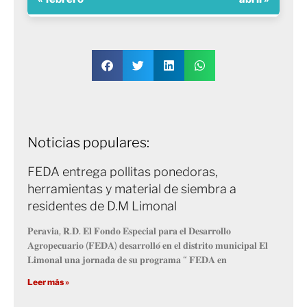
Noticias populares:
FEDA entrega pollitas ponedoras,
herramientas y material de siembra a
residentes de D.M Limonal
𝐏𝐞𝐫𝐚𝐯𝐢𝐚, 𝐑.𝐃. 𝐄𝐥 𝐅𝐨𝐧𝐝𝐨 𝐄𝐬𝐩𝐞𝐜𝐢𝐚𝐥 𝐩𝐚𝐫𝐚 𝐞𝐥 𝐃𝐞𝐬𝐚𝐫𝐫𝐨𝐥𝐥𝐨
𝐀𝐠𝐫𝐨𝐩𝐞𝐜𝐮𝐚𝐫𝐢𝐨 (𝐅𝐄𝐃𝐀) 𝐝𝐞𝐬𝐚𝐫𝐫𝐨𝐥𝐥𝐨́ 𝐞𝐧 𝐞𝐥 𝐝𝐢𝐬𝐭𝐫𝐢𝐭𝐨 𝐦𝐮𝐧𝐢𝐜𝐢𝐩𝐚𝐥 𝐄𝐥
𝐋𝐢𝐦𝐨𝐧𝐚𝐥 𝐮𝐧𝐚 𝐣𝐨𝐫𝐧𝐚𝐝𝐚 𝐝𝐞 𝐬𝐮 𝐩𝐫𝐨𝐠𝐫𝐚𝐦𝐚 “ 𝐅𝐄𝐃𝐀 𝐞𝐧
Leer más »