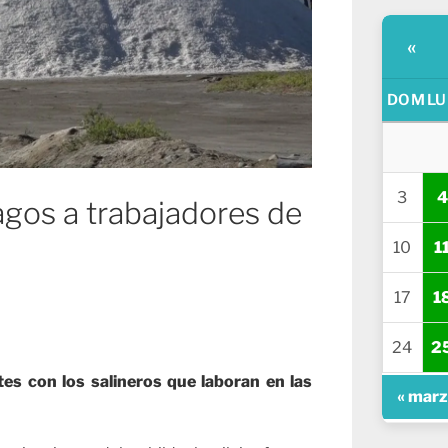
«
DOM
LU
3
4
gos a trabajadores de
10
1
17
1
24
2
s con los salineros que laboran en las
« mar