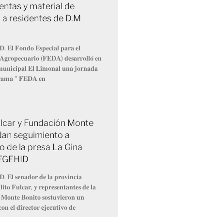
entas y material de
 a residentes de D.M
𝐃. 𝐄𝐥 𝐅𝐨𝐧𝐝𝐨 𝐄𝐬𝐩𝐞𝐜𝐢𝐚𝐥 𝐩𝐚𝐫𝐚 𝐞𝐥
 𝐀𝐠𝐫𝐨𝐩𝐞𝐜𝐮𝐚𝐫𝐢𝐨 (𝐅𝐄𝐃𝐀) 𝐝𝐞𝐬𝐚𝐫𝐫𝐨𝐥𝐥𝐨́ 𝐞𝐧
 𝐦𝐮𝐧𝐢𝐜𝐢𝐩𝐚𝐥 𝐄𝐥 𝐋𝐢𝐦𝐨𝐧𝐚𝐥 𝐮𝐧𝐚 𝐣𝐨𝐫𝐧𝐚𝐝𝐚
𝐫𝐚𝐦𝐚 “ 𝐅𝐄𝐃𝐀 𝐞𝐧
Fulcar y Fundación Monte
dan seguimiento a
o de la presa La Gina
 EGEHID
𝐃. 𝐄𝐥 𝐬𝐞𝐧𝐚𝐝𝐨𝐫 𝐝𝐞 𝐥𝐚 𝐩𝐫𝐨𝐯𝐢𝐧𝐜𝐢𝐚
𝐢𝐭𝐨 𝐅𝐮𝐥𝐜𝐚𝐫, 𝐲 𝐫𝐞𝐩𝐫𝐞𝐬𝐞𝐧𝐭𝐚𝐧𝐭𝐞𝐬 𝐝𝐞 𝐥𝐚
 𝐌𝐨𝐧𝐭𝐞 𝐁𝐨𝐧𝐢𝐭𝐨 𝐬𝐨𝐬𝐭𝐮𝐯𝐢𝐞𝐫𝐨𝐧 𝐮𝐧
𝐨𝐧 𝐞𝐥 𝐝𝐢𝐫𝐞𝐜𝐭𝐨𝐫 𝐞𝐣𝐞𝐜𝐮𝐭𝐢𝐯𝐨 𝐝𝐞