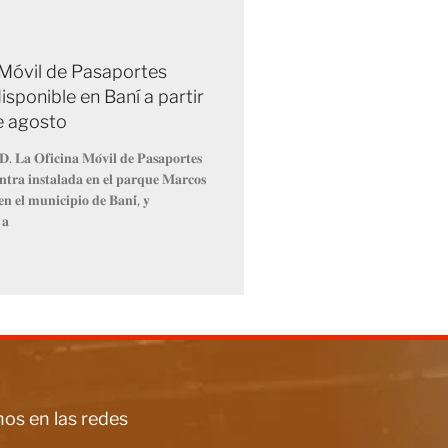
 Móvil de Pasaportes
isponible en Baní a partir
de agosto
𝐃. 𝐋𝐚 𝐎𝐟𝐢𝐜𝐢𝐧𝐚 𝐌𝐨́𝐯𝐢𝐥 𝐝𝐞 𝐏𝐚𝐬𝐚𝐩𝐨𝐫𝐭𝐞𝐬
𝐧𝐭𝐫𝐚 𝐢𝐧𝐬𝐭𝐚𝐥𝐚𝐝𝐚 𝐞𝐧 𝐞𝐥 𝐩𝐚𝐫𝐪𝐮𝐞 𝐌𝐚𝐫𝐜𝐨𝐬
𝐧 𝐞𝐥 𝐦𝐮𝐧𝐢𝐜𝐢𝐩𝐢𝐨 𝐝𝐞 𝐁𝐚𝐧𝐢́, 𝐲
 𝐚
os en las redes