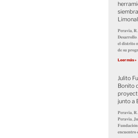
herrami
siembra
Limonal
𝐏𝐞𝐫𝐚𝐯𝐢𝐚, 𝐑.
𝐃𝐞𝐬𝐚𝐫𝐫𝐨𝐥𝐥
𝐞𝐥 𝐝𝐢𝐬𝐭𝐫𝐢𝐭
𝐝𝐞 𝐬𝐮 𝐩𝐫𝐨
Leer más »
Julito 
Bonito 
proyect
junto a
𝐏𝐞𝐫𝐚𝐯𝐢𝐚, 𝐑.
𝐏𝐞𝐫𝐚𝐯𝐢𝐚, 𝐉𝐮
𝐅𝐮𝐧𝐝𝐚𝐜𝐢𝐨́𝐧
𝐞𝐧𝐜𝐮𝐞𝐧𝐭𝐫𝐨 𝐜