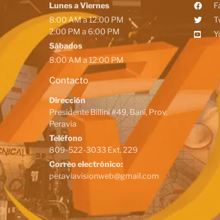
Lunes a Viernes
F
8:00 AM a 12:00 PM
T
2:00 PM a 6:00 PM
Y
Sábados
8:00 AM a 12:00 PM
Contacto
Dirección
Presidente Billini #49, Baní, Prov.
Peravia
Teléfono
809-522-3033 Ext. 229
Correo electrónico:
peraviavisionweb@gmail.com