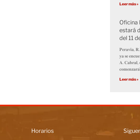
Leer más »
Oficina
estará d
del 11 
𝐏𝐞𝐫𝐚𝐯𝐢𝐚, 𝐑.
𝐲𝐚 𝐬𝐞 𝐞𝐧𝐜𝐮𝐞
𝐀. 𝐂𝐚𝐛𝐫𝐚𝐥, 
𝐜𝐨𝐦𝐞𝐧𝐳𝐚𝐫𝐚́
Leer más »
Horarios
Siguen