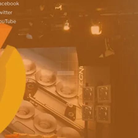
acebook
witter
ouTube