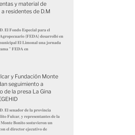
entas y material de
 a residentes de D.M
𝐃. 𝐄𝐥 𝐅𝐨𝐧𝐝𝐨 𝐄𝐬𝐩𝐞𝐜𝐢𝐚𝐥 𝐩𝐚𝐫𝐚 𝐞𝐥
 𝐀𝐠𝐫𝐨𝐩𝐞𝐜𝐮𝐚𝐫𝐢𝐨 (𝐅𝐄𝐃𝐀) 𝐝𝐞𝐬𝐚𝐫𝐫𝐨𝐥𝐥𝐨́ 𝐞𝐧
 𝐦𝐮𝐧𝐢𝐜𝐢𝐩𝐚𝐥 𝐄𝐥 𝐋𝐢𝐦𝐨𝐧𝐚𝐥 𝐮𝐧𝐚 𝐣𝐨𝐫𝐧𝐚𝐝𝐚
𝐫𝐚𝐦𝐚 “ 𝐅𝐄𝐃𝐀 𝐞𝐧
Fulcar y Fundación Monte
dan seguimiento a
o de la presa La Gina
 EGEHID
𝐃. 𝐄𝐥 𝐬𝐞𝐧𝐚𝐝𝐨𝐫 𝐝𝐞 𝐥𝐚 𝐩𝐫𝐨𝐯𝐢𝐧𝐜𝐢𝐚
𝐢𝐭𝐨 𝐅𝐮𝐥𝐜𝐚𝐫, 𝐲 𝐫𝐞𝐩𝐫𝐞𝐬𝐞𝐧𝐭𝐚𝐧𝐭𝐞𝐬 𝐝𝐞 𝐥𝐚
 𝐌𝐨𝐧𝐭𝐞 𝐁𝐨𝐧𝐢𝐭𝐨 𝐬𝐨𝐬𝐭𝐮𝐯𝐢𝐞𝐫𝐨𝐧 𝐮𝐧
𝐨𝐧 𝐞𝐥 𝐝𝐢𝐫𝐞𝐜𝐭𝐨𝐫 𝐞𝐣𝐞𝐜𝐮𝐭𝐢𝐯𝐨 𝐝𝐞