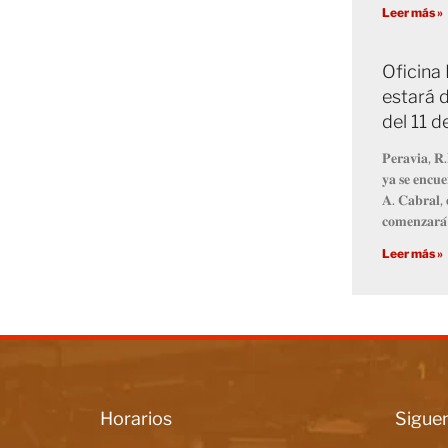
Leer más »
Oficina
estará d
del 11 
𝐏𝐞𝐫𝐚𝐯𝐢𝐚, 𝐑.
𝐲𝐚 𝐬𝐞 𝐞𝐧𝐜𝐮𝐞
𝐀. 𝐂𝐚𝐛𝐫𝐚𝐥, 
𝐜𝐨𝐦𝐞𝐧𝐳𝐚𝐫𝐚́
Leer más »
Horarios
Siguen