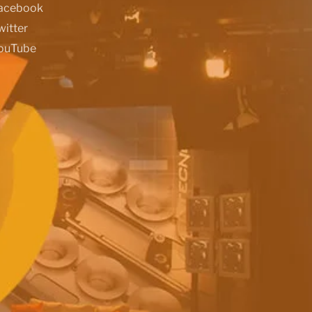
acebook
witter
ouTube