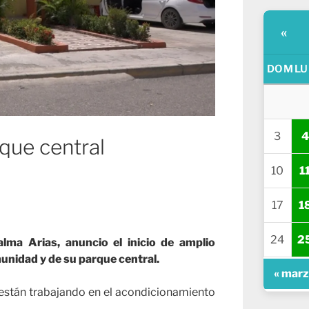
«
DOM
LU
3
4
que central
10
1
17
1
24
2
alma Arias, anuncio el inicio de amplio
unidad y de su parque central.
« mar
n están trabajando en el acondicionamiento