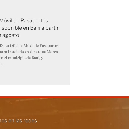
 Móvil de Pasaportes
isponible en Baní a partir
de agosto
𝐃. 𝐋𝐚 𝐎𝐟𝐢𝐜𝐢𝐧𝐚 𝐌𝐨́𝐯𝐢𝐥 𝐝𝐞 𝐏𝐚𝐬𝐚𝐩𝐨𝐫𝐭𝐞𝐬
𝐧𝐭𝐫𝐚 𝐢𝐧𝐬𝐭𝐚𝐥𝐚𝐝𝐚 𝐞𝐧 𝐞𝐥 𝐩𝐚𝐫𝐪𝐮𝐞 𝐌𝐚𝐫𝐜𝐨𝐬
𝐧 𝐞𝐥 𝐦𝐮𝐧𝐢𝐜𝐢𝐩𝐢𝐨 𝐝𝐞 𝐁𝐚𝐧𝐢́, 𝐲
 𝐚
os en las redes