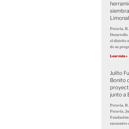
herrami
siembra
Limonal
𝐏𝐞𝐫𝐚𝐯𝐢𝐚, 𝐑.
𝐃𝐞𝐬𝐚𝐫𝐫𝐨𝐥𝐥
𝐞𝐥 𝐝𝐢𝐬𝐭𝐫𝐢𝐭
𝐝𝐞 𝐬𝐮 𝐩𝐫𝐨
Leer más »
Julito 
Bonito 
proyect
junto a
𝐏𝐞𝐫𝐚𝐯𝐢𝐚, 𝐑.
𝐏𝐞𝐫𝐚𝐯𝐢𝐚, 𝐉𝐮
𝐅𝐮𝐧𝐝𝐚𝐜𝐢𝐨́𝐧
𝐞𝐧𝐜𝐮𝐞𝐧𝐭𝐫𝐨 𝐜