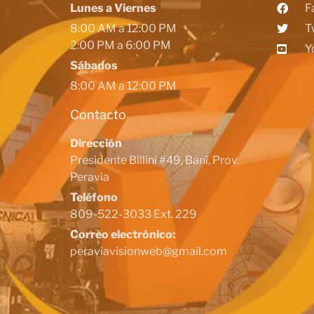
Lunes a Viernes
F
8:00 AM a 12:00 PM
T
2:00 PM a 6:00 PM
Y
Sábados
8:00 AM a 12:00 PM
Contacto
Dirección
Presidente Billini #49, Baní, Prov.
Peravia
Teléfono
809-522-3033 Ext. 229
Correo electrónico:
peraviavisionweb@gmail.com