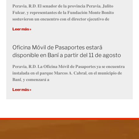
𝐏𝐞𝐫𝐚𝐯𝐢𝐚, 𝐑.𝐃. 𝐄𝐥 𝐬𝐞𝐧𝐚𝐝𝐨𝐫 𝐝𝐞 𝐥𝐚 𝐩𝐫𝐨𝐯𝐢𝐧𝐜𝐢𝐚 𝐏𝐞𝐫𝐚𝐯𝐢𝐚, 𝐉𝐮𝐥𝐢𝐭𝐨
𝐅𝐮𝐥𝐜𝐚𝐫, 𝐲 𝐫𝐞𝐩𝐫𝐞𝐬𝐞𝐧𝐭𝐚𝐧𝐭𝐞𝐬 𝐝𝐞 𝐥𝐚 𝐅𝐮𝐧𝐝𝐚𝐜𝐢𝐨́𝐧 𝐌𝐨𝐧𝐭𝐞 𝐁𝐨𝐧𝐢𝐭𝐨
𝐬𝐨𝐬𝐭𝐮𝐯𝐢𝐞𝐫𝐨𝐧 𝐮𝐧 𝐞𝐧𝐜𝐮𝐞𝐧𝐭𝐫𝐨 𝐜𝐨𝐧 𝐞𝐥 𝐝𝐢𝐫𝐞𝐜𝐭𝐨𝐫 𝐞𝐣𝐞𝐜𝐮𝐭𝐢𝐯𝐨 𝐝𝐞
Leer más »
Oficina Móvil de Pasaportes estará
disponible en Baní a partir del 11 de agosto
𝐏𝐞𝐫𝐚𝐯𝐢𝐚, 𝐑.𝐃. 𝐋𝐚 𝐎𝐟𝐢𝐜𝐢𝐧𝐚 𝐌𝐨́𝐯𝐢𝐥 𝐝𝐞 𝐏𝐚𝐬𝐚𝐩𝐨𝐫𝐭𝐞𝐬 𝐲𝐚 𝐬𝐞 𝐞𝐧𝐜𝐮𝐞𝐧𝐭𝐫𝐚
𝐢𝐧𝐬𝐭𝐚𝐥𝐚𝐝𝐚 𝐞𝐧 𝐞𝐥 𝐩𝐚𝐫𝐪𝐮𝐞 𝐌𝐚𝐫𝐜𝐨𝐬 𝐀. 𝐂𝐚𝐛𝐫𝐚𝐥, 𝐞𝐧 𝐞𝐥 𝐦𝐮𝐧𝐢𝐜𝐢𝐩𝐢𝐨 𝐝𝐞
𝐁𝐚𝐧𝐢́, 𝐲 𝐜𝐨𝐦𝐞𝐧𝐳𝐚𝐫𝐚́ 𝐚
Leer más »