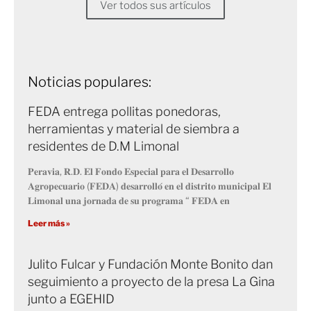
Ver todos sus artículos
Noticias populares:
FEDA entrega pollitas ponedoras,
herramientas y material de siembra a
residentes de D.M Limonal
𝐏𝐞𝐫𝐚𝐯𝐢𝐚, 𝐑.𝐃. 𝐄𝐥 𝐅𝐨𝐧𝐝𝐨 𝐄𝐬𝐩𝐞𝐜𝐢𝐚𝐥 𝐩𝐚𝐫𝐚 𝐞𝐥 𝐃𝐞𝐬𝐚𝐫𝐫𝐨𝐥𝐥𝐨
𝐀𝐠𝐫𝐨𝐩𝐞𝐜𝐮𝐚𝐫𝐢𝐨 (𝐅𝐄𝐃𝐀) 𝐝𝐞𝐬𝐚𝐫𝐫𝐨𝐥𝐥𝐨́ 𝐞𝐧 𝐞𝐥 𝐝𝐢𝐬𝐭𝐫𝐢𝐭𝐨 𝐦𝐮𝐧𝐢𝐜𝐢𝐩𝐚𝐥 𝐄𝐥
𝐋𝐢𝐦𝐨𝐧𝐚𝐥 𝐮𝐧𝐚 𝐣𝐨𝐫𝐧𝐚𝐝𝐚 𝐝𝐞 𝐬𝐮 𝐩𝐫𝐨𝐠𝐫𝐚𝐦𝐚 “ 𝐅𝐄𝐃𝐀 𝐞𝐧
Leer más »
Julito Fulcar y Fundación Monte Bonito dan
seguimiento a proyecto de la presa La Gina
junto a EGEHID