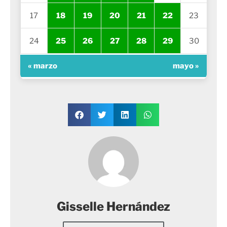
17
18
19
20
21
22
23
24
25
26
27
28
29
30
« marzo
mayo »
Gisselle Hernández