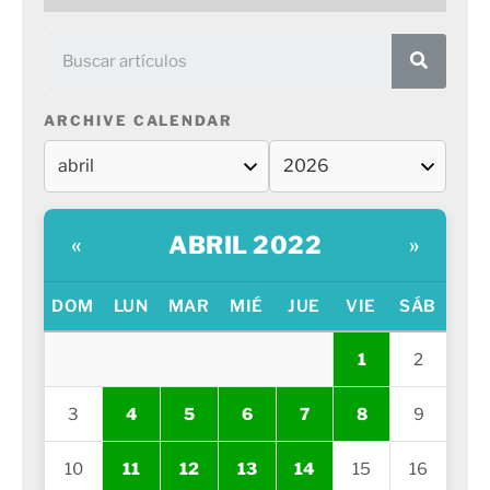
ARCHIVE CALENDAR
ABRIL 2022
«
»
DOM
LUN
MAR
MIÉ
JUE
VIE
SÁB
1
2
3
4
5
6
7
8
9
10
11
12
13
14
15
16