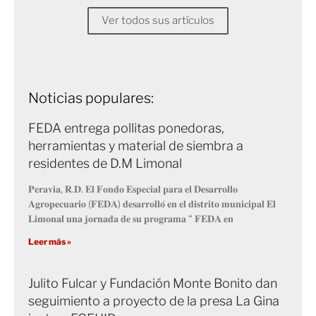
Ver todos sus artículos
Noticias populares:
FEDA entrega pollitas ponedoras,
herramientas y material de siembra a
residentes de D.M Limonal
𝐏𝐞𝐫𝐚𝐯𝐢𝐚, 𝐑.𝐃. 𝐄𝐥 𝐅𝐨𝐧𝐝𝐨 𝐄𝐬𝐩𝐞𝐜𝐢𝐚𝐥 𝐩𝐚𝐫𝐚 𝐞𝐥 𝐃𝐞𝐬𝐚𝐫𝐫𝐨𝐥𝐥𝐨
𝐀𝐠𝐫𝐨𝐩𝐞𝐜𝐮𝐚𝐫𝐢𝐨 (𝐅𝐄𝐃𝐀) 𝐝𝐞𝐬𝐚𝐫𝐫𝐨𝐥𝐥𝐨́ 𝐞𝐧 𝐞𝐥 𝐝𝐢𝐬𝐭𝐫𝐢𝐭𝐨 𝐦𝐮𝐧𝐢𝐜𝐢𝐩𝐚𝐥 𝐄𝐥
𝐋𝐢𝐦𝐨𝐧𝐚𝐥 𝐮𝐧𝐚 𝐣𝐨𝐫𝐧𝐚𝐝𝐚 𝐝𝐞 𝐬𝐮 𝐩𝐫𝐨𝐠𝐫𝐚𝐦𝐚 “ 𝐅𝐄𝐃𝐀 𝐞𝐧
Leer más »
Julito Fulcar y Fundación Monte Bonito dan
seguimiento a proyecto de la presa La Gina