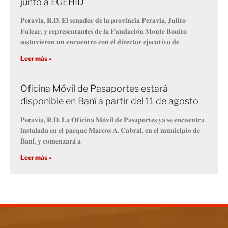
junto a EGEHID
𝐏𝐞𝐫𝐚𝐯𝐢𝐚, 𝐑.𝐃. 𝐄𝐥 𝐬𝐞𝐧𝐚𝐝𝐨𝐫 𝐝𝐞 𝐥𝐚 𝐩𝐫𝐨𝐯𝐢𝐧𝐜𝐢𝐚 𝐏𝐞𝐫𝐚𝐯𝐢𝐚, 𝐉𝐮𝐥𝐢𝐭𝐨
𝐅𝐮𝐥𝐜𝐚𝐫, 𝐲 𝐫𝐞𝐩𝐫𝐞𝐬𝐞𝐧𝐭𝐚𝐧𝐭𝐞𝐬 𝐝𝐞 𝐥𝐚 𝐅𝐮𝐧𝐝𝐚𝐜𝐢𝐨́𝐧 𝐌𝐨𝐧𝐭𝐞 𝐁𝐨𝐧𝐢𝐭𝐨
𝐬𝐨𝐬𝐭𝐮𝐯𝐢𝐞𝐫𝐨𝐧 𝐮𝐧 𝐞𝐧𝐜𝐮𝐞𝐧𝐭𝐫𝐨 𝐜𝐨𝐧 𝐞𝐥 𝐝𝐢𝐫𝐞𝐜𝐭𝐨𝐫 𝐞𝐣𝐞𝐜𝐮𝐭𝐢𝐯𝐨 𝐝𝐞
Leer más »
Oficina Móvil de Pasaportes estará
disponible en Baní a partir del 11 de agosto
𝐏𝐞𝐫𝐚𝐯𝐢𝐚, 𝐑.𝐃. 𝐋𝐚 𝐎𝐟𝐢𝐜𝐢𝐧𝐚 𝐌𝐨́𝐯𝐢𝐥 𝐝𝐞 𝐏𝐚𝐬𝐚𝐩𝐨𝐫𝐭𝐞𝐬 𝐲𝐚 𝐬𝐞 𝐞𝐧𝐜𝐮𝐞𝐧𝐭𝐫𝐚
𝐢𝐧𝐬𝐭𝐚𝐥𝐚𝐝𝐚 𝐞𝐧 𝐞𝐥 𝐩𝐚𝐫𝐪𝐮𝐞 𝐌𝐚𝐫𝐜𝐨𝐬 𝐀. 𝐂𝐚𝐛𝐫𝐚𝐥, 𝐞𝐧 𝐞𝐥 𝐦𝐮𝐧𝐢𝐜𝐢𝐩𝐢𝐨 𝐝𝐞
𝐁𝐚𝐧𝐢́, 𝐲 𝐜𝐨𝐦𝐞𝐧𝐳𝐚𝐫𝐚́ 𝐚
Leer más »