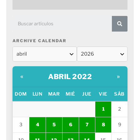
ARCHIVE CALENDAR
ABRIL 2022
«
»
DOM
LUN
MAR
MIÉ
JUE
VIE
SÁB
1
2
3
4
5
6
7
8
9