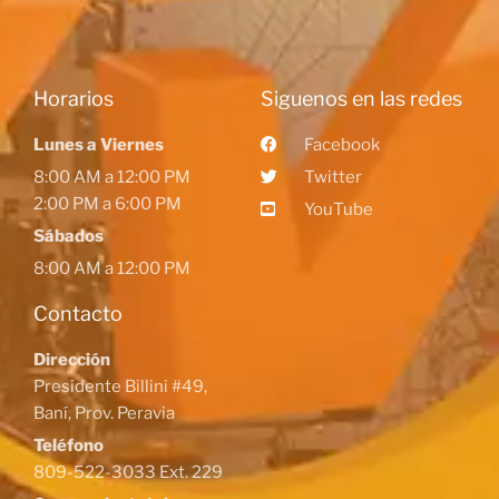
Horarios
Siguenos en las redes
Lunes a Viernes
Facebook
8:00 AM a 12:00 PM
Twitter
2:00 PM a 6:00 PM
YouTube
Sábados
8:00 AM a 12:00 PM
Contacto
Dirección
Presidente Billini #49,
Baní, Prov. Peravia
Teléfono
809-522-3033 Ext. 229