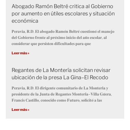
Abogado Ramón Beltré critica al Gobierno
por aumento en útiles escolares y situación
económica
𝐏𝐞𝐫𝐚𝐯𝐢𝐚, 𝐑.𝐃. 𝐄𝐥 𝐚𝐛𝐨𝐠𝐚𝐝𝐨 𝐑𝐚𝐦𝐨́𝐧 𝐁𝐞𝐥𝐭𝐫𝐞́ 𝐜𝐮𝐞𝐬𝐭𝐢𝐨𝐧𝐨́ 𝐞𝐥 𝐦𝐚𝐧𝐞𝐣𝐨
𝐝𝐞𝐥 𝐆𝐨𝐛𝐢𝐞𝐫𝐧𝐨 𝐟𝐫𝐞𝐧𝐭𝐞 𝐚𝐥 𝐩𝐫𝐨́𝐱𝐢𝐦𝐨 𝐢𝐧𝐢𝐜𝐢𝐨 𝐝𝐞𝐥 𝐚𝐧̃𝐨 𝐞𝐬𝐜𝐨𝐥𝐚𝐫, 𝐚𝐥
𝐜𝐨𝐧𝐬𝐢𝐝𝐞𝐫𝐚𝐫 𝐪𝐮𝐞 𝐩𝐞𝐫𝐬𝐢𝐬𝐭𝐞𝐧 𝐝𝐢𝐟𝐢𝐜𝐮𝐥𝐭𝐚𝐝𝐞𝐬 𝐩𝐚𝐫𝐚 𝐪𝐮𝐞
Leer más »
Regantes de La Montería solicitan revisar
ubicación de la presa La Gina–El Recodo
𝐏𝐞𝐫𝐚𝐯𝐢𝐚, 𝐑.𝐃. 𝐄𝐥 𝐝𝐢𝐫𝐢𝐠𝐞𝐧𝐭𝐞 𝐜𝐨𝐦𝐮𝐧𝐢𝐭𝐚𝐫𝐢𝐨 𝐝𝐞 𝐋𝐚 𝐌𝐨𝐧𝐭𝐞𝐫𝐢́𝐚 𝐲
𝐩𝐫𝐞𝐬𝐢𝐝𝐞𝐧𝐭𝐞 𝐝𝐞 𝐥𝐚 𝐉𝐮𝐧𝐭𝐚 𝐝𝐞 𝐑𝐞𝐠𝐚𝐧𝐭𝐞𝐬 𝐌𝐨𝐧𝐭𝐞𝐫𝐢́𝐚–𝐕𝐢𝐥𝐥𝐚 𝐆𝐮̈𝐞𝐫𝐚,
𝐅𝐫𝐚𝐧𝐜𝐢𝐬 𝐂𝐚𝐬𝐭𝐢𝐥𝐥𝐨, 𝐜𝐨𝐧𝐨𝐜𝐢𝐝𝐨 𝐜𝐨𝐦𝐨 𝐅𝐮𝐭𝐮𝐫𝐨, 𝐬𝐨𝐥𝐢𝐜𝐢𝐭𝐨́ 𝐚 𝐥𝐚𝐬
Leer más »