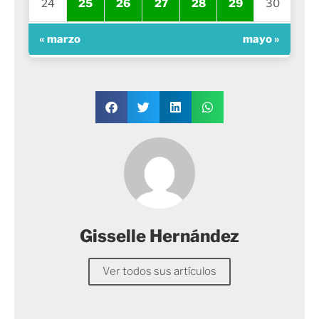
24
25
26
27
28
29
30
« marzo
mayo »
Gisselle Hernández
Ver todos sus artículos