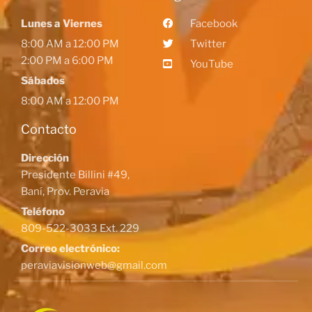
Lunes a Viernes
Facebook
8:00 AM a 12:00 PM
Twitter
2:00 PM a 6:00 PM
YouTube
Sábados
8:00 AM a 12:00 PM
Contacto
Dirección
Presidente Billini #49,
Baní, Prov. Peravia
Teléfono
809-522-3033 Ext. 229
Correo electrónico:
peraviavisionweb@gmail.com