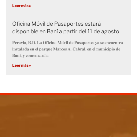
Leer más »
Oficina Móvil de Pasaportes estará
disponible en Baní a partir del 11 de agosto
𝐏𝐞𝐫𝐚𝐯𝐢𝐚, 𝐑.𝐃. 𝐋𝐚 𝐎𝐟𝐢𝐜𝐢𝐧𝐚 𝐌𝐨́𝐯𝐢𝐥 𝐝𝐞 𝐏𝐚𝐬𝐚𝐩𝐨𝐫𝐭𝐞𝐬 𝐲𝐚 𝐬𝐞 𝐞𝐧𝐜𝐮𝐞𝐧𝐭𝐫𝐚
𝐢𝐧𝐬𝐭𝐚𝐥𝐚𝐝𝐚 𝐞𝐧 𝐞𝐥 𝐩𝐚𝐫𝐪𝐮𝐞 𝐌𝐚𝐫𝐜𝐨𝐬 𝐀. 𝐂𝐚𝐛𝐫𝐚𝐥, 𝐞𝐧 𝐞𝐥 𝐦𝐮𝐧𝐢𝐜𝐢𝐩𝐢𝐨 𝐝𝐞
𝐁𝐚𝐧𝐢́, 𝐲 𝐜𝐨𝐦𝐞𝐧𝐳𝐚𝐫𝐚́ 𝐚
Leer más »