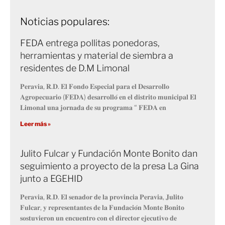
Noticias populares:
FEDA entrega pollitas ponedoras,
herramientas y material de siembra a
residentes de D.M Limonal
𝐏𝐞𝐫𝐚𝐯𝐢𝐚, 𝐑.𝐃. 𝐄𝐥 𝐅𝐨𝐧𝐝𝐨 𝐄𝐬𝐩𝐞𝐜𝐢𝐚𝐥 𝐩𝐚𝐫𝐚 𝐞𝐥 𝐃𝐞𝐬𝐚𝐫𝐫𝐨𝐥𝐥𝐨
𝐀𝐠𝐫𝐨𝐩𝐞𝐜𝐮𝐚𝐫𝐢𝐨 (𝐅𝐄𝐃𝐀) 𝐝𝐞𝐬𝐚𝐫𝐫𝐨𝐥𝐥𝐨́ 𝐞𝐧 𝐞𝐥 𝐝𝐢𝐬𝐭𝐫𝐢𝐭𝐨 𝐦𝐮𝐧𝐢𝐜𝐢𝐩𝐚𝐥 𝐄𝐥
𝐋𝐢𝐦𝐨𝐧𝐚𝐥 𝐮𝐧𝐚 𝐣𝐨𝐫𝐧𝐚𝐝𝐚 𝐝𝐞 𝐬𝐮 𝐩𝐫𝐨𝐠𝐫𝐚𝐦𝐚 “ 𝐅𝐄𝐃𝐀 𝐞𝐧
Leer más »
Julito Fulcar y Fundación Monte Bonito dan
seguimiento a proyecto de la presa La Gina
junto a EGEHID
𝐏𝐞𝐫𝐚𝐯𝐢𝐚, 𝐑.𝐃. 𝐄𝐥 𝐬𝐞𝐧𝐚𝐝𝐨𝐫 𝐝𝐞 𝐥𝐚 𝐩𝐫𝐨𝐯𝐢𝐧𝐜𝐢𝐚 𝐏𝐞𝐫𝐚𝐯𝐢𝐚, 𝐉𝐮𝐥𝐢𝐭𝐨
𝐅𝐮𝐥𝐜𝐚𝐫, 𝐲 𝐫𝐞𝐩𝐫𝐞𝐬𝐞𝐧𝐭𝐚𝐧𝐭𝐞𝐬 𝐝𝐞 𝐥𝐚 𝐅𝐮𝐧𝐝𝐚𝐜𝐢𝐨́𝐧 𝐌𝐨𝐧𝐭𝐞 𝐁𝐨𝐧𝐢𝐭𝐨
𝐬𝐨𝐬𝐭𝐮𝐯𝐢𝐞𝐫𝐨𝐧 𝐮𝐧 𝐞𝐧𝐜𝐮𝐞𝐧𝐭𝐫𝐨 𝐜𝐨𝐧 𝐞𝐥 𝐝𝐢𝐫𝐞𝐜𝐭𝐨𝐫 𝐞𝐣𝐞𝐜𝐮𝐭𝐢𝐯𝐨 𝐝𝐞