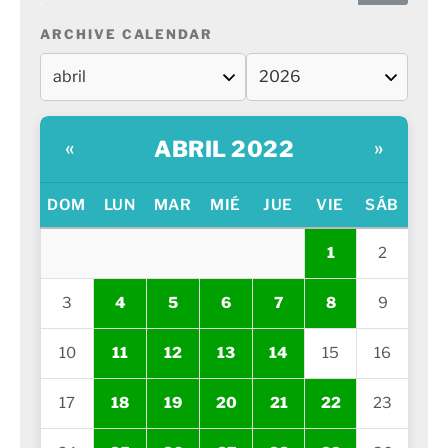
ARCHIVE CALENDAR
ABRIL 2022
«
»
DOM
LUN
MAR
MIÉ
JUE
VIE
SÁB
1
2
3
4
5
6
7
8
9
10
11
12
13
14
15
16
17
18
19
20
21
22
23