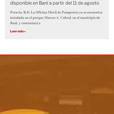
disponible en Baní a partir del 11 de agosto
𝐏𝐞𝐫𝐚𝐯𝐢𝐚, 𝐑.𝐃. 𝐋𝐚 𝐎𝐟𝐢𝐜𝐢𝐧𝐚 𝐌𝐨́𝐯𝐢𝐥 𝐝𝐞 𝐏𝐚𝐬𝐚𝐩𝐨𝐫𝐭𝐞𝐬 𝐲𝐚 𝐬𝐞 𝐞𝐧𝐜𝐮𝐞𝐧𝐭𝐫𝐚
𝐢𝐧𝐬𝐭𝐚𝐥𝐚𝐝𝐚 𝐞𝐧 𝐞𝐥 𝐩𝐚𝐫𝐪𝐮𝐞 𝐌𝐚𝐫𝐜𝐨𝐬 𝐀. 𝐂𝐚𝐛𝐫𝐚𝐥, 𝐞𝐧 𝐞𝐥 𝐦𝐮𝐧𝐢𝐜𝐢𝐩𝐢𝐨 𝐝𝐞
𝐁𝐚𝐧𝐢́, 𝐲 𝐜𝐨𝐦𝐞𝐧𝐳𝐚𝐫𝐚́ 𝐚
Leer más »