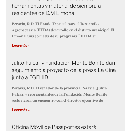
herramientas y material de siembra a
residentes de D.M Limonal
𝐏𝐞𝐫𝐚𝐯𝐢𝐚, 𝐑.𝐃. 𝐄𝐥 𝐅𝐨𝐧𝐝𝐨 𝐄𝐬𝐩𝐞𝐜𝐢𝐚𝐥 𝐩𝐚𝐫𝐚 𝐞𝐥 𝐃𝐞𝐬𝐚𝐫𝐫𝐨𝐥𝐥𝐨
𝐀𝐠𝐫𝐨𝐩𝐞𝐜𝐮𝐚𝐫𝐢𝐨 (𝐅𝐄𝐃𝐀) 𝐝𝐞𝐬𝐚𝐫𝐫𝐨𝐥𝐥𝐨́ 𝐞𝐧 𝐞𝐥 𝐝𝐢𝐬𝐭𝐫𝐢𝐭𝐨 𝐦𝐮𝐧𝐢𝐜𝐢𝐩𝐚𝐥 𝐄𝐥
𝐋𝐢𝐦𝐨𝐧𝐚𝐥 𝐮𝐧𝐚 𝐣𝐨𝐫𝐧𝐚𝐝𝐚 𝐝𝐞 𝐬𝐮 𝐩𝐫𝐨𝐠𝐫𝐚𝐦𝐚 “ 𝐅𝐄𝐃𝐀 𝐞𝐧
Leer más »
Julito Fulcar y Fundación Monte Bonito dan
seguimiento a proyecto de la presa La Gina
junto a EGEHID
𝐏𝐞𝐫𝐚𝐯𝐢𝐚, 𝐑.𝐃. 𝐄𝐥 𝐬𝐞𝐧𝐚𝐝𝐨𝐫 𝐝𝐞 𝐥𝐚 𝐩𝐫𝐨𝐯𝐢𝐧𝐜𝐢𝐚 𝐏𝐞𝐫𝐚𝐯𝐢𝐚, 𝐉𝐮𝐥𝐢𝐭𝐨
𝐅𝐮𝐥𝐜𝐚𝐫, 𝐲 𝐫𝐞𝐩𝐫𝐞𝐬𝐞𝐧𝐭𝐚𝐧𝐭𝐞𝐬 𝐝𝐞 𝐥𝐚 𝐅𝐮𝐧𝐝𝐚𝐜𝐢𝐨́𝐧 𝐌𝐨𝐧𝐭𝐞 𝐁𝐨𝐧𝐢𝐭𝐨
𝐬𝐨𝐬𝐭𝐮𝐯𝐢𝐞𝐫𝐨𝐧 𝐮𝐧 𝐞𝐧𝐜𝐮𝐞𝐧𝐭𝐫𝐨 𝐜𝐨𝐧 𝐞𝐥 𝐝𝐢𝐫𝐞𝐜𝐭𝐨𝐫 𝐞𝐣𝐞𝐜𝐮𝐭𝐢𝐯𝐨 𝐝𝐞
Leer más »
Oficina Móvil de Pasaportes estará