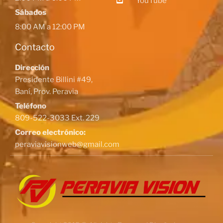
YouTube
Sábados
8:00 AM a 12:00 PM
Contacto
Dirección
Presidente Billini #49,
Baní, Prov. Peravia
Teléfono
809-522-3033 Ext. 229
Correo electrónico:
peraviavisionweb@gmail.com