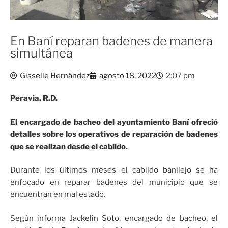
En Baní reparan badenes de manera
simultánea
Gisselle Hernández
agosto 18, 2022
2:07 pm
Peravia, R.D.
El encargado de bacheo del ayuntamiento Baní ofreció
detalles sobre los operativos de reparación de badenes
que se realizan desde el cabildo.
Durante los últimos meses el cabildo banilejo se ha
enfocado en reparar badenes del municipio que se
encuentran en mal estado.
Según informa Jackelin Soto, encargado de bacheo, el