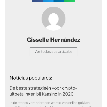
Gisselle Hernández
Ver todos sus artículos
Noticias populares:
De beste strategieën voor crypto-
uitbetalingen bij Kaasino in 2026
In de steeds veranderende wereld van online gokken