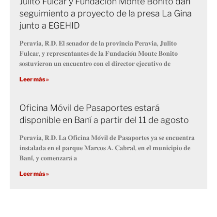
Julito Fulcar y Fundación Monte Bonito dan
seguimiento a proyecto de la presa La Gina
junto a EGEHID
𝐏𝐞𝐫𝐚𝐯𝐢𝐚, 𝐑.𝐃. 𝐄𝐥 𝐬𝐞𝐧𝐚𝐝𝐨𝐫 𝐝𝐞 𝐥𝐚 𝐩𝐫𝐨𝐯𝐢𝐧𝐜𝐢𝐚 𝐏𝐞𝐫𝐚𝐯𝐢𝐚, 𝐉𝐮𝐥𝐢𝐭𝐨
𝐅𝐮𝐥𝐜𝐚𝐫, 𝐲 𝐫𝐞𝐩𝐫𝐞𝐬𝐞𝐧𝐭𝐚𝐧𝐭𝐞𝐬 𝐝𝐞 𝐥𝐚 𝐅𝐮𝐧𝐝𝐚𝐜𝐢𝐨́𝐧 𝐌𝐨𝐧𝐭𝐞 𝐁𝐨𝐧𝐢𝐭𝐨
𝐬𝐨𝐬𝐭𝐮𝐯𝐢𝐞𝐫𝐨𝐧 𝐮𝐧 𝐞𝐧𝐜𝐮𝐞𝐧𝐭𝐫𝐨 𝐜𝐨𝐧 𝐞𝐥 𝐝𝐢𝐫𝐞𝐜𝐭𝐨𝐫 𝐞𝐣𝐞𝐜𝐮𝐭𝐢𝐯𝐨 𝐝𝐞
Leer más »
Oficina Móvil de Pasaportes estará
disponible en Baní a partir del 11 de agosto
𝐏𝐞𝐫𝐚𝐯𝐢𝐚, 𝐑.𝐃. 𝐋𝐚 𝐎𝐟𝐢𝐜𝐢𝐧𝐚 𝐌𝐨́𝐯𝐢𝐥 𝐝𝐞 𝐏𝐚𝐬𝐚𝐩𝐨𝐫𝐭𝐞𝐬 𝐲𝐚 𝐬𝐞 𝐞𝐧𝐜𝐮𝐞𝐧𝐭𝐫𝐚
𝐢𝐧𝐬𝐭𝐚𝐥𝐚𝐝𝐚 𝐞𝐧 𝐞𝐥 𝐩𝐚𝐫𝐪𝐮𝐞 𝐌𝐚𝐫𝐜𝐨𝐬 𝐀. 𝐂𝐚𝐛𝐫𝐚𝐥, 𝐞𝐧 𝐞𝐥 𝐦𝐮𝐧𝐢𝐜𝐢𝐩𝐢𝐨 𝐝𝐞
𝐁𝐚𝐧𝐢́, 𝐲 𝐜𝐨𝐦𝐞𝐧𝐳𝐚𝐫𝐚́ 𝐚
Leer más »