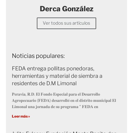
Derca González
Ver todos sus artículos
Noticias populares:
FEDA entrega pollitas ponedoras,
herramientas y material de siembra a
residentes de D.M Limonal
𝐏𝐞𝐫𝐚𝐯𝐢𝐚, 𝐑.𝐃. 𝐄𝐥 𝐅𝐨𝐧𝐝𝐨 𝐄𝐬𝐩𝐞𝐜𝐢𝐚𝐥 𝐩𝐚𝐫𝐚 𝐞𝐥 𝐃𝐞𝐬𝐚𝐫𝐫𝐨𝐥𝐥𝐨
𝐀𝐠𝐫𝐨𝐩𝐞𝐜𝐮𝐚𝐫𝐢𝐨 (𝐅𝐄𝐃𝐀) 𝐝𝐞𝐬𝐚𝐫𝐫𝐨𝐥𝐥𝐨́ 𝐞𝐧 𝐞𝐥 𝐝𝐢𝐬𝐭𝐫𝐢𝐭𝐨 𝐦𝐮𝐧𝐢𝐜𝐢𝐩𝐚𝐥 𝐄𝐥
𝐋𝐢𝐦𝐨𝐧𝐚𝐥 𝐮𝐧𝐚 𝐣𝐨𝐫𝐧𝐚𝐝𝐚 𝐝𝐞 𝐬𝐮 𝐩𝐫𝐨𝐠𝐫𝐚𝐦𝐚 “ 𝐅𝐄𝐃𝐀 𝐞𝐧
Leer más »