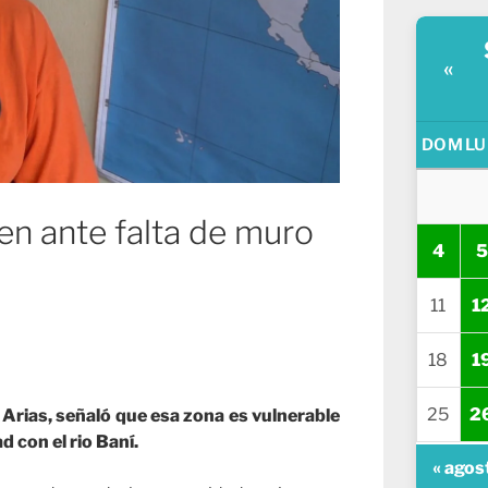
«
DOM
LU
en ante falta de muro
4
5
11
1
18
1
25
2
 Arias, señaló que esa zona es vulnerable
 con el rio Baní.
« agos