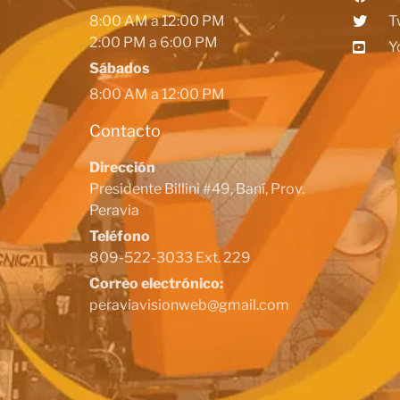
8:00 AM a 12:00 PM
T
2:00 PM a 6:00 PM
Y
Sábados
8:00 AM a 12:00 PM
Contacto
Dirección
Presidente Billini #49, Baní, Prov.
Peravia
Teléfono
809-522-3033 Ext. 229
Correo electrónico:
peraviavisionweb@gmail.com