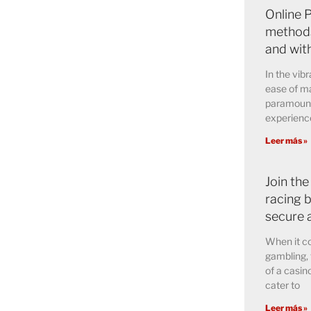
Online 
methods
and wit
In the vibr
ease of ma
paramount 
experience
Leer más »
Join the
racing b
secure 
When it co
gambling, 
of a casin
cater to
Leer más »