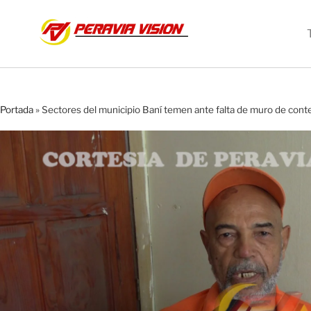
Portada
»
Sectores del municipio Baní temen ante falta de muro de conte