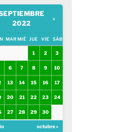
SEPTIEMBRE
»
2022
N
MAR
MIÉ
JUE
VIE
SÁB
1
2
3
6
7
8
9
10
2
13
14
15
16
17
9
20
21
22
23
24
6
27
28
29
30
to
octubre »