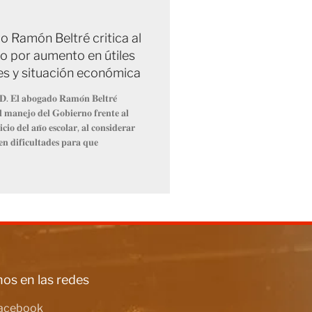
 Ramón Beltré critica al
o por aumento en útiles
es y situación económica
𝐃. 𝐄𝐥 𝐚𝐛𝐨𝐠𝐚𝐝𝐨 𝐑𝐚𝐦𝐨́𝐧 𝐁𝐞𝐥𝐭𝐫𝐞́
𝐞𝐥 𝐦𝐚𝐧𝐞𝐣𝐨 𝐝𝐞𝐥 𝐆𝐨𝐛𝐢𝐞𝐫𝐧𝐨 𝐟𝐫𝐞𝐧𝐭𝐞 𝐚𝐥
𝐜𝐢𝐨 𝐝𝐞𝐥 𝐚𝐧̃𝐨 𝐞𝐬𝐜𝐨𝐥𝐚𝐫, 𝐚𝐥 𝐜𝐨𝐧𝐬𝐢𝐝𝐞𝐫𝐚𝐫
𝐞𝐧 𝐝𝐢𝐟𝐢𝐜𝐮𝐥𝐭𝐚𝐝𝐞𝐬 𝐩𝐚𝐫𝐚 𝐪𝐮𝐞
os en las redes
acebook