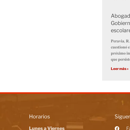
Abogado
Gobiern
escolar
𝐏𝐞𝐫𝐚𝐯𝐢𝐚, 𝐑.
𝐜𝐮𝐞𝐬𝐭𝐢𝐨𝐧𝐨́ 
𝐩𝐫𝐨́𝐱𝐢𝐦𝐨 𝐢𝐧
𝐪𝐮𝐞 𝐩𝐞𝐫𝐬𝐢𝐬𝐭
Leer más »
Horarios
Siguen
Lunes a Viernes
F