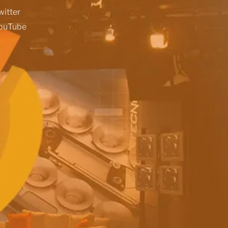
witter
ouTube