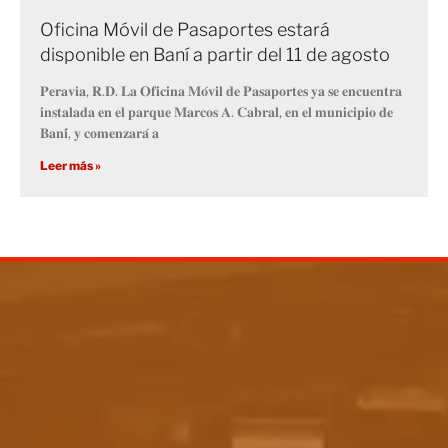
Oficina Móvil de Pasaportes estará
disponible en Baní a partir del 11 de agosto
𝐏𝐞𝐫𝐚𝐯𝐢𝐚, 𝐑.𝐃. 𝐋𝐚 𝐎𝐟𝐢𝐜𝐢𝐧𝐚 𝐌𝐨́𝐯𝐢𝐥 𝐝𝐞 𝐏𝐚𝐬𝐚𝐩𝐨𝐫𝐭𝐞𝐬 𝐲𝐚 𝐬𝐞 𝐞𝐧𝐜𝐮𝐞𝐧𝐭𝐫𝐚
𝐢𝐧𝐬𝐭𝐚𝐥𝐚𝐝𝐚 𝐞𝐧 𝐞𝐥 𝐩𝐚𝐫𝐪𝐮𝐞 𝐌𝐚𝐫𝐜𝐨𝐬 𝐀. 𝐂𝐚𝐛𝐫𝐚𝐥, 𝐞𝐧 𝐞𝐥 𝐦𝐮𝐧𝐢𝐜𝐢𝐩𝐢𝐨 𝐝𝐞
𝐁𝐚𝐧𝐢́, 𝐲 𝐜𝐨𝐦𝐞𝐧𝐳𝐚𝐫𝐚́ 𝐚
Leer más »