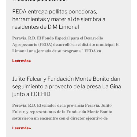
FEDA entrega pollitas ponedoras,
herramientas y material de siembra a
residentes de D.M Limonal
𝐏𝐞𝐫𝐚𝐯𝐢𝐚, 𝐑.𝐃. 𝐄𝐥 𝐅𝐨𝐧𝐝𝐨 𝐄𝐬𝐩𝐞𝐜𝐢𝐚𝐥 𝐩𝐚𝐫𝐚 𝐞𝐥 𝐃𝐞𝐬𝐚𝐫𝐫𝐨𝐥𝐥𝐨
𝐀𝐠𝐫𝐨𝐩𝐞𝐜𝐮𝐚𝐫𝐢𝐨 (𝐅𝐄𝐃𝐀) 𝐝𝐞𝐬𝐚𝐫𝐫𝐨𝐥𝐥𝐨́ 𝐞𝐧 𝐞𝐥 𝐝𝐢𝐬𝐭𝐫𝐢𝐭𝐨 𝐦𝐮𝐧𝐢𝐜𝐢𝐩𝐚𝐥 𝐄𝐥
𝐋𝐢𝐦𝐨𝐧𝐚𝐥 𝐮𝐧𝐚 𝐣𝐨𝐫𝐧𝐚𝐝𝐚 𝐝𝐞 𝐬𝐮 𝐩𝐫𝐨𝐠𝐫𝐚𝐦𝐚 “ 𝐅𝐄𝐃𝐀 𝐞𝐧
Leer más »
Julito Fulcar y Fundación Monte Bonito dan
seguimiento a proyecto de la presa La Gina
junto a EGEHID
𝐏𝐞𝐫𝐚𝐯𝐢𝐚, 𝐑.𝐃. 𝐄𝐥 𝐬𝐞𝐧𝐚𝐝𝐨𝐫 𝐝𝐞 𝐥𝐚 𝐩𝐫𝐨𝐯𝐢𝐧𝐜𝐢𝐚 𝐏𝐞𝐫𝐚𝐯𝐢𝐚, 𝐉𝐮𝐥𝐢𝐭𝐨
𝐅𝐮𝐥𝐜𝐚𝐫, 𝐲 𝐫𝐞𝐩𝐫𝐞𝐬𝐞𝐧𝐭𝐚𝐧𝐭𝐞𝐬 𝐝𝐞 𝐥𝐚 𝐅𝐮𝐧𝐝𝐚𝐜𝐢𝐨́𝐧 𝐌𝐨𝐧𝐭𝐞 𝐁𝐨𝐧𝐢𝐭𝐨
𝐬𝐨𝐬𝐭𝐮𝐯𝐢𝐞𝐫𝐨𝐧 𝐮𝐧 𝐞𝐧𝐜𝐮𝐞𝐧𝐭𝐫𝐨 𝐜𝐨𝐧 𝐞𝐥 𝐝𝐢𝐫𝐞𝐜𝐭𝐨𝐫 𝐞𝐣𝐞𝐜𝐮𝐭𝐢𝐯𝐨 𝐝𝐞
Leer más »