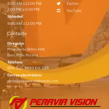
8:00 AM a 12:00 PM
Twitter
2:00 PM a 6:00 PM
YouTube
Sábados
8:00 AM a 12:00 PM
Contacto
Dirección
Presidente Billini #49,
Baní, Prov. Peravia
Teléfono
809-522-3033 Ext. 229
Correo electrónico:
peraviavisionweb@gmail.com