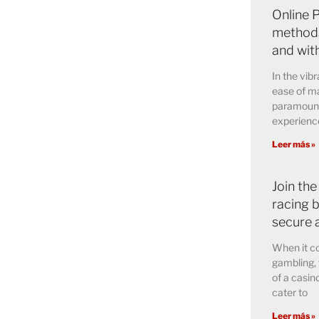
Online 
methods
and wit
In the vibr
ease of ma
paramount 
experience
Leer más »
Join the
racing b
secure 
When it co
gambling, 
of a casin
cater to
Leer más »