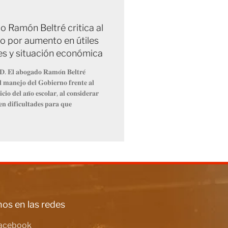
 Ramón Beltré critica al
o por aumento en útiles
es y situación económica
𝐃. 𝐄𝐥 𝐚𝐛𝐨𝐠𝐚𝐝𝐨 𝐑𝐚𝐦𝐨́𝐧 𝐁𝐞𝐥𝐭𝐫𝐞́
𝐞𝐥 𝐦𝐚𝐧𝐞𝐣𝐨 𝐝𝐞𝐥 𝐆𝐨𝐛𝐢𝐞𝐫𝐧𝐨 𝐟𝐫𝐞𝐧𝐭𝐞 𝐚𝐥
𝐜𝐢𝐨 𝐝𝐞𝐥 𝐚𝐧̃𝐨 𝐞𝐬𝐜𝐨𝐥𝐚𝐫, 𝐚𝐥 𝐜𝐨𝐧𝐬𝐢𝐝𝐞𝐫𝐚𝐫
𝐞𝐧 𝐝𝐢𝐟𝐢𝐜𝐮𝐥𝐭𝐚𝐝𝐞𝐬 𝐩𝐚𝐫𝐚 𝐪𝐮𝐞
os en las redes
acebook