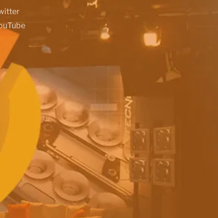
witter
ouTube