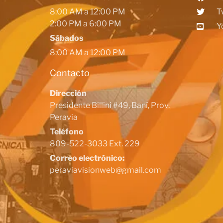
8:00 AM a 12:00 PM
T
2:00 PM a 6:00 PM
Y
Sábados
8:00 AM a 12:00 PM
Contacto
Dirección
Presidente Billini #49, Baní, Prov.
Peravia
Teléfono
809-522-3033 Ext. 229
Correo electrónico:
peraviavisionweb@gmail.com