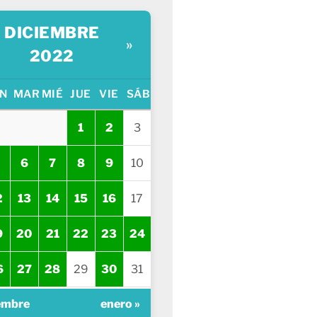
DICIEMBRE
»
2022
N
MAR
MIÉ
JUE
VIE
SÁB
1
2
3
6
7
8
9
10
2
13
14
15
16
17
9
20
21
22
23
24
6
27
28
29
30
31
embre
enero »