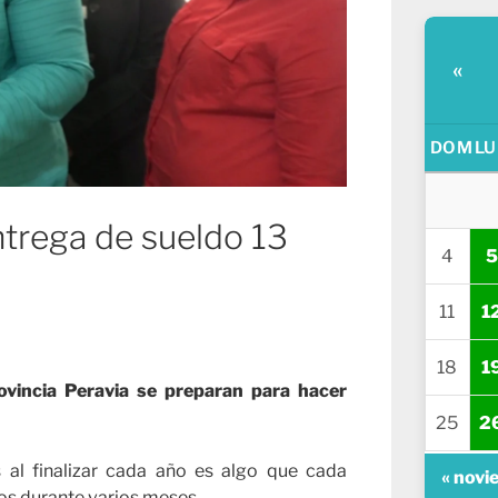
«
DOM
LU
entrega de sueldo 13
4
5
11
1
18
1
rovincia Peravia se preparan para hacer
25
2
s al finalizar cada año es algo que cada
« novi
os durante varios meses.