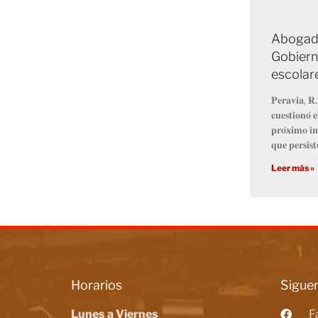
Abogado
Gobiern
escolar
𝐏𝐞𝐫𝐚𝐯𝐢𝐚, 𝐑.
𝐜𝐮𝐞𝐬𝐭𝐢𝐨𝐧𝐨́ 
𝐩𝐫𝐨́𝐱𝐢𝐦𝐨 𝐢𝐧
𝐪𝐮𝐞 𝐩𝐞𝐫𝐬𝐢𝐬𝐭
Leer más »
Horarios
Siguen
Lunes a Viernes
F