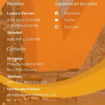
Horarios
Siguenos en las redes
Lunes a Viernes
Facebook
8:00 AM a 12:00 PM
Twitter
2:00 PM a 6:00 PM
YouTube
Sábados
8:00 AM a 12:00 PM
Contacto
Dirección
Presidente Billini #49,
Baní, Prov. Peravia
Teléfono
809-522-3033 Ext. 229
Correo electrónico:
peraviavisionweb@gmail.com