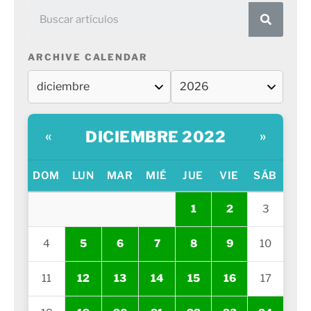
ARCHIVE CALENDAR
DICIEMBRE 2022
«
»
DOM
LUN
MAR
MIÉ
JUE
VIE
SÁB
1
2
3
4
5
6
7
8
9
10
11
12
13
14
15
16
17