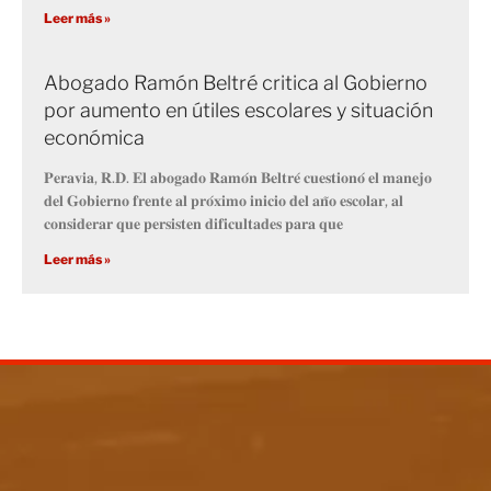
Leer más »
Abogado Ramón Beltré critica al Gobierno
por aumento en útiles escolares y situación
económica
𝐏𝐞𝐫𝐚𝐯𝐢𝐚, 𝐑.𝐃. 𝐄𝐥 𝐚𝐛𝐨𝐠𝐚𝐝𝐨 𝐑𝐚𝐦𝐨́𝐧 𝐁𝐞𝐥𝐭𝐫𝐞́ 𝐜𝐮𝐞𝐬𝐭𝐢𝐨𝐧𝐨́ 𝐞𝐥 𝐦𝐚𝐧𝐞𝐣𝐨
𝐝𝐞𝐥 𝐆𝐨𝐛𝐢𝐞𝐫𝐧𝐨 𝐟𝐫𝐞𝐧𝐭𝐞 𝐚𝐥 𝐩𝐫𝐨́𝐱𝐢𝐦𝐨 𝐢𝐧𝐢𝐜𝐢𝐨 𝐝𝐞𝐥 𝐚𝐧̃𝐨 𝐞𝐬𝐜𝐨𝐥𝐚𝐫, 𝐚𝐥
𝐜𝐨𝐧𝐬𝐢𝐝𝐞𝐫𝐚𝐫 𝐪𝐮𝐞 𝐩𝐞𝐫𝐬𝐢𝐬𝐭𝐞𝐧 𝐝𝐢𝐟𝐢𝐜𝐮𝐥𝐭𝐚𝐝𝐞𝐬 𝐩𝐚𝐫𝐚 𝐪𝐮𝐞
Leer más »