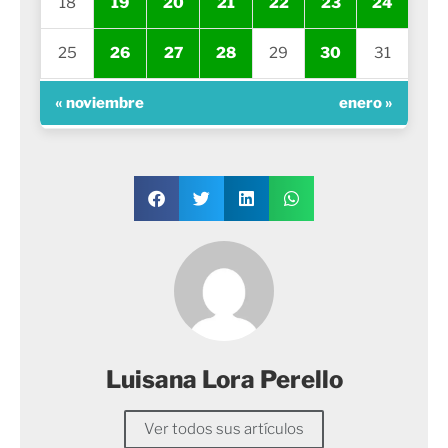
18
19
20
21
22
23
24
25
26
27
28
29
30
31
« noviembre
enero »
Luisana Lora Perello
Ver todos sus artículos