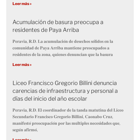
Leer más »
Acumulación de basura preocupa a
residentes de Paya Arriba
𝐏𝐞𝐫𝐚𝐯𝐢𝐚, 𝐑.𝐃. 𝐋𝐚 𝐚𝐜𝐮𝐦𝐮𝐥𝐚𝐜𝐢𝐨́𝐧 𝐝𝐞 𝐝𝐞𝐬𝐞𝐜𝐡𝐨𝐬 𝐬𝐨́𝐥𝐢𝐝𝐨𝐬 𝐞𝐧 𝐥𝐚
𝐜𝐨𝐦𝐮𝐧𝐢𝐝𝐚𝐝 𝐝𝐞 𝐏𝐚𝐲𝐚 𝐀𝐫𝐫𝐢𝐛𝐚 𝐦𝐚𝐧𝐭𝐢𝐞𝐧𝐞 𝐩𝐫𝐞𝐨𝐜𝐮𝐩𝐚𝐝𝐨𝐬 𝐚
𝐫𝐞𝐬𝐢𝐝𝐞𝐧𝐭𝐞𝐬 𝐝𝐞 𝐥𝐚 𝐳𝐨𝐧𝐚, 𝐪𝐮𝐢𝐞𝐧𝐞𝐬 𝐝𝐞𝐧𝐮𝐧𝐜𝐢𝐚𝐧 𝐪𝐮𝐞 𝐥𝐚 𝐛𝐚𝐬𝐮𝐫𝐚
Leer más »
Liceo Francisco Gregorio Billini denuncia
carencias de infraestructura y personal a
días del inicio del año escolar
𝐏𝐞𝐫𝐚𝐯𝐢𝐚, 𝐑.𝐃. 𝐄𝐥 𝐜𝐨𝐨𝐫𝐝𝐢𝐧𝐚𝐝𝐨𝐫 𝐝𝐞 𝐥𝐚 𝐭𝐚𝐧𝐝𝐚 𝐦𝐚𝐭𝐮𝐭𝐢𝐧𝐚 𝐝𝐞𝐥 𝐋𝐢𝐜𝐞𝐨
𝐒𝐞𝐜𝐮𝐧𝐝𝐚𝐫𝐢𝐨 𝐅𝐫𝐚𝐧𝐜𝐢𝐬𝐜𝐨 𝐆𝐫𝐞𝐠𝐨𝐫𝐢𝐨 𝐁𝐢𝐥𝐥𝐢𝐧𝐢, 𝐂𝐚𝐨𝐧𝐚𝐛𝐨 𝐂𝐫𝐮𝐳,
𝐦𝐚𝐧𝐢𝐟𝐞𝐬𝐭𝐨́ 𝐩𝐫𝐞𝐨𝐜𝐮𝐩𝐚𝐜𝐢𝐨́𝐧 𝐩𝐨𝐫 𝐥𝐚𝐬 𝐦𝐮́𝐥𝐭𝐢𝐩𝐥𝐞𝐬 𝐧𝐞𝐜𝐞𝐬𝐢𝐝𝐚𝐝𝐞𝐬 𝐪𝐮𝐞,
𝐬𝐞𝐠𝐮́𝐧 𝐚𝐟𝐢𝐫𝐦𝐨́,
Leer más »