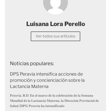
Luisana Lora Perello
Ver todos sus artículos
Noticias populares:
DPS Peravia intensifica acciones de
promoción y concienciación sobre la
Lactancia Materna
𝐏𝐞𝐫𝐚𝐯𝐢𝐚, 𝐑.𝐃. 𝐄𝐧 𝐞𝐥 𝐦𝐚𝐫𝐜𝐨 𝐝𝐞 𝐥𝐚 𝐜𝐞𝐥𝐞𝐛𝐫𝐚𝐜𝐢𝐨́𝐧 𝐝𝐞 𝐥𝐚 𝐒𝐞𝐦𝐚𝐧𝐚
𝐌𝐮𝐧𝐝𝐢𝐚𝐥 𝐝𝐞 𝐥𝐚 𝐋𝐚𝐜𝐭𝐚𝐧𝐜𝐢𝐚 𝐌𝐚𝐭𝐞𝐫𝐧𝐚, 𝐥𝐚 𝐃𝐢𝐫𝐞𝐜𝐜𝐢𝐨́𝐧 𝐏𝐫𝐨𝐯𝐢𝐧𝐜𝐢𝐚𝐥 𝐝𝐞
𝐒𝐚𝐥𝐮𝐝 (𝐃𝐏𝐒) 𝐏𝐞𝐫𝐚𝐯𝐢𝐚 𝐡𝐚 𝐢𝐧𝐭𝐞𝐧𝐬𝐢𝐟𝐢𝐜𝐚𝐝𝐨