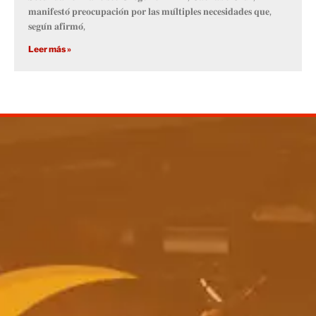
𝐦𝐚𝐧𝐢𝐟𝐞𝐬𝐭𝐨́ 𝐩𝐫𝐞𝐨𝐜𝐮𝐩𝐚𝐜𝐢𝐨́𝐧 𝐩𝐨𝐫 𝐥𝐚𝐬 𝐦𝐮́𝐥𝐭𝐢𝐩𝐥𝐞𝐬 𝐧𝐞𝐜𝐞𝐬𝐢𝐝𝐚𝐝𝐞𝐬 𝐪𝐮𝐞,
𝐬𝐞𝐠𝐮́𝐧 𝐚𝐟𝐢𝐫𝐦𝐨́,
Leer más »