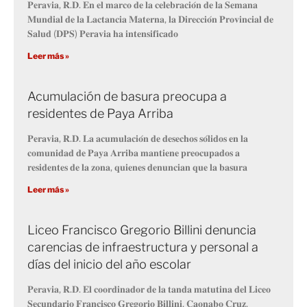
𝐏𝐞𝐫𝐚𝐯𝐢𝐚, 𝐑.𝐃. 𝐄𝐧 𝐞𝐥 𝐦𝐚𝐫𝐜𝐨 𝐝𝐞 𝐥𝐚 𝐜𝐞𝐥𝐞𝐛𝐫𝐚𝐜𝐢𝐨́𝐧 𝐝𝐞 𝐥𝐚 𝐒𝐞𝐦𝐚𝐧𝐚
𝐌𝐮𝐧𝐝𝐢𝐚𝐥 𝐝𝐞 𝐥𝐚 𝐋𝐚𝐜𝐭𝐚𝐧𝐜𝐢𝐚 𝐌𝐚𝐭𝐞𝐫𝐧𝐚, 𝐥𝐚 𝐃𝐢𝐫𝐞𝐜𝐜𝐢𝐨́𝐧 𝐏𝐫𝐨𝐯𝐢𝐧𝐜𝐢𝐚𝐥 𝐝𝐞
𝐒𝐚𝐥𝐮𝐝 (𝐃𝐏𝐒) 𝐏𝐞𝐫𝐚𝐯𝐢𝐚 𝐡𝐚 𝐢𝐧𝐭𝐞𝐧𝐬𝐢𝐟𝐢𝐜𝐚𝐝𝐨
Leer más »
Acumulación de basura preocupa a
residentes de Paya Arriba
𝐏𝐞𝐫𝐚𝐯𝐢𝐚, 𝐑.𝐃. 𝐋𝐚 𝐚𝐜𝐮𝐦𝐮𝐥𝐚𝐜𝐢𝐨́𝐧 𝐝𝐞 𝐝𝐞𝐬𝐞𝐜𝐡𝐨𝐬 𝐬𝐨́𝐥𝐢𝐝𝐨𝐬 𝐞𝐧 𝐥𝐚
𝐜𝐨𝐦𝐮𝐧𝐢𝐝𝐚𝐝 𝐝𝐞 𝐏𝐚𝐲𝐚 𝐀𝐫𝐫𝐢𝐛𝐚 𝐦𝐚𝐧𝐭𝐢𝐞𝐧𝐞 𝐩𝐫𝐞𝐨𝐜𝐮𝐩𝐚𝐝𝐨𝐬 𝐚
𝐫𝐞𝐬𝐢𝐝𝐞𝐧𝐭𝐞𝐬 𝐝𝐞 𝐥𝐚 𝐳𝐨𝐧𝐚, 𝐪𝐮𝐢𝐞𝐧𝐞𝐬 𝐝𝐞𝐧𝐮𝐧𝐜𝐢𝐚𝐧 𝐪𝐮𝐞 𝐥𝐚 𝐛𝐚𝐬𝐮𝐫𝐚
Leer más »
Liceo Francisco Gregorio Billini denuncia
carencias de infraestructura y personal a
días del inicio del año escolar
𝐏𝐞𝐫𝐚𝐯𝐢𝐚, 𝐑.𝐃. 𝐄𝐥 𝐜𝐨𝐨𝐫𝐝𝐢𝐧𝐚𝐝𝐨𝐫 𝐝𝐞 𝐥𝐚 𝐭𝐚𝐧𝐝𝐚 𝐦𝐚𝐭𝐮𝐭𝐢𝐧𝐚 𝐝𝐞𝐥 𝐋𝐢𝐜𝐞𝐨
𝐒𝐞𝐜𝐮𝐧𝐝𝐚𝐫𝐢𝐨 𝐅𝐫𝐚𝐧𝐜𝐢𝐬𝐜𝐨 𝐆𝐫𝐞𝐠𝐨𝐫𝐢𝐨 𝐁𝐢𝐥𝐥𝐢𝐧𝐢, 𝐂𝐚𝐨𝐧𝐚𝐛𝐨 𝐂𝐫𝐮𝐳,