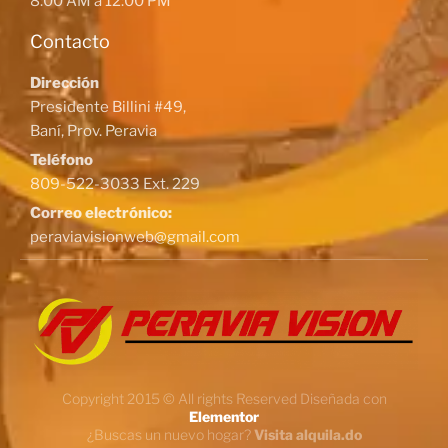
8:00 AM a 12:00 PM
Contacto
Dirección
Presidente Billini #49,
Baní, Prov. Peravia
Teléfono
809-522-3033 Ext. 229
Correo electrónico:
peraviavisionweb@gmail.com
Copyright 2015 © All rights Reserved Diseñada con
Elementor
¿Buscas un nuevo hogar?
Visita alquila.do