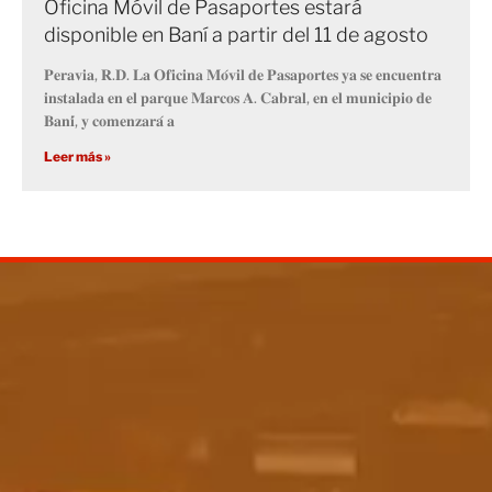
Oficina Móvil de Pasaportes estará
disponible en Baní a partir del 11 de agosto
𝐏𝐞𝐫𝐚𝐯𝐢𝐚, 𝐑.𝐃. 𝐋𝐚 𝐎𝐟𝐢𝐜𝐢𝐧𝐚 𝐌𝐨́𝐯𝐢𝐥 𝐝𝐞 𝐏𝐚𝐬𝐚𝐩𝐨𝐫𝐭𝐞𝐬 𝐲𝐚 𝐬𝐞 𝐞𝐧𝐜𝐮𝐞𝐧𝐭𝐫𝐚
𝐢𝐧𝐬𝐭𝐚𝐥𝐚𝐝𝐚 𝐞𝐧 𝐞𝐥 𝐩𝐚𝐫𝐪𝐮𝐞 𝐌𝐚𝐫𝐜𝐨𝐬 𝐀. 𝐂𝐚𝐛𝐫𝐚𝐥, 𝐞𝐧 𝐞𝐥 𝐦𝐮𝐧𝐢𝐜𝐢𝐩𝐢𝐨 𝐝𝐞
𝐁𝐚𝐧𝐢́, 𝐲 𝐜𝐨𝐦𝐞𝐧𝐳𝐚𝐫𝐚́ 𝐚
Leer más »