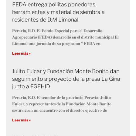
FEDA entrega pollitas ponedoras,
herramientas y material de siembra a
residentes de D.M Limonal
𝐏𝐞𝐫𝐚𝐯𝐢𝐚, 𝐑.𝐃. 𝐄𝐥 𝐅𝐨𝐧𝐝𝐨 𝐄𝐬𝐩𝐞𝐜𝐢𝐚𝐥 𝐩𝐚𝐫𝐚 𝐞𝐥 𝐃𝐞𝐬𝐚𝐫𝐫𝐨𝐥𝐥𝐨
𝐀𝐠𝐫𝐨𝐩𝐞𝐜𝐮𝐚𝐫𝐢𝐨 (𝐅𝐄𝐃𝐀) 𝐝𝐞𝐬𝐚𝐫𝐫𝐨𝐥𝐥𝐨́ 𝐞𝐧 𝐞𝐥 𝐝𝐢𝐬𝐭𝐫𝐢𝐭𝐨 𝐦𝐮𝐧𝐢𝐜𝐢𝐩𝐚𝐥 𝐄𝐥
𝐋𝐢𝐦𝐨𝐧𝐚𝐥 𝐮𝐧𝐚 𝐣𝐨𝐫𝐧𝐚𝐝𝐚 𝐝𝐞 𝐬𝐮 𝐩𝐫𝐨𝐠𝐫𝐚𝐦𝐚 “ 𝐅𝐄𝐃𝐀 𝐞𝐧
Leer más »
Julito Fulcar y Fundación Monte Bonito dan
seguimiento a proyecto de la presa La Gina
junto a EGEHID
𝐏𝐞𝐫𝐚𝐯𝐢𝐚, 𝐑.𝐃. 𝐄𝐥 𝐬𝐞𝐧𝐚𝐝𝐨𝐫 𝐝𝐞 𝐥𝐚 𝐩𝐫𝐨𝐯𝐢𝐧𝐜𝐢𝐚 𝐏𝐞𝐫𝐚𝐯𝐢𝐚, 𝐉𝐮𝐥𝐢𝐭𝐨
𝐅𝐮𝐥𝐜𝐚𝐫, 𝐲 𝐫𝐞𝐩𝐫𝐞𝐬𝐞𝐧𝐭𝐚𝐧𝐭𝐞𝐬 𝐝𝐞 𝐥𝐚 𝐅𝐮𝐧𝐝𝐚𝐜𝐢𝐨́𝐧 𝐌𝐨𝐧𝐭𝐞 𝐁𝐨𝐧𝐢𝐭𝐨
𝐬𝐨𝐬𝐭𝐮𝐯𝐢𝐞𝐫𝐨𝐧 𝐮𝐧 𝐞𝐧𝐜𝐮𝐞𝐧𝐭𝐫𝐨 𝐜𝐨𝐧 𝐞𝐥 𝐝𝐢𝐫𝐞𝐜𝐭𝐨𝐫 𝐞𝐣𝐞𝐜𝐮𝐭𝐢𝐯𝐨 𝐝𝐞
Leer más »