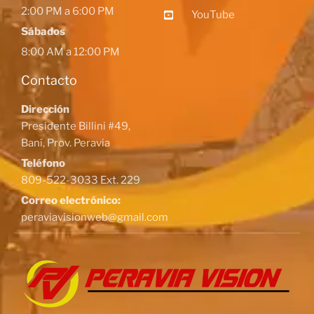
2:00 PM a 6:00 PM
YouTube
Sábados
8:00 AM a 12:00 PM
Contacto
Dirección
Presidente Billini #49,
Baní, Prov. Peravia
Teléfono
809-522-3033 Ext. 229
Correo electrónico:
peraviavisionweb@gmail.com