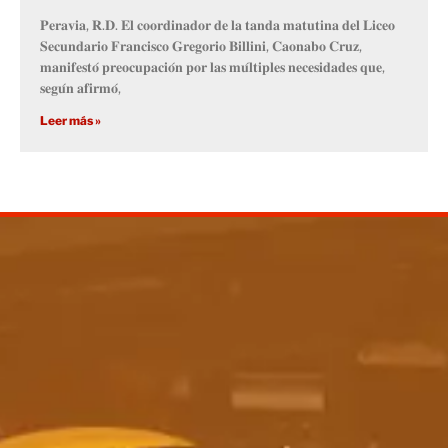
𝐏𝐞𝐫𝐚𝐯𝐢𝐚, 𝐑.𝐃. 𝐄𝐥 𝐜𝐨𝐨𝐫𝐝𝐢𝐧𝐚𝐝𝐨𝐫 𝐝𝐞 𝐥𝐚 𝐭𝐚𝐧𝐝𝐚 𝐦𝐚𝐭𝐮𝐭𝐢𝐧𝐚 𝐝𝐞𝐥 𝐋𝐢𝐜𝐞𝐨
𝐒𝐞𝐜𝐮𝐧𝐝𝐚𝐫𝐢𝐨 𝐅𝐫𝐚𝐧𝐜𝐢𝐬𝐜𝐨 𝐆𝐫𝐞𝐠𝐨𝐫𝐢𝐨 𝐁𝐢𝐥𝐥𝐢𝐧𝐢, 𝐂𝐚𝐨𝐧𝐚𝐛𝐨 𝐂𝐫𝐮𝐳,
𝐦𝐚𝐧𝐢𝐟𝐞𝐬𝐭𝐨́ 𝐩𝐫𝐞𝐨𝐜𝐮𝐩𝐚𝐜𝐢𝐨́𝐧 𝐩𝐨𝐫 𝐥𝐚𝐬 𝐦𝐮́𝐥𝐭𝐢𝐩𝐥𝐞𝐬 𝐧𝐞𝐜𝐞𝐬𝐢𝐝𝐚𝐝𝐞𝐬 𝐪𝐮𝐞,
𝐬𝐞𝐠𝐮́𝐧 𝐚𝐟𝐢𝐫𝐦𝐨́,
Leer más »