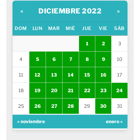
DICIEMBRE 2022
«
»
DOM
LUN
MAR
MIÉ
JUE
VIE
SÁB
1
2
3
4
5
6
7
8
9
10
11
12
13
14
15
16
17
18
19
20
21
22
23
24
25
26
27
28
29
30
31
« noviembre
enero »