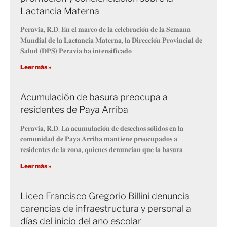
Lactancia Materna
𝐏𝐞𝐫𝐚𝐯𝐢𝐚, 𝐑.𝐃. 𝐄𝐧 𝐞𝐥 𝐦𝐚𝐫𝐜𝐨 𝐝𝐞 𝐥𝐚 𝐜𝐞𝐥𝐞𝐛𝐫𝐚𝐜𝐢𝐨́𝐧 𝐝𝐞 𝐥𝐚 𝐒𝐞𝐦𝐚𝐧𝐚
𝐌𝐮𝐧𝐝𝐢𝐚𝐥 𝐝𝐞 𝐥𝐚 𝐋𝐚𝐜𝐭𝐚𝐧𝐜𝐢𝐚 𝐌𝐚𝐭𝐞𝐫𝐧𝐚, 𝐥𝐚 𝐃𝐢𝐫𝐞𝐜𝐜𝐢𝐨́𝐧 𝐏𝐫𝐨𝐯𝐢𝐧𝐜𝐢𝐚𝐥 𝐝𝐞
𝐒𝐚𝐥𝐮𝐝 (𝐃𝐏𝐒) 𝐏𝐞𝐫𝐚𝐯𝐢𝐚 𝐡𝐚 𝐢𝐧𝐭𝐞𝐧𝐬𝐢𝐟𝐢𝐜𝐚𝐝𝐨
Leer más »
Acumulación de basura preocupa a
residentes de Paya Arriba
𝐏𝐞𝐫𝐚𝐯𝐢𝐚, 𝐑.𝐃. 𝐋𝐚 𝐚𝐜𝐮𝐦𝐮𝐥𝐚𝐜𝐢𝐨́𝐧 𝐝𝐞 𝐝𝐞𝐬𝐞𝐜𝐡𝐨𝐬 𝐬𝐨́𝐥𝐢𝐝𝐨𝐬 𝐞𝐧 𝐥𝐚
𝐜𝐨𝐦𝐮𝐧𝐢𝐝𝐚𝐝 𝐝𝐞 𝐏𝐚𝐲𝐚 𝐀𝐫𝐫𝐢𝐛𝐚 𝐦𝐚𝐧𝐭𝐢𝐞𝐧𝐞 𝐩𝐫𝐞𝐨𝐜𝐮𝐩𝐚𝐝𝐨𝐬 𝐚
𝐫𝐞𝐬𝐢𝐝𝐞𝐧𝐭𝐞𝐬 𝐝𝐞 𝐥𝐚 𝐳𝐨𝐧𝐚, 𝐪𝐮𝐢𝐞𝐧𝐞𝐬 𝐝𝐞𝐧𝐮𝐧𝐜𝐢𝐚𝐧 𝐪𝐮𝐞 𝐥𝐚 𝐛𝐚𝐬𝐮𝐫𝐚
Leer más »
Liceo Francisco Gregorio Billini denuncia
carencias de infraestructura y personal a
días del inicio del año escolar