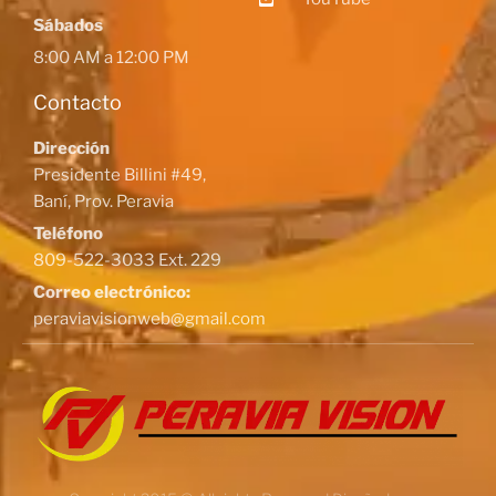
Sábados
8:00 AM a 12:00 PM
Contacto
Dirección
Presidente Billini #49,
Baní, Prov. Peravia
Teléfono
809-522-3033 Ext. 229
Correo electrónico:
peraviavisionweb@gmail.com