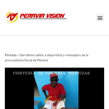
Transmisión en vivo
Portada
»
Dan último adiós a deportista y mensajero de la
procuraduría fiscal de Peravia