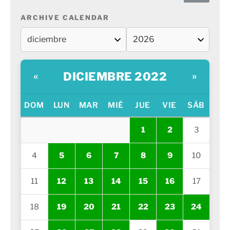
ARCHIVE CALENDAR
DICIEMBRE 2022
«
»
DOM
LUN
MAR
MIÉ
JUE
VIE
SÁB
1
2
3
4
5
6
7
8
9
10
11
12
13
14
15
16
17
18
19
20
21
22
23
24