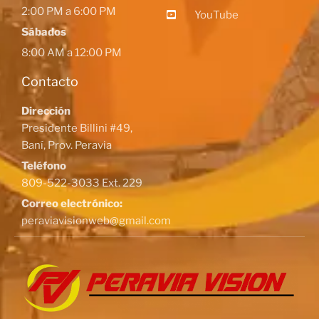
2:00 PM a 6:00 PM
YouTube
Sábados
8:00 AM a 12:00 PM
Contacto
Dirección
Presidente Billini #49,
Baní, Prov. Peravia
Teléfono
809-522-3033 Ext. 229
Correo electrónico:
peraviavisionweb@gmail.com