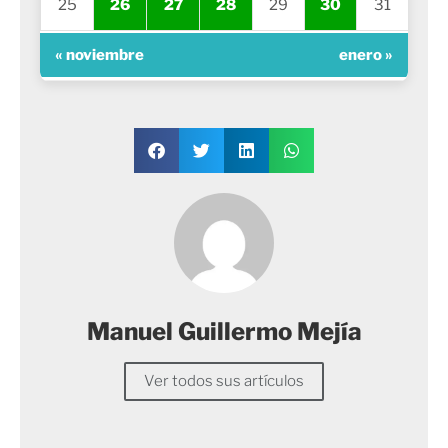
25
26
27
28
29
30
31
« noviembre
enero »
Manuel Guillermo Mejía
Ver todos sus artículos