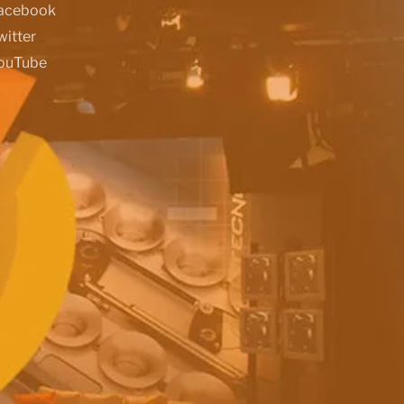
acebook
witter
ouTube