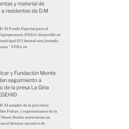
entas y material de
 a residentes de D.M
𝐃. 𝐄𝐥 𝐅𝐨𝐧𝐝𝐨 𝐄𝐬𝐩𝐞𝐜𝐢𝐚𝐥 𝐩𝐚𝐫𝐚 𝐞𝐥
 𝐀𝐠𝐫𝐨𝐩𝐞𝐜𝐮𝐚𝐫𝐢𝐨 (𝐅𝐄𝐃𝐀) 𝐝𝐞𝐬𝐚𝐫𝐫𝐨𝐥𝐥𝐨́ 𝐞𝐧
 𝐦𝐮𝐧𝐢𝐜𝐢𝐩𝐚𝐥 𝐄𝐥 𝐋𝐢𝐦𝐨𝐧𝐚𝐥 𝐮𝐧𝐚 𝐣𝐨𝐫𝐧𝐚𝐝𝐚
𝐫𝐚𝐦𝐚 “ 𝐅𝐄𝐃𝐀 𝐞𝐧
Fulcar y Fundación Monte
dan seguimiento a
o de la presa La Gina
 EGEHID
𝐃. 𝐄𝐥 𝐬𝐞𝐧𝐚𝐝𝐨𝐫 𝐝𝐞 𝐥𝐚 𝐩𝐫𝐨𝐯𝐢𝐧𝐜𝐢𝐚
𝐢𝐭𝐨 𝐅𝐮𝐥𝐜𝐚𝐫, 𝐲 𝐫𝐞𝐩𝐫𝐞𝐬𝐞𝐧𝐭𝐚𝐧𝐭𝐞𝐬 𝐝𝐞 𝐥𝐚
 𝐌𝐨𝐧𝐭𝐞 𝐁𝐨𝐧𝐢𝐭𝐨 𝐬𝐨𝐬𝐭𝐮𝐯𝐢𝐞𝐫𝐨𝐧 𝐮𝐧
𝐨𝐧 𝐞𝐥 𝐝𝐢𝐫𝐞𝐜𝐭𝐨𝐫 𝐞𝐣𝐞𝐜𝐮𝐭𝐢𝐯𝐨 𝐝𝐞