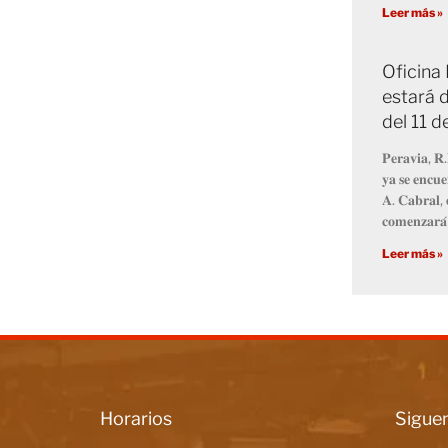
Leer más »
Oficina
estará d
del 11 
𝐏𝐞𝐫𝐚𝐯𝐢𝐚, 𝐑.
𝐲𝐚 𝐬𝐞 𝐞𝐧𝐜𝐮𝐞
𝐀. 𝐂𝐚𝐛𝐫𝐚𝐥, 
𝐜𝐨𝐦𝐞𝐧𝐳𝐚𝐫𝐚́
Leer más »
Horarios
Siguen