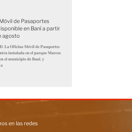
 Móvil de Pasaportes
isponible en Baní a partir
de agosto
𝐃. 𝐋𝐚 𝐎𝐟𝐢𝐜𝐢𝐧𝐚 𝐌𝐨́𝐯𝐢𝐥 𝐝𝐞 𝐏𝐚𝐬𝐚𝐩𝐨𝐫𝐭𝐞𝐬
𝐧𝐭𝐫𝐚 𝐢𝐧𝐬𝐭𝐚𝐥𝐚𝐝𝐚 𝐞𝐧 𝐞𝐥 𝐩𝐚𝐫𝐪𝐮𝐞 𝐌𝐚𝐫𝐜𝐨𝐬
𝐧 𝐞𝐥 𝐦𝐮𝐧𝐢𝐜𝐢𝐩𝐢𝐨 𝐝𝐞 𝐁𝐚𝐧𝐢́, 𝐲
 𝐚
os en las redes