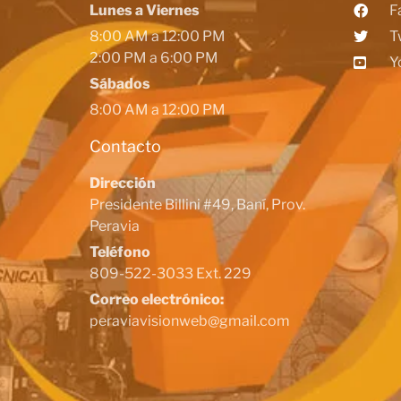
Lunes a Viernes
F
8:00 AM a 12:00 PM
T
2:00 PM a 6:00 PM
Y
Sábados
8:00 AM a 12:00 PM
Contacto
Dirección
Presidente Billini #49, Baní, Prov.
Peravia
Teléfono
809-522-3033 Ext. 229
Correo electrónico:
peraviavisionweb@gmail.com