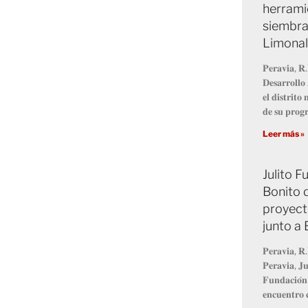
herrami
siembra
Limonal
𝐏𝐞𝐫𝐚𝐯𝐢𝐚, 𝐑.
𝐃𝐞𝐬𝐚𝐫𝐫𝐨𝐥𝐥
𝐞𝐥 𝐝𝐢𝐬𝐭𝐫𝐢𝐭
𝐝𝐞 𝐬𝐮 𝐩𝐫𝐨
Leer más »
Julito 
Bonito 
proyect
junto a
𝐏𝐞𝐫𝐚𝐯𝐢𝐚, 𝐑.
𝐏𝐞𝐫𝐚𝐯𝐢𝐚, 𝐉𝐮
𝐅𝐮𝐧𝐝𝐚𝐜𝐢𝐨́𝐧
𝐞𝐧𝐜𝐮𝐞𝐧𝐭𝐫𝐨 𝐜