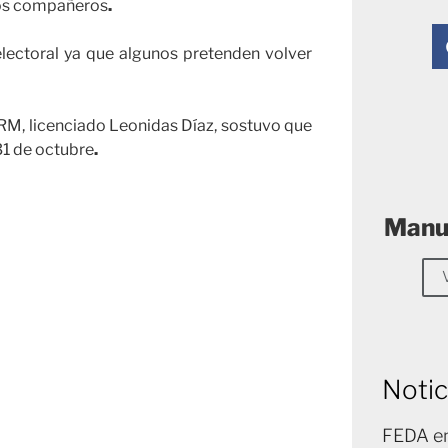
evos compañeros
.
electoral ya que algunos pretenden volver
PRM, licenciado Leonidas Díaz, sostuvo que
31 de octubre
.
Manue
Notic
FEDA en