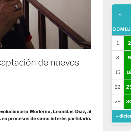
«
DOM
LU
1
2
8
9
captación de nuevos
15
1
22
2
29
3
evolucionario Moderno, Leonidas Díaz, al
« dici
 en procesos de sumo interés partidario.