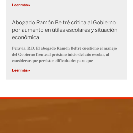
Leer más »
Abogado Ramón Beltré critica al Gobierno
por aumento en útiles escolares y situación
económica
𝐏𝐞𝐫𝐚𝐯𝐢𝐚, 𝐑.𝐃. 𝐄𝐥 𝐚𝐛𝐨𝐠𝐚𝐝𝐨 𝐑𝐚𝐦𝐨́𝐧 𝐁𝐞𝐥𝐭𝐫𝐞́ 𝐜𝐮𝐞𝐬𝐭𝐢𝐨𝐧𝐨́ 𝐞𝐥 𝐦𝐚𝐧𝐞𝐣𝐨
𝐝𝐞𝐥 𝐆𝐨𝐛𝐢𝐞𝐫𝐧𝐨 𝐟𝐫𝐞𝐧𝐭𝐞 𝐚𝐥 𝐩𝐫𝐨́𝐱𝐢𝐦𝐨 𝐢𝐧𝐢𝐜𝐢𝐨 𝐝𝐞𝐥 𝐚𝐧̃𝐨 𝐞𝐬𝐜𝐨𝐥𝐚𝐫, 𝐚𝐥
𝐜𝐨𝐧𝐬𝐢𝐝𝐞𝐫𝐚𝐫 𝐪𝐮𝐞 𝐩𝐞𝐫𝐬𝐢𝐬𝐭𝐞𝐧 𝐝𝐢𝐟𝐢𝐜𝐮𝐥𝐭𝐚𝐝𝐞𝐬 𝐩𝐚𝐫𝐚 𝐪𝐮𝐞
Leer más »