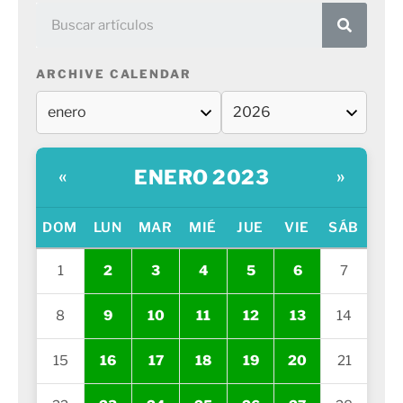
ARCHIVE CALENDAR
ENERO 2023
«
»
DOM
LUN
MAR
MIÉ
JUE
VIE
SÁB
1
2
3
4
5
6
7
8
9
10
11
12
13
14
15
16
17
18
19
20
21