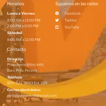
Horarios
Siguenos en las redes
Lunes a Viernes
Facebook
8:00 AM a 12:00 PM
Twitter
2:00 PM a 6:00 PM
YouTube
Sábados
8:00 AM a 12:00 PM
Contacto
Dirección
Presidente Billini #49,
Baní, Prov. Peravia
Teléfono
809-522-3033 Ext. 229
Correo electrónico:
peraviavisionweb@gmail.com