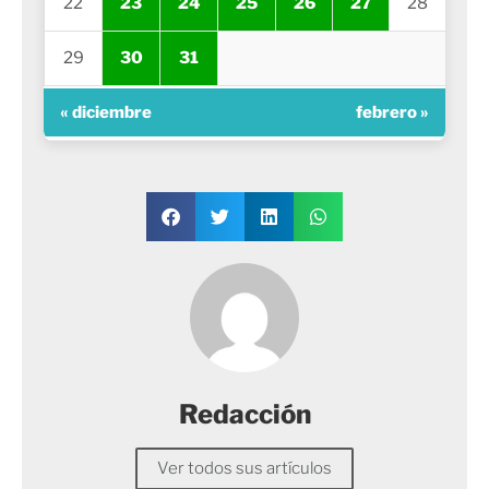
22
23
24
25
26
27
28
29
30
31
« diciembre
febrero »
Redacción
Ver todos sus artículos