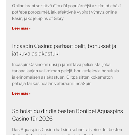
Online hraní se stává čím dál populárnější a s tím přichází
potřeba porozumět, jak efektivně vybírat výhry z online
kasin, jako je Spins of Glory
Leer más »
Incaspin Casino: parhaat pelit, bonukset ja
jatkuva asiakastuki
Incaspin Casino on uusi ja jännittävä pelialusta, joka
tarjoaa laajan valikoiman pelejä, houkuttelevia bonuksia
ja erinomaisen asiakastuen. Olitpa sitten kokematon
pelaaja tai kasinoalan veteraani, IncaSpin
Leer más »
So holst du dir die besten Boni bei Aquaspins
Casino für 2026
Das Aquaspins Casino hat sich schnell als eine der besten