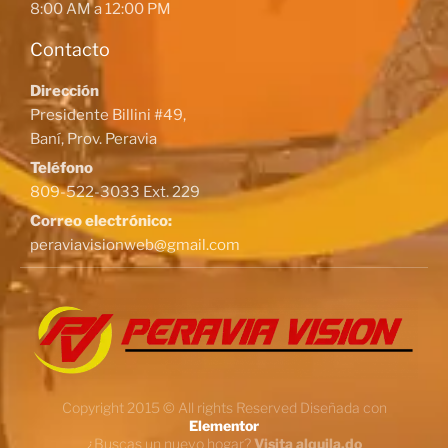
8:00 AM a 12:00 PM
Contacto
Dirección
Presidente Billini #49,
Baní, Prov. Peravia
Teléfono
809-522-3033 Ext. 229
Correo electrónico:
peraviavisionweb@gmail.com
Copyright 2015 © All rights Reserved Diseñada con
Elementor
¿Buscas un nuevo hogar?
Visita alquila.do