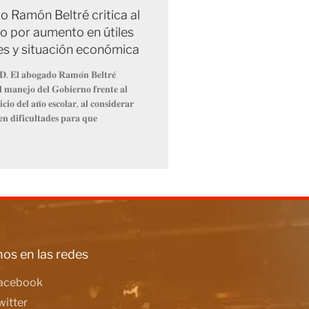
 Ramón Beltré critica al
o por aumento en útiles
es y situación económica
𝐃. 𝐄𝐥 𝐚𝐛𝐨𝐠𝐚𝐝𝐨 𝐑𝐚𝐦𝐨́𝐧 𝐁𝐞𝐥𝐭𝐫𝐞́
𝐞𝐥 𝐦𝐚𝐧𝐞𝐣𝐨 𝐝𝐞𝐥 𝐆𝐨𝐛𝐢𝐞𝐫𝐧𝐨 𝐟𝐫𝐞𝐧𝐭𝐞 𝐚𝐥
𝐜𝐢𝐨 𝐝𝐞𝐥 𝐚𝐧̃𝐨 𝐞𝐬𝐜𝐨𝐥𝐚𝐫, 𝐚𝐥 𝐜𝐨𝐧𝐬𝐢𝐝𝐞𝐫𝐚𝐫
𝐞𝐧 𝐝𝐢𝐟𝐢𝐜𝐮𝐥𝐭𝐚𝐝𝐞𝐬 𝐩𝐚𝐫𝐚 𝐪𝐮𝐞
os en las redes
acebook
witter