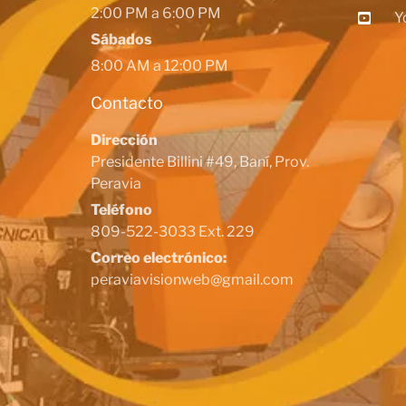
2:00 PM a 6:00 PM
Y
Sábados
8:00 AM a 12:00 PM
Contacto
Dirección
Presidente Billini #49, Baní, Prov.
Peravia
Teléfono
809-522-3033 Ext. 229
Correo electrónico:
peraviavisionweb@gmail.com