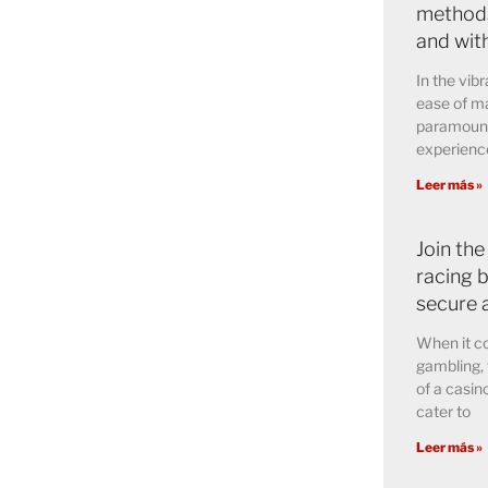
methods
and wit
In the vibr
ease of ma
paramount 
experience
Leer más »
Join the
racing b
secure 
When it co
gambling, 
of a casin
cater to
Leer más »