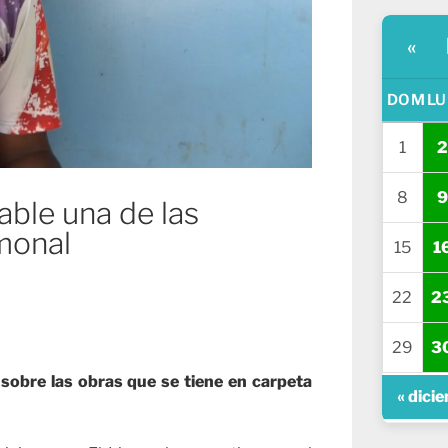
«
DOM
LU
1
2
8
9
able una de las
imonal
15
1
22
2
29
3
ó sobre las obras que se tiene en carpeta
« dici