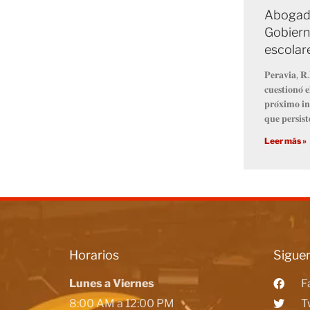
Abogado
Gobiern
escolar
𝐏𝐞𝐫𝐚𝐯𝐢𝐚, 𝐑.
𝐜𝐮𝐞𝐬𝐭𝐢𝐨𝐧𝐨́ 
𝐩𝐫𝐨́𝐱𝐢𝐦𝐨 𝐢𝐧
𝐪𝐮𝐞 𝐩𝐞𝐫𝐬𝐢𝐬𝐭
Leer más »
Horarios
Siguen
Lunes a Viernes
F
8:00 AM a 12:00 PM
T