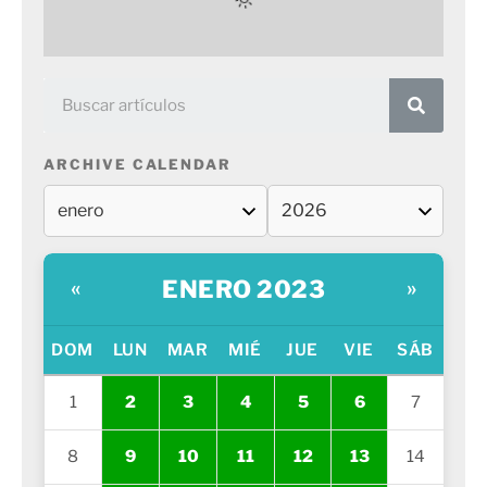
ARCHIVE CALENDAR
ENERO 2023
«
»
DOM
LUN
MAR
MIÉ
JUE
VIE
SÁB
1
2
3
4
5
6
7
8
9
10
11
12
13
14