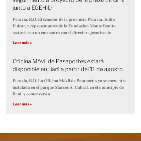
junto a EGEHID
𝐏𝐞𝐫𝐚𝐯𝐢𝐚, 𝐑.𝐃. 𝐄𝐥 𝐬𝐞𝐧𝐚𝐝𝐨𝐫 𝐝𝐞 𝐥𝐚 𝐩𝐫𝐨𝐯𝐢𝐧𝐜𝐢𝐚 𝐏𝐞𝐫𝐚𝐯𝐢𝐚, 𝐉𝐮𝐥𝐢𝐭𝐨
𝐅𝐮𝐥𝐜𝐚𝐫, 𝐲 𝐫𝐞𝐩𝐫𝐞𝐬𝐞𝐧𝐭𝐚𝐧𝐭𝐞𝐬 𝐝𝐞 𝐥𝐚 𝐅𝐮𝐧𝐝𝐚𝐜𝐢𝐨́𝐧 𝐌𝐨𝐧𝐭𝐞 𝐁𝐨𝐧𝐢𝐭𝐨
𝐬𝐨𝐬𝐭𝐮𝐯𝐢𝐞𝐫𝐨𝐧 𝐮𝐧 𝐞𝐧𝐜𝐮𝐞𝐧𝐭𝐫𝐨 𝐜𝐨𝐧 𝐞𝐥 𝐝𝐢𝐫𝐞𝐜𝐭𝐨𝐫 𝐞𝐣𝐞𝐜𝐮𝐭𝐢𝐯𝐨 𝐝𝐞
Leer más »
Oficina Móvil de Pasaportes estará
disponible en Baní a partir del 11 de agosto
𝐏𝐞𝐫𝐚𝐯𝐢𝐚, 𝐑.𝐃. 𝐋𝐚 𝐎𝐟𝐢𝐜𝐢𝐧𝐚 𝐌𝐨́𝐯𝐢𝐥 𝐝𝐞 𝐏𝐚𝐬𝐚𝐩𝐨𝐫𝐭𝐞𝐬 𝐲𝐚 𝐬𝐞 𝐞𝐧𝐜𝐮𝐞𝐧𝐭𝐫𝐚
𝐢𝐧𝐬𝐭𝐚𝐥𝐚𝐝𝐚 𝐞𝐧 𝐞𝐥 𝐩𝐚𝐫𝐪𝐮𝐞 𝐌𝐚𝐫𝐜𝐨𝐬 𝐀. 𝐂𝐚𝐛𝐫𝐚𝐥, 𝐞𝐧 𝐞𝐥 𝐦𝐮𝐧𝐢𝐜𝐢𝐩𝐢𝐨 𝐝𝐞
𝐁𝐚𝐧𝐢́, 𝐲 𝐜𝐨𝐦𝐞𝐧𝐳𝐚𝐫𝐚́ 𝐚
Leer más »