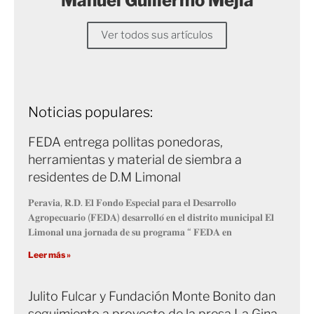
Manuel Guillermo Mejía
Ver todos sus artículos
Noticias populares:
FEDA entrega pollitas ponedoras,
herramientas y material de siembra a
residentes de D.M Limonal
𝐏𝐞𝐫𝐚𝐯𝐢𝐚, 𝐑.𝐃. 𝐄𝐥 𝐅𝐨𝐧𝐝𝐨 𝐄𝐬𝐩𝐞𝐜𝐢𝐚𝐥 𝐩𝐚𝐫𝐚 𝐞𝐥 𝐃𝐞𝐬𝐚𝐫𝐫𝐨𝐥𝐥𝐨
𝐀𝐠𝐫𝐨𝐩𝐞𝐜𝐮𝐚𝐫𝐢𝐨 (𝐅𝐄𝐃𝐀) 𝐝𝐞𝐬𝐚𝐫𝐫𝐨𝐥𝐥𝐨́ 𝐞𝐧 𝐞𝐥 𝐝𝐢𝐬𝐭𝐫𝐢𝐭𝐨 𝐦𝐮𝐧𝐢𝐜𝐢𝐩𝐚𝐥 𝐄𝐥
𝐋𝐢𝐦𝐨𝐧𝐚𝐥 𝐮𝐧𝐚 𝐣𝐨𝐫𝐧𝐚𝐝𝐚 𝐝𝐞 𝐬𝐮 𝐩𝐫𝐨𝐠𝐫𝐚𝐦𝐚 “ 𝐅𝐄𝐃𝐀 𝐞𝐧
Leer más »
Julito Fulcar y Fundación Monte Bonito dan
seguimiento a proyecto de la presa La Gina