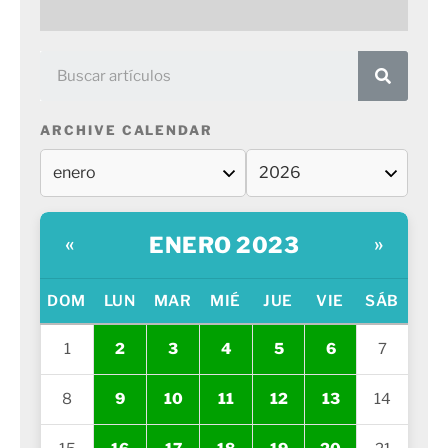
ARCHIVE CALENDAR
ENERO 2023
«
»
DOM
LUN
MAR
MIÉ
JUE
VIE
SÁB
1
2
3
4
5
6
7
8
9
10
11
12
13
14