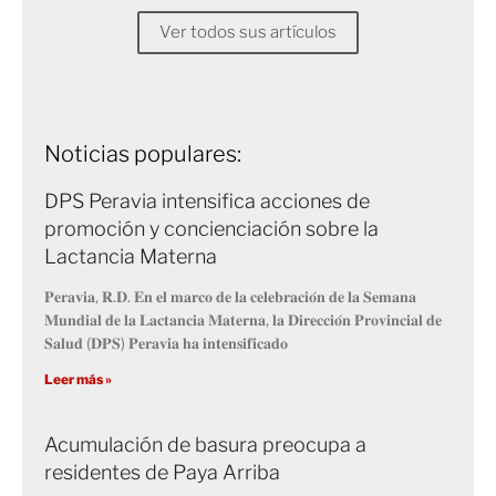
Ver todos sus artículos
Noticias populares:
DPS Peravia intensifica acciones de
promoción y concienciación sobre la
Lactancia Materna
𝐏𝐞𝐫𝐚𝐯𝐢𝐚, 𝐑.𝐃. 𝐄𝐧 𝐞𝐥 𝐦𝐚𝐫𝐜𝐨 𝐝𝐞 𝐥𝐚 𝐜𝐞𝐥𝐞𝐛𝐫𝐚𝐜𝐢𝐨́𝐧 𝐝𝐞 𝐥𝐚 𝐒𝐞𝐦𝐚𝐧𝐚
𝐌𝐮𝐧𝐝𝐢𝐚𝐥 𝐝𝐞 𝐥𝐚 𝐋𝐚𝐜𝐭𝐚𝐧𝐜𝐢𝐚 𝐌𝐚𝐭𝐞𝐫𝐧𝐚, 𝐥𝐚 𝐃𝐢𝐫𝐞𝐜𝐜𝐢𝐨́𝐧 𝐏𝐫𝐨𝐯𝐢𝐧𝐜𝐢𝐚𝐥 𝐝𝐞
𝐒𝐚𝐥𝐮𝐝 (𝐃𝐏𝐒) 𝐏𝐞𝐫𝐚𝐯𝐢𝐚 𝐡𝐚 𝐢𝐧𝐭𝐞𝐧𝐬𝐢𝐟𝐢𝐜𝐚𝐝𝐨
Leer más »
Acumulación de basura preocupa a
residentes de Paya Arriba