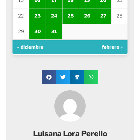
15
16
17
18
19
20
21
22
23
24
25
26
27
28
29
30
31
« diciembre
febrero »
Luisana Lora Perello