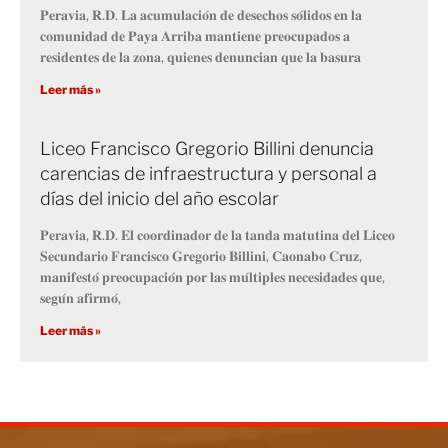
𝐏𝐞𝐫𝐚𝐯𝐢𝐚, 𝐑.𝐃. 𝐋𝐚 𝐚𝐜𝐮𝐦𝐮𝐥𝐚𝐜𝐢𝐨́𝐧 𝐝𝐞 𝐝𝐞𝐬𝐞𝐜𝐡𝐨𝐬 𝐬𝐨́𝐥𝐢𝐝𝐨𝐬 𝐞𝐧 𝐥𝐚
𝐜𝐨𝐦𝐮𝐧𝐢𝐝𝐚𝐝 𝐝𝐞 𝐏𝐚𝐲𝐚 𝐀𝐫𝐫𝐢𝐛𝐚 𝐦𝐚𝐧𝐭𝐢𝐞𝐧𝐞 𝐩𝐫𝐞𝐨𝐜𝐮𝐩𝐚𝐝𝐨𝐬 𝐚
𝐫𝐞𝐬𝐢𝐝𝐞𝐧𝐭𝐞𝐬 𝐝𝐞 𝐥𝐚 𝐳𝐨𝐧𝐚, 𝐪𝐮𝐢𝐞𝐧𝐞𝐬 𝐝𝐞𝐧𝐮𝐧𝐜𝐢𝐚𝐧 𝐪𝐮𝐞 𝐥𝐚 𝐛𝐚𝐬𝐮𝐫𝐚
Leer más »
Liceo Francisco Gregorio Billini denuncia
carencias de infraestructura y personal a
días del inicio del año escolar
𝐏𝐞𝐫𝐚𝐯𝐢𝐚, 𝐑.𝐃. 𝐄𝐥 𝐜𝐨𝐨𝐫𝐝𝐢𝐧𝐚𝐝𝐨𝐫 𝐝𝐞 𝐥𝐚 𝐭𝐚𝐧𝐝𝐚 𝐦𝐚𝐭𝐮𝐭𝐢𝐧𝐚 𝐝𝐞𝐥 𝐋𝐢𝐜𝐞𝐨
𝐒𝐞𝐜𝐮𝐧𝐝𝐚𝐫𝐢𝐨 𝐅𝐫𝐚𝐧𝐜𝐢𝐬𝐜𝐨 𝐆𝐫𝐞𝐠𝐨𝐫𝐢𝐨 𝐁𝐢𝐥𝐥𝐢𝐧𝐢, 𝐂𝐚𝐨𝐧𝐚𝐛𝐨 𝐂𝐫𝐮𝐳,
𝐦𝐚𝐧𝐢𝐟𝐞𝐬𝐭𝐨́ 𝐩𝐫𝐞𝐨𝐜𝐮𝐩𝐚𝐜𝐢𝐨́𝐧 𝐩𝐨𝐫 𝐥𝐚𝐬 𝐦𝐮́𝐥𝐭𝐢𝐩𝐥𝐞𝐬 𝐧𝐞𝐜𝐞𝐬𝐢𝐝𝐚𝐝𝐞𝐬 𝐪𝐮𝐞,
𝐬𝐞𝐠𝐮́𝐧 𝐚𝐟𝐢𝐫𝐦𝐨́,
Leer más »