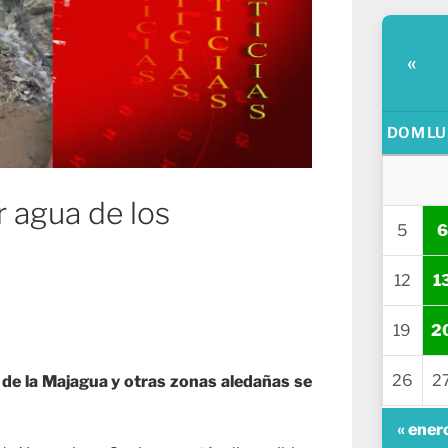
«
DOM
LU
 agua de los
5
6
12
1
19
2
26
2
s de la Majagua y otras zonas aledañas se
« ener