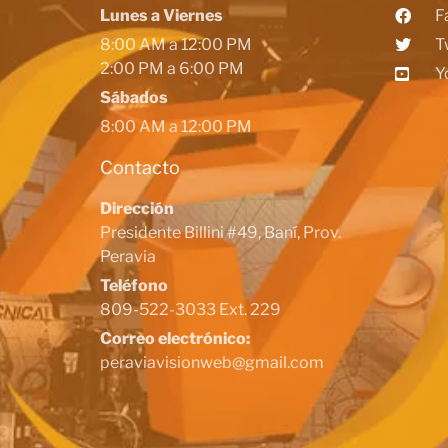
Lunes a Viernes
F
8:00 AM a 12:00 PM
T
2:00 PM a 6:00 PM
Y
Sábados
8:00 AM a 12:00 PM
Contacto
Dirección
Presidente Billini #49, Baní, Prov.
Peravia
Teléfono
809-522-3033 Ext. 229
Correo electrónico:
peraviavisionweb@gmail.com