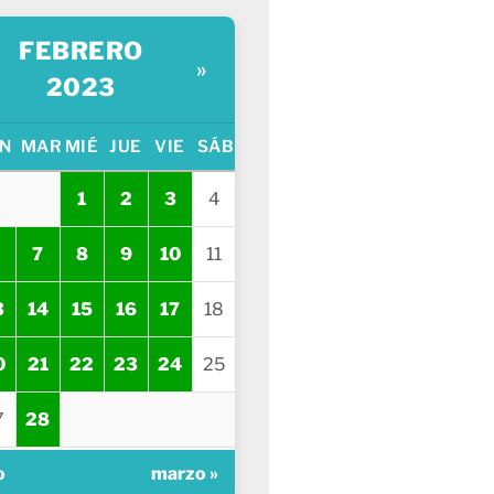
FEBRERO
»
2023
N
MAR
MIÉ
JUE
VIE
SÁB
1
2
3
4
7
8
9
10
11
3
14
15
16
17
18
0
21
22
23
24
25
7
28
o
marzo »