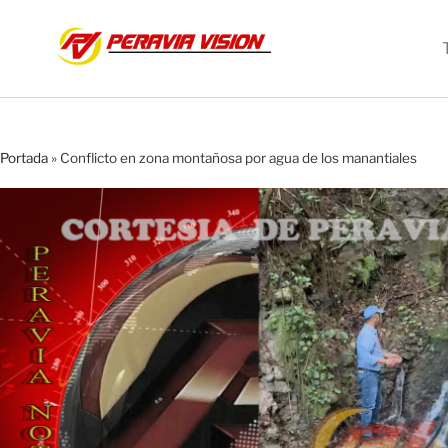
Portada
»
Conflicto en zona montañosa por agua de los manantiales