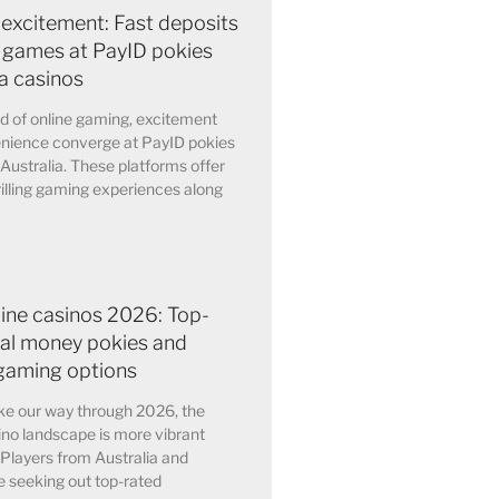
 excitement: Fast deposits
 games at PayID pokies
ia casinos
ld of online gaming, excitement
nience converge at PayID pokies
 Australia. These platforms offer
rilling gaming experiences along
line casinos 2026: Top-
eal money pokies and
gaming options
e our way through 2026, the
ino landscape is more vibrant
 Players from Australia and
 seeking out top-rated