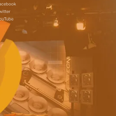
acebook
witter
ouTube