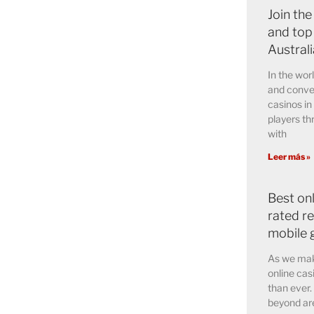
Join the
and top
Austral
In the wor
and conve
casinos in
players th
with
Leer más »
Best on
rated r
mobile 
As we mak
online cas
than ever.
beyond are