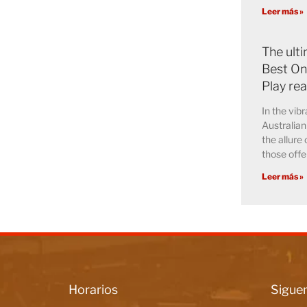
Leer más »
The ult
Best Onl
Play re
In the vib
Australian
the allure 
those offe
Leer más »
Horarios
Siguen