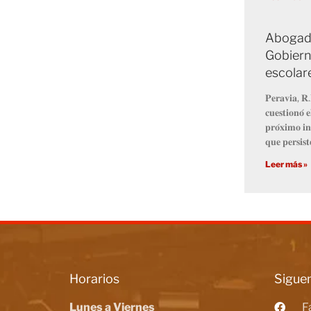
Abogado
Gobiern
escolar
𝐏𝐞𝐫𝐚𝐯𝐢𝐚, 𝐑.
𝐜𝐮𝐞𝐬𝐭𝐢𝐨𝐧𝐨́ 
𝐩𝐫𝐨́𝐱𝐢𝐦𝐨 𝐢𝐧
𝐪𝐮𝐞 𝐩𝐞𝐫𝐬𝐢𝐬𝐭
Leer más »
Horarios
Siguen
Lunes a Viernes
F