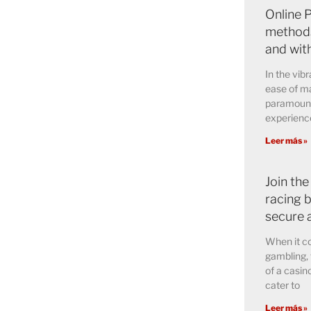
Online 
methods
and wit
In the vibr
ease of ma
paramount 
experience
Leer más »
Join the
racing b
secure 
When it co
gambling, 
of a casin
cater to
Leer más »