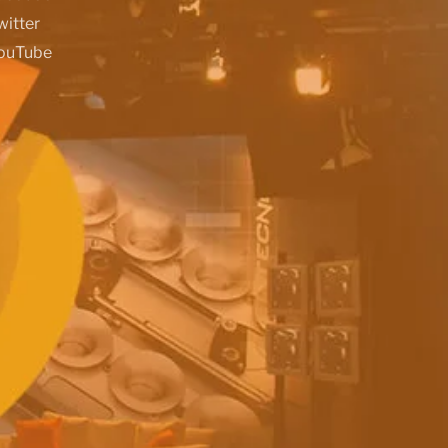
witter
ouTube