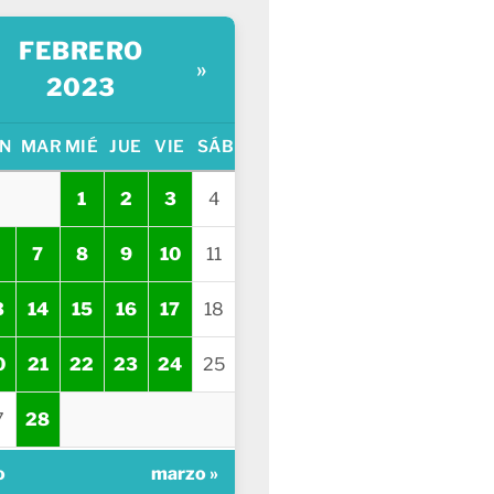
FEBRERO
»
2023
N
MAR
MIÉ
JUE
VIE
SÁB
1
2
3
4
7
8
9
10
11
3
14
15
16
17
18
0
21
22
23
24
25
7
28
o
marzo »