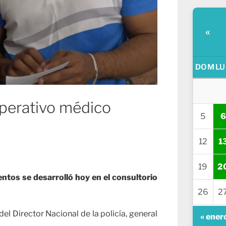
«
DOM
LU
 operativo médico
5
6
12
1
19
2
tos se desarrolló hoy en el consultorio
26
2
el Director Nacional de la policía, general
« ener