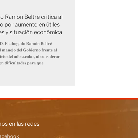
 Ramón Beltré critica al
o por aumento en útiles
es y situación económica
𝐃. 𝐄𝐥 𝐚𝐛𝐨𝐠𝐚𝐝𝐨 𝐑𝐚𝐦𝐨́𝐧 𝐁𝐞𝐥𝐭𝐫𝐞́
𝐞𝐥 𝐦𝐚𝐧𝐞𝐣𝐨 𝐝𝐞𝐥 𝐆𝐨𝐛𝐢𝐞𝐫𝐧𝐨 𝐟𝐫𝐞𝐧𝐭𝐞 𝐚𝐥
𝐜𝐢𝐨 𝐝𝐞𝐥 𝐚𝐧̃𝐨 𝐞𝐬𝐜𝐨𝐥𝐚𝐫, 𝐚𝐥 𝐜𝐨𝐧𝐬𝐢𝐝𝐞𝐫𝐚𝐫
𝐞𝐧 𝐝𝐢𝐟𝐢𝐜𝐮𝐥𝐭𝐚𝐝𝐞𝐬 𝐩𝐚𝐫𝐚 𝐪𝐮𝐞
os en las redes
acebook