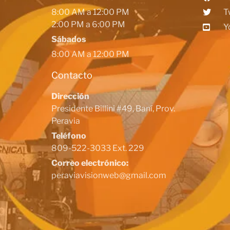
8:00 AM a 12:00 PM
T
2:00 PM a 6:00 PM
Y
Sábados
8:00 AM a 12:00 PM
Contacto
Dirección
Presidente Billini #49, Baní, Prov.
Peravia
Teléfono
809-522-3033 Ext. 229
Correo electrónico:
peraviavisionweb@gmail.com