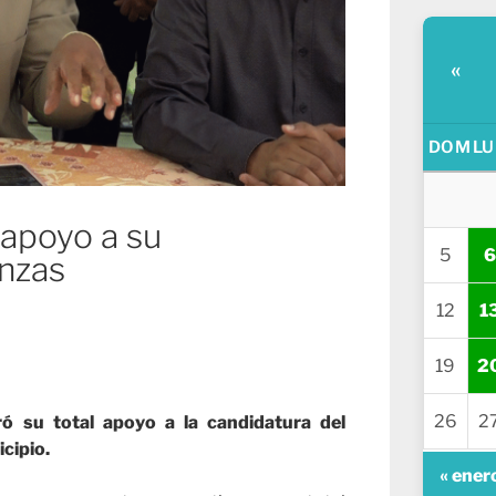
«
DOM
LU
apoyo a su
5
6
anzas
12
1
19
2
26
2
ró su total apoyo a la candidatura del
cipio.
« ener