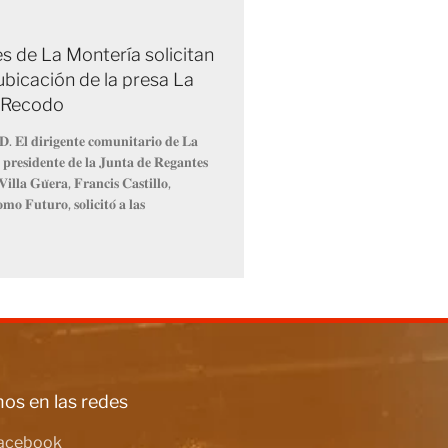
s de La Montería solicitan
ubicación de la presa La
 Recodo
𝐃. 𝐄𝐥 𝐝𝐢𝐫𝐢𝐠𝐞𝐧𝐭𝐞 𝐜𝐨𝐦𝐮𝐧𝐢𝐭𝐚𝐫𝐢𝐨 𝐝𝐞 𝐋𝐚
 𝐩𝐫𝐞𝐬𝐢𝐝𝐞𝐧𝐭𝐞 𝐝𝐞 𝐥𝐚 𝐉𝐮𝐧𝐭𝐚 𝐝𝐞 𝐑𝐞𝐠𝐚𝐧𝐭𝐞𝐬
𝐢𝐥𝐥𝐚 𝐆𝐮̈𝐞𝐫𝐚, 𝐅𝐫𝐚𝐧𝐜𝐢𝐬 𝐂𝐚𝐬𝐭𝐢𝐥𝐥𝐨,
𝐦𝐨 𝐅𝐮𝐭𝐮𝐫𝐨, 𝐬𝐨𝐥𝐢𝐜𝐢𝐭𝐨́ 𝐚 𝐥𝐚𝐬
os en las redes
acebook