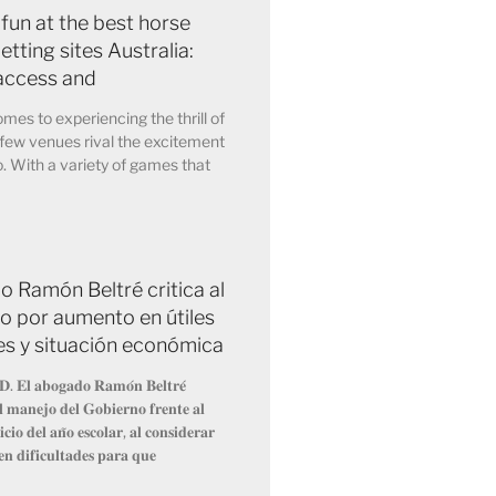
 fun at the best horse
etting sites Australia:
access and
mes to experiencing the thrill of
few venues rival the excitement
o. With a variety of games that
 Ramón Beltré critica al
o por aumento en útiles
es y situación económica
𝐃. 𝐄𝐥 𝐚𝐛𝐨𝐠𝐚𝐝𝐨 𝐑𝐚𝐦𝐨́𝐧 𝐁𝐞𝐥𝐭𝐫𝐞́
𝐞𝐥 𝐦𝐚𝐧𝐞𝐣𝐨 𝐝𝐞𝐥 𝐆𝐨𝐛𝐢𝐞𝐫𝐧𝐨 𝐟𝐫𝐞𝐧𝐭𝐞 𝐚𝐥
𝐜𝐢𝐨 𝐝𝐞𝐥 𝐚𝐧̃𝐨 𝐞𝐬𝐜𝐨𝐥𝐚𝐫, 𝐚𝐥 𝐜𝐨𝐧𝐬𝐢𝐝𝐞𝐫𝐚𝐫
𝐞𝐧 𝐝𝐢𝐟𝐢𝐜𝐮𝐥𝐭𝐚𝐝𝐞𝐬 𝐩𝐚𝐫𝐚 𝐪𝐮𝐞