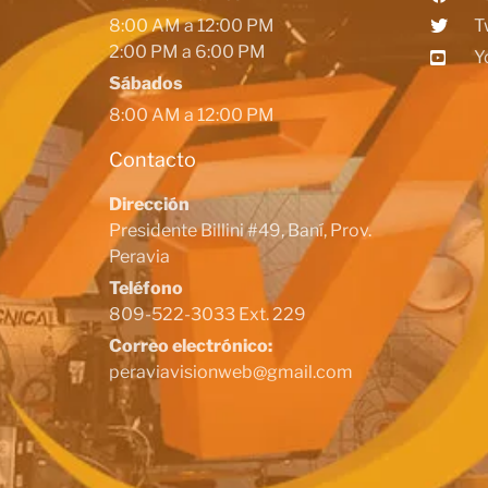
8:00 AM a 12:00 PM
T
2:00 PM a 6:00 PM
Y
Sábados
8:00 AM a 12:00 PM
Contacto
Dirección
Presidente Billini #49, Baní, Prov.
Peravia
Teléfono
809-522-3033 Ext. 229
Correo electrónico:
peraviavisionweb@gmail.com