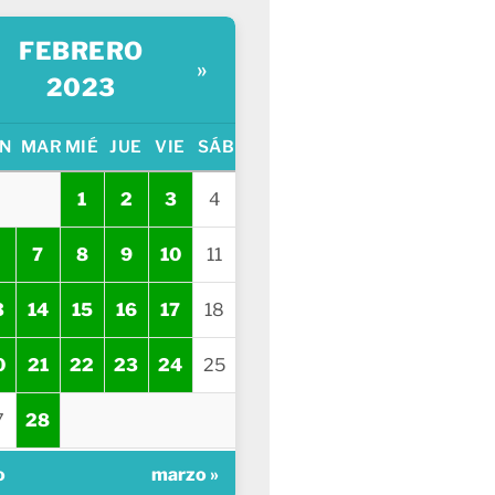
FEBRERO
»
2023
N
MAR
MIÉ
JUE
VIE
SÁB
1
2
3
4
7
8
9
10
11
3
14
15
16
17
18
0
21
22
23
24
25
7
28
o
marzo »