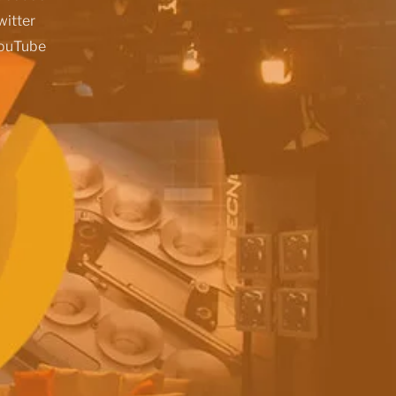
witter
ouTube