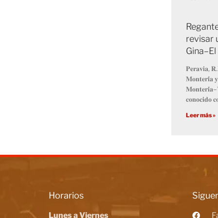
Regante
revisar 
Gina–El
𝐏𝐞𝐫𝐚𝐯𝐢𝐚, 𝐑.
𝐌𝐨𝐧𝐭𝐞𝐫𝐢́𝐚 𝐲
𝐌𝐨𝐧𝐭𝐞𝐫𝐢́𝐚–𝐕
𝐜𝐨𝐧𝐨𝐜𝐢𝐝𝐨 𝐜
Leer más »
Horarios
Siguen
Lunes a Viernes
F