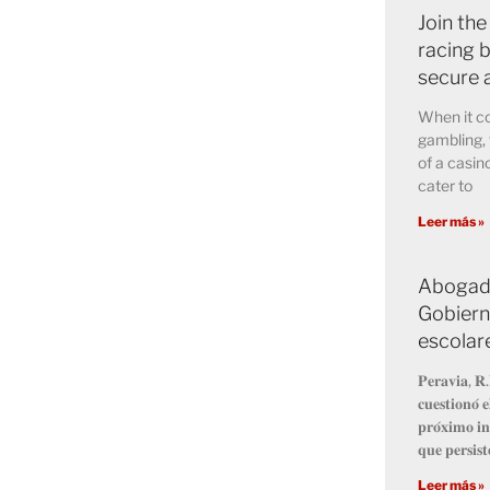
Join the
racing b
secure 
When it co
gambling, 
of a casin
cater to
Leer más »
Abogado
Gobiern
escolar
𝐏𝐞𝐫𝐚𝐯𝐢𝐚, 𝐑.
𝐜𝐮𝐞𝐬𝐭𝐢𝐨𝐧𝐨́ 
𝐩𝐫𝐨́𝐱𝐢𝐦𝐨 𝐢𝐧
𝐪𝐮𝐞 𝐩𝐞𝐫𝐬𝐢𝐬𝐭
Leer más »