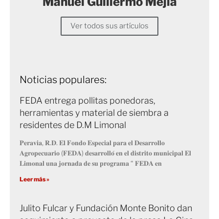
Manuel Guillermo Mejía
Ver todos sus artículos
Noticias populares:
FEDA entrega pollitas ponedoras,
herramientas y material de siembra a
residentes de D.M Limonal
𝐏𝐞𝐫𝐚𝐯𝐢𝐚, 𝐑.𝐃. 𝐄𝐥 𝐅𝐨𝐧𝐝𝐨 𝐄𝐬𝐩𝐞𝐜𝐢𝐚𝐥 𝐩𝐚𝐫𝐚 𝐞𝐥 𝐃𝐞𝐬𝐚𝐫𝐫𝐨𝐥𝐥𝐨
𝐀𝐠𝐫𝐨𝐩𝐞𝐜𝐮𝐚𝐫𝐢𝐨 (𝐅𝐄𝐃𝐀) 𝐝𝐞𝐬𝐚𝐫𝐫𝐨𝐥𝐥𝐨́ 𝐞𝐧 𝐞𝐥 𝐝𝐢𝐬𝐭𝐫𝐢𝐭𝐨 𝐦𝐮𝐧𝐢𝐜𝐢𝐩𝐚𝐥 𝐄𝐥
𝐋𝐢𝐦𝐨𝐧𝐚𝐥 𝐮𝐧𝐚 𝐣𝐨𝐫𝐧𝐚𝐝𝐚 𝐝𝐞 𝐬𝐮 𝐩𝐫𝐨𝐠𝐫𝐚𝐦𝐚 “ 𝐅𝐄𝐃𝐀 𝐞𝐧
Leer más »
Julito Fulcar y Fundación Monte Bonito dan