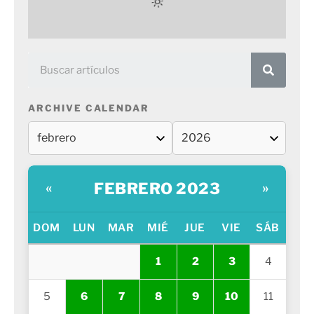
ARCHIVE CALENDAR
FEBRERO 2023
«
»
DOM
LUN
MAR
MIÉ
JUE
VIE
SÁB
1
2
3
4
5
6
7
8
9
10
11