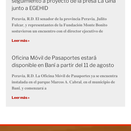
seguimiento a proyecto de la presa La Gina
junto a EGEHID
𝐏𝐞𝐫𝐚𝐯𝐢𝐚, 𝐑.𝐃. 𝐄𝐥 𝐬𝐞𝐧𝐚𝐝𝐨𝐫 𝐝𝐞 𝐥𝐚 𝐩𝐫𝐨𝐯𝐢𝐧𝐜𝐢𝐚 𝐏𝐞𝐫𝐚𝐯𝐢𝐚, 𝐉𝐮𝐥𝐢𝐭𝐨
𝐅𝐮𝐥𝐜𝐚𝐫, 𝐲 𝐫𝐞𝐩𝐫𝐞𝐬𝐞𝐧𝐭𝐚𝐧𝐭𝐞𝐬 𝐝𝐞 𝐥𝐚 𝐅𝐮𝐧𝐝𝐚𝐜𝐢𝐨́𝐧 𝐌𝐨𝐧𝐭𝐞 𝐁𝐨𝐧𝐢𝐭𝐨
𝐬𝐨𝐬𝐭𝐮𝐯𝐢𝐞𝐫𝐨𝐧 𝐮𝐧 𝐞𝐧𝐜𝐮𝐞𝐧𝐭𝐫𝐨 𝐜𝐨𝐧 𝐞𝐥 𝐝𝐢𝐫𝐞𝐜𝐭𝐨𝐫 𝐞𝐣𝐞𝐜𝐮𝐭𝐢𝐯𝐨 𝐝𝐞
Leer más »
Oficina Móvil de Pasaportes estará
disponible en Baní a partir del 11 de agosto
𝐏𝐞𝐫𝐚𝐯𝐢𝐚, 𝐑.𝐃. 𝐋𝐚 𝐎𝐟𝐢𝐜𝐢𝐧𝐚 𝐌𝐨́𝐯𝐢𝐥 𝐝𝐞 𝐏𝐚𝐬𝐚𝐩𝐨𝐫𝐭𝐞𝐬 𝐲𝐚 𝐬𝐞 𝐞𝐧𝐜𝐮𝐞𝐧𝐭𝐫𝐚
𝐢𝐧𝐬𝐭𝐚𝐥𝐚𝐝𝐚 𝐞𝐧 𝐞𝐥 𝐩𝐚𝐫𝐪𝐮𝐞 𝐌𝐚𝐫𝐜𝐨𝐬 𝐀. 𝐂𝐚𝐛𝐫𝐚𝐥, 𝐞𝐧 𝐞𝐥 𝐦𝐮𝐧𝐢𝐜𝐢𝐩𝐢𝐨 𝐝𝐞
𝐁𝐚𝐧𝐢́, 𝐲 𝐜𝐨𝐦𝐞𝐧𝐳𝐚𝐫𝐚́ 𝐚
Leer más »