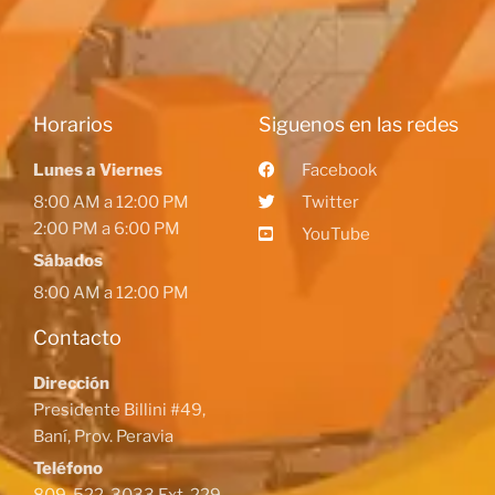
Horarios
Siguenos en las redes
Lunes a Viernes
Facebook
8:00 AM a 12:00 PM
Twitter
2:00 PM a 6:00 PM
YouTube
Sábados
8:00 AM a 12:00 PM
Contacto
Dirección
Presidente Billini #49,
Baní, Prov. Peravia
Teléfono
809-522-3033 Ext. 229