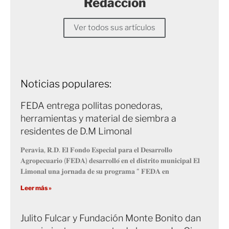
Redacción
Ver todos sus artículos
Noticias populares:
FEDA entrega pollitas ponedoras,
herramientas y material de siembra a
residentes de D.M Limonal
𝐏𝐞𝐫𝐚𝐯𝐢𝐚, 𝐑.𝐃. 𝐄𝐥 𝐅𝐨𝐧𝐝𝐨 𝐄𝐬𝐩𝐞𝐜𝐢𝐚𝐥 𝐩𝐚𝐫𝐚 𝐞𝐥 𝐃𝐞𝐬𝐚𝐫𝐫𝐨𝐥𝐥𝐨
𝐀𝐠𝐫𝐨𝐩𝐞𝐜𝐮𝐚𝐫𝐢𝐨 (𝐅𝐄𝐃𝐀) 𝐝𝐞𝐬𝐚𝐫𝐫𝐨𝐥𝐥𝐨́ 𝐞𝐧 𝐞𝐥 𝐝𝐢𝐬𝐭𝐫𝐢𝐭𝐨 𝐦𝐮𝐧𝐢𝐜𝐢𝐩𝐚𝐥 𝐄𝐥
𝐋𝐢𝐦𝐨𝐧𝐚𝐥 𝐮𝐧𝐚 𝐣𝐨𝐫𝐧𝐚𝐝𝐚 𝐝𝐞 𝐬𝐮 𝐩𝐫𝐨𝐠𝐫𝐚𝐦𝐚 “ 𝐅𝐄𝐃𝐀 𝐞𝐧
Leer más »
Julito Fulcar y Fundación Monte Bonito dan