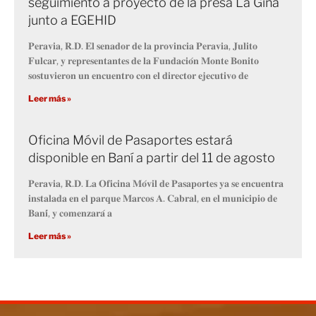
seguimiento a proyecto de la presa La Gina
junto a EGEHID
𝐏𝐞𝐫𝐚𝐯𝐢𝐚, 𝐑.𝐃. 𝐄𝐥 𝐬𝐞𝐧𝐚𝐝𝐨𝐫 𝐝𝐞 𝐥𝐚 𝐩𝐫𝐨𝐯𝐢𝐧𝐜𝐢𝐚 𝐏𝐞𝐫𝐚𝐯𝐢𝐚, 𝐉𝐮𝐥𝐢𝐭𝐨
𝐅𝐮𝐥𝐜𝐚𝐫, 𝐲 𝐫𝐞𝐩𝐫𝐞𝐬𝐞𝐧𝐭𝐚𝐧𝐭𝐞𝐬 𝐝𝐞 𝐥𝐚 𝐅𝐮𝐧𝐝𝐚𝐜𝐢𝐨́𝐧 𝐌𝐨𝐧𝐭𝐞 𝐁𝐨𝐧𝐢𝐭𝐨
𝐬𝐨𝐬𝐭𝐮𝐯𝐢𝐞𝐫𝐨𝐧 𝐮𝐧 𝐞𝐧𝐜𝐮𝐞𝐧𝐭𝐫𝐨 𝐜𝐨𝐧 𝐞𝐥 𝐝𝐢𝐫𝐞𝐜𝐭𝐨𝐫 𝐞𝐣𝐞𝐜𝐮𝐭𝐢𝐯𝐨 𝐝𝐞
Leer más »
Oficina Móvil de Pasaportes estará
disponible en Baní a partir del 11 de agosto
𝐏𝐞𝐫𝐚𝐯𝐢𝐚, 𝐑.𝐃. 𝐋𝐚 𝐎𝐟𝐢𝐜𝐢𝐧𝐚 𝐌𝐨́𝐯𝐢𝐥 𝐝𝐞 𝐏𝐚𝐬𝐚𝐩𝐨𝐫𝐭𝐞𝐬 𝐲𝐚 𝐬𝐞 𝐞𝐧𝐜𝐮𝐞𝐧𝐭𝐫𝐚
𝐢𝐧𝐬𝐭𝐚𝐥𝐚𝐝𝐚 𝐞𝐧 𝐞𝐥 𝐩𝐚𝐫𝐪𝐮𝐞 𝐌𝐚𝐫𝐜𝐨𝐬 𝐀. 𝐂𝐚𝐛𝐫𝐚𝐥, 𝐞𝐧 𝐞𝐥 𝐦𝐮𝐧𝐢𝐜𝐢𝐩𝐢𝐨 𝐝𝐞
𝐁𝐚𝐧𝐢́, 𝐲 𝐜𝐨𝐦𝐞𝐧𝐳𝐚𝐫𝐚́ 𝐚
Leer más »