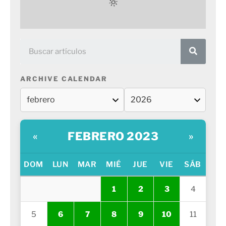
ARCHIVE CALENDAR
FEBRERO 2023
«
»
DOM
LUN
MAR
MIÉ
JUE
VIE
SÁB
1
2
3
4
5
6
7
8
9
10
11