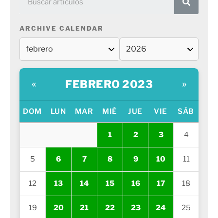
ARCHIVE CALENDAR
FEBRERO 2023
«
»
DOM
LUN
MAR
MIÉ
JUE
VIE
SÁB
1
2
3
4
5
6
7
8
9
10
11
12
13
14
15
16
17
18
19
20
21
22
23
24
25