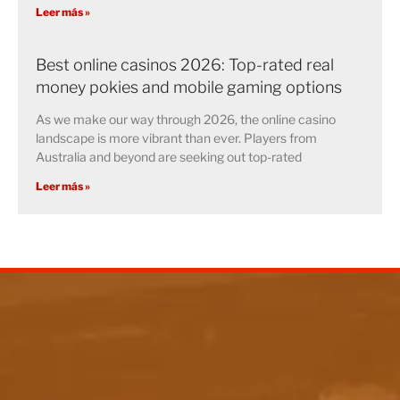
Leer más »
Best online casinos 2026: Top-rated real
money pokies and mobile gaming options
As we make our way through 2026, the online casino
landscape is more vibrant than ever. Players from
Australia and beyond are seeking out top-rated
Leer más »