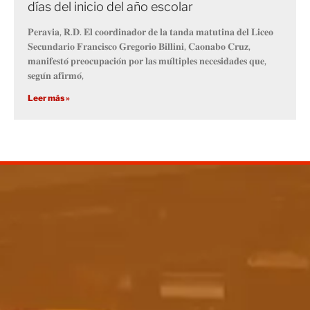
días del inicio del año escolar
𝐏𝐞𝐫𝐚𝐯𝐢𝐚, 𝐑.𝐃. 𝐄𝐥 𝐜𝐨𝐨𝐫𝐝𝐢𝐧𝐚𝐝𝐨𝐫 𝐝𝐞 𝐥𝐚 𝐭𝐚𝐧𝐝𝐚 𝐦𝐚𝐭𝐮𝐭𝐢𝐧𝐚 𝐝𝐞𝐥 𝐋𝐢𝐜𝐞𝐨
𝐒𝐞𝐜𝐮𝐧𝐝𝐚𝐫𝐢𝐨 𝐅𝐫𝐚𝐧𝐜𝐢𝐬𝐜𝐨 𝐆𝐫𝐞𝐠𝐨𝐫𝐢𝐨 𝐁𝐢𝐥𝐥𝐢𝐧𝐢, 𝐂𝐚𝐨𝐧𝐚𝐛𝐨 𝐂𝐫𝐮𝐳,
𝐦𝐚𝐧𝐢𝐟𝐞𝐬𝐭𝐨́ 𝐩𝐫𝐞𝐨𝐜𝐮𝐩𝐚𝐜𝐢𝐨́𝐧 𝐩𝐨𝐫 𝐥𝐚𝐬 𝐦𝐮́𝐥𝐭𝐢𝐩𝐥𝐞𝐬 𝐧𝐞𝐜𝐞𝐬𝐢𝐝𝐚𝐝𝐞𝐬 𝐪𝐮𝐞,
𝐬𝐞𝐠𝐮́𝐧 𝐚𝐟𝐢𝐫𝐦𝐨́,
Leer más »