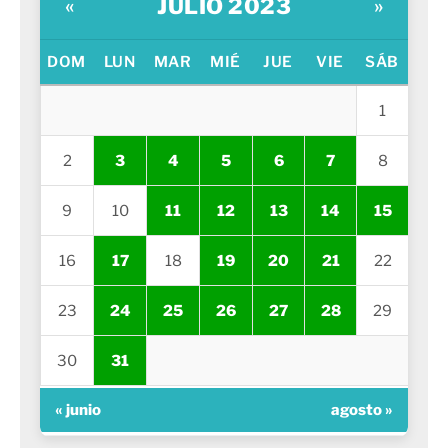
JULIO 2023
«
»
DOM
LUN
MAR
MIÉ
JUE
VIE
SÁB
1
2
3
4
5
6
7
8
9
10
11
12
13
14
15
16
17
18
19
20
21
22
23
24
25
26
27
28
29
30
31
« junio
agosto »