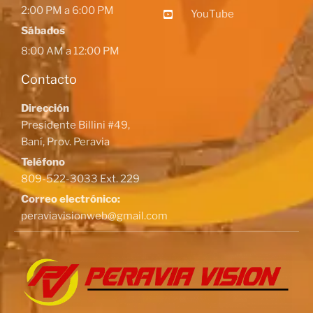
2:00 PM a 6:00 PM
YouTube
Sábados
8:00 AM a 12:00 PM
Contacto
Dirección
Presidente Billini #49,
Baní, Prov. Peravia
Teléfono
809-522-3033 Ext. 229
Correo electrónico:
peraviavisionweb@gmail.com