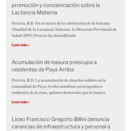
promoción y concienciación sobre la
Lactancia Materna
𝐏𝐞𝐫𝐚𝐯𝐢𝐚, 𝐑.𝐃. 𝐄𝐧 𝐞𝐥 𝐦𝐚𝐫𝐜𝐨 𝐝𝐞 𝐥𝐚 𝐜𝐞𝐥𝐞𝐛𝐫𝐚𝐜𝐢𝐨́𝐧 𝐝𝐞 𝐥𝐚 𝐒𝐞𝐦𝐚𝐧𝐚
𝐌𝐮𝐧𝐝𝐢𝐚𝐥 𝐝𝐞 𝐥𝐚 𝐋𝐚𝐜𝐭𝐚𝐧𝐜𝐢𝐚 𝐌𝐚𝐭𝐞𝐫𝐧𝐚, 𝐥𝐚 𝐃𝐢𝐫𝐞𝐜𝐜𝐢𝐨́𝐧 𝐏𝐫𝐨𝐯𝐢𝐧𝐜𝐢𝐚𝐥 𝐝𝐞
𝐒𝐚𝐥𝐮𝐝 (𝐃𝐏𝐒) 𝐏𝐞𝐫𝐚𝐯𝐢𝐚 𝐡𝐚 𝐢𝐧𝐭𝐞𝐧𝐬𝐢𝐟𝐢𝐜𝐚𝐝𝐨
Leer más »
Acumulación de basura preocupa a
residentes de Paya Arriba
𝐏𝐞𝐫𝐚𝐯𝐢𝐚, 𝐑.𝐃. 𝐋𝐚 𝐚𝐜𝐮𝐦𝐮𝐥𝐚𝐜𝐢𝐨́𝐧 𝐝𝐞 𝐝𝐞𝐬𝐞𝐜𝐡𝐨𝐬 𝐬𝐨́𝐥𝐢𝐝𝐨𝐬 𝐞𝐧 𝐥𝐚
𝐜𝐨𝐦𝐮𝐧𝐢𝐝𝐚𝐝 𝐝𝐞 𝐏𝐚𝐲𝐚 𝐀𝐫𝐫𝐢𝐛𝐚 𝐦𝐚𝐧𝐭𝐢𝐞𝐧𝐞 𝐩𝐫𝐞𝐨𝐜𝐮𝐩𝐚𝐝𝐨𝐬 𝐚
𝐫𝐞𝐬𝐢𝐝𝐞𝐧𝐭𝐞𝐬 𝐝𝐞 𝐥𝐚 𝐳𝐨𝐧𝐚, 𝐪𝐮𝐢𝐞𝐧𝐞𝐬 𝐝𝐞𝐧𝐮𝐧𝐜𝐢𝐚𝐧 𝐪𝐮𝐞 𝐥𝐚 𝐛𝐚𝐬𝐮𝐫𝐚
Leer más »
Liceo Francisco Gregorio Billini denuncia
carencias de infraestructura y personal a