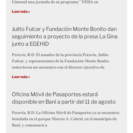
𝐋𝐢𝐦𝐨𝐧𝐚𝐥 𝐮𝐧𝐚 𝐣𝐨𝐫𝐧𝐚𝐝𝐚 𝐝𝐞 𝐬𝐮 𝐩𝐫𝐨𝐠𝐫𝐚𝐦𝐚 “ 𝐅𝐄𝐃𝐀 𝐞𝐧
Leer más »
Julito Fulcar y Fundación Monte Bonito dan
seguimiento a proyecto de la presa La Gina
junto a EGEHID
𝐏𝐞𝐫𝐚𝐯𝐢𝐚, 𝐑.𝐃. 𝐄𝐥 𝐬𝐞𝐧𝐚𝐝𝐨𝐫 𝐝𝐞 𝐥𝐚 𝐩𝐫𝐨𝐯𝐢𝐧𝐜𝐢𝐚 𝐏𝐞𝐫𝐚𝐯𝐢𝐚, 𝐉𝐮𝐥𝐢𝐭𝐨
𝐅𝐮𝐥𝐜𝐚𝐫, 𝐲 𝐫𝐞𝐩𝐫𝐞𝐬𝐞𝐧𝐭𝐚𝐧𝐭𝐞𝐬 𝐝𝐞 𝐥𝐚 𝐅𝐮𝐧𝐝𝐚𝐜𝐢𝐨́𝐧 𝐌𝐨𝐧𝐭𝐞 𝐁𝐨𝐧𝐢𝐭𝐨
𝐬𝐨𝐬𝐭𝐮𝐯𝐢𝐞𝐫𝐨𝐧 𝐮𝐧 𝐞𝐧𝐜𝐮𝐞𝐧𝐭𝐫𝐨 𝐜𝐨𝐧 𝐞𝐥 𝐝𝐢𝐫𝐞𝐜𝐭𝐨𝐫 𝐞𝐣𝐞𝐜𝐮𝐭𝐢𝐯𝐨 𝐝𝐞
Leer más »
Oficina Móvil de Pasaportes estará
disponible en Baní a partir del 11 de agosto
𝐏𝐞𝐫𝐚𝐯𝐢𝐚, 𝐑.𝐃. 𝐋𝐚 𝐎𝐟𝐢𝐜𝐢𝐧𝐚 𝐌𝐨́𝐯𝐢𝐥 𝐝𝐞 𝐏𝐚𝐬𝐚𝐩𝐨𝐫𝐭𝐞𝐬 𝐲𝐚 𝐬𝐞 𝐞𝐧𝐜𝐮𝐞𝐧𝐭𝐫𝐚
𝐢𝐧𝐬𝐭𝐚𝐥𝐚𝐝𝐚 𝐞𝐧 𝐞𝐥 𝐩𝐚𝐫𝐪𝐮𝐞 𝐌𝐚𝐫𝐜𝐨𝐬 𝐀. 𝐂𝐚𝐛𝐫𝐚𝐥, 𝐞𝐧 𝐞𝐥 𝐦𝐮𝐧𝐢𝐜𝐢𝐩𝐢𝐨 𝐝𝐞
𝐁𝐚𝐧𝐢́, 𝐲 𝐜𝐨𝐦𝐞𝐧𝐳𝐚𝐫𝐚́ 𝐚