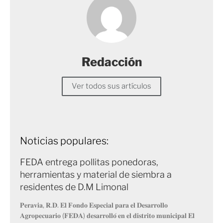
Redacción
Ver todos sus artículos
Noticias populares:
FEDA entrega pollitas ponedoras,
herramientas y material de siembra a
residentes de D.M Limonal
𝐏𝐞𝐫𝐚𝐯𝐢𝐚, 𝐑.𝐃. 𝐄𝐥 𝐅𝐨𝐧𝐝𝐨 𝐄𝐬𝐩𝐞𝐜𝐢𝐚𝐥 𝐩𝐚𝐫𝐚 𝐞𝐥 𝐃𝐞𝐬𝐚𝐫𝐫𝐨𝐥𝐥𝐨
𝐀𝐠𝐫𝐨𝐩𝐞𝐜𝐮𝐚𝐫𝐢𝐨 (𝐅𝐄𝐃𝐀) 𝐝𝐞𝐬𝐚𝐫𝐫𝐨𝐥𝐥𝐨́ 𝐞𝐧 𝐞𝐥 𝐝𝐢𝐬𝐭𝐫𝐢𝐭𝐨 𝐦𝐮𝐧𝐢𝐜𝐢𝐩𝐚𝐥 𝐄𝐥