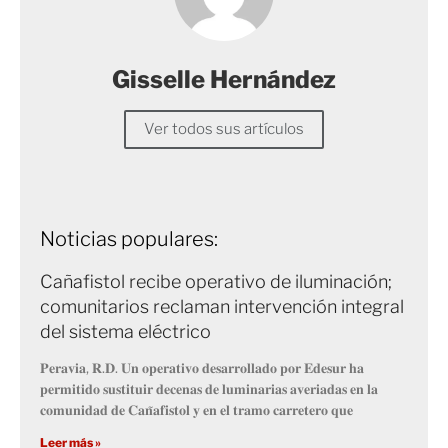
Gisselle Hernández
Ver todos sus artículos
Noticias populares:
Cañafistol recibe operativo de iluminación;
comunitarios reclaman intervención integral
del sistema eléctrico
𝐏𝐞𝐫𝐚𝐯𝐢𝐚, 𝐑.𝐃. 𝐔𝐧 𝐨𝐩𝐞𝐫𝐚𝐭𝐢𝐯𝐨 𝐝𝐞𝐬𝐚𝐫𝐫𝐨𝐥𝐥𝐚𝐝𝐨 𝐩𝐨𝐫 𝐄𝐝𝐞𝐬𝐮𝐫 𝐡𝐚
𝐩𝐞𝐫𝐦𝐢𝐭𝐢𝐝𝐨 𝐬𝐮𝐬𝐭𝐢𝐭𝐮𝐢𝐫 𝐝𝐞𝐜𝐞𝐧𝐚𝐬 𝐝𝐞 𝐥𝐮𝐦𝐢𝐧𝐚𝐫𝐢𝐚𝐬 𝐚𝐯𝐞𝐫𝐢𝐚𝐝𝐚𝐬 𝐞𝐧 𝐥𝐚
𝐜𝐨𝐦𝐮𝐧𝐢𝐝𝐚𝐝 𝐝𝐞 𝐂𝐚𝐧̃𝐚𝐟𝐢𝐬𝐭𝐨𝐥 𝐲 𝐞𝐧 𝐞𝐥 𝐭𝐫𝐚𝐦𝐨 𝐜𝐚𝐫𝐫𝐞𝐭𝐞𝐫𝐨 𝐪𝐮𝐞
Leer más »