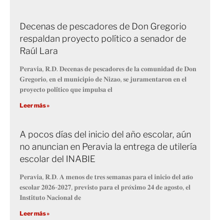
Decenas de pescadores de Don Gregorio
respaldan proyecto político a senador de
Raúl Lara
𝐏𝐞𝐫𝐚𝐯𝐢𝐚, 𝐑.𝐃. 𝐃𝐞𝐜𝐞𝐧𝐚𝐬 𝐝𝐞 𝐩𝐞𝐬𝐜𝐚𝐝𝐨𝐫𝐞𝐬 𝐝𝐞 𝐥𝐚 𝐜𝐨𝐦𝐮𝐧𝐢𝐝𝐚𝐝 𝐝𝐞 𝐃𝐨𝐧
𝐆𝐫𝐞𝐠𝐨𝐫𝐢𝐨, 𝐞𝐧 𝐞𝐥 𝐦𝐮𝐧𝐢𝐜𝐢𝐩𝐢𝐨 𝐝𝐞 𝐍𝐢𝐳𝐚𝐨, 𝐬𝐞 𝐣𝐮𝐫𝐚𝐦𝐞𝐧𝐭𝐚𝐫𝐨𝐧 𝐞𝐧 𝐞𝐥
𝐩𝐫𝐨𝐲𝐞𝐜𝐭𝐨 𝐩𝐨𝐥𝐢́𝐭𝐢𝐜𝐨 𝐪𝐮𝐞 𝐢𝐦𝐩𝐮𝐥𝐬𝐚 𝐞𝐥
Leer más »
A pocos días del inicio del año escolar, aún
no anuncian en Peravia la entrega de utilería
escolar del INABIE
𝐏𝐞𝐫𝐚𝐯𝐢𝐚, 𝐑.𝐃. 𝐀 𝐦𝐞𝐧𝐨𝐬 𝐝𝐞 𝐭𝐫𝐞𝐬 𝐬𝐞𝐦𝐚𝐧𝐚𝐬 𝐩𝐚𝐫𝐚 𝐞𝐥 𝐢𝐧𝐢𝐜𝐢𝐨 𝐝𝐞𝐥 𝐚𝐧̃𝐨
𝐞𝐬𝐜𝐨𝐥𝐚𝐫 𝟐𝟎𝟐𝟔-𝟐𝟎𝟐𝟕, 𝐩𝐫𝐞𝐯𝐢𝐬𝐭𝐨 𝐩𝐚𝐫𝐚 𝐞𝐥 𝐩𝐫𝐨́𝐱𝐢𝐦𝐨 𝟐𝟒 𝐝𝐞 𝐚𝐠𝐨𝐬𝐭𝐨, 𝐞𝐥
𝐈𝐧𝐬𝐭𝐢𝐭𝐮𝐭𝐨 𝐍𝐚𝐜𝐢𝐨𝐧𝐚𝐥 𝐝𝐞
Leer más »