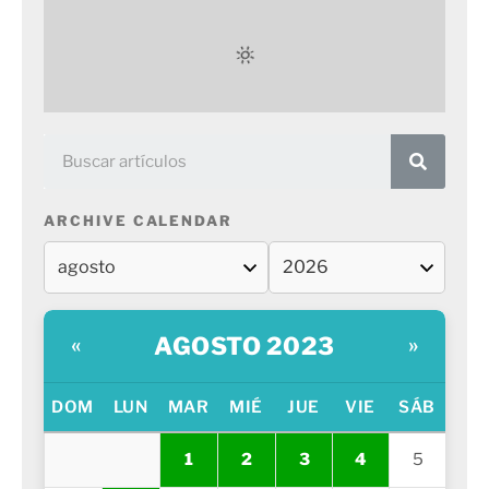
ARCHIVE CALENDAR
AGOSTO 2023
«
»
DOM
LUN
MAR
MIÉ
JUE
VIE
SÁB
1
2
3
4
5