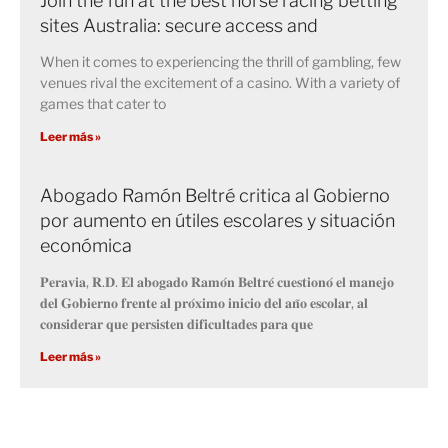
Join the fun at the best horse racing betting
sites Australia: secure access and
When it comes to experiencing the thrill of gambling, few
venues rival the excitement of a casino. With a variety of
games that cater to
Leer más »
Abogado Ramón Beltré critica al Gobierno
por aumento en útiles escolares y situación
económica
𝐏𝐞𝐫𝐚𝐯𝐢𝐚, 𝐑.𝐃. 𝐄𝐥 𝐚𝐛𝐨𝐠𝐚𝐝𝐨 𝐑𝐚𝐦𝐨́𝐧 𝐁𝐞𝐥𝐭𝐫𝐞́ 𝐜𝐮𝐞𝐬𝐭𝐢𝐨𝐧𝐨́ 𝐞𝐥 𝐦𝐚𝐧𝐞𝐣𝐨
𝐝𝐞𝐥 𝐆𝐨𝐛𝐢𝐞𝐫𝐧𝐨 𝐟𝐫𝐞𝐧𝐭𝐞 𝐚𝐥 𝐩𝐫𝐨́𝐱𝐢𝐦𝐨 𝐢𝐧𝐢𝐜𝐢𝐨 𝐝𝐞𝐥 𝐚𝐧̃𝐨 𝐞𝐬𝐜𝐨𝐥𝐚𝐫, 𝐚𝐥
𝐜𝐨𝐧𝐬𝐢𝐝𝐞𝐫𝐚𝐫 𝐪𝐮𝐞 𝐩𝐞𝐫𝐬𝐢𝐬𝐭𝐞𝐧 𝐝𝐢𝐟𝐢𝐜𝐮𝐥𝐭𝐚𝐝𝐞𝐬 𝐩𝐚𝐫𝐚 𝐪𝐮𝐞
Leer más »