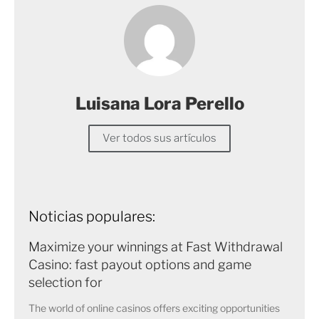
Luisana Lora Perello
Ver todos sus artículos
Noticias populares:
Maximize your winnings at Fast Withdrawal
Casino: fast payout options and game
selection for
The world of online casinos offers exciting opportunities