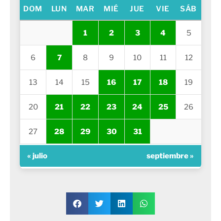
DOM
LUN
MAR
MIÉ
JUE
VIE
SÁB
1
2
3
4
5
6
7
8
9
10
11
12
13
14
15
16
17
18
19
20
21
22
23
24
25
26
27
28
29
30
31
« julio
septiembre »