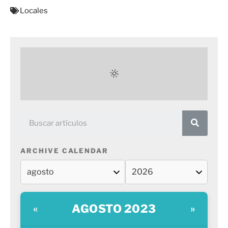
Locales
ARCHIVE CALENDAR
AGOSTO 2023
«
»