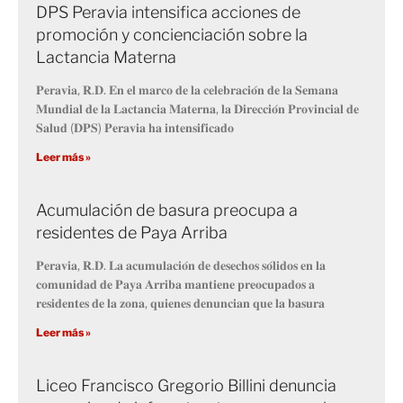
DPS Peravia intensifica acciones de
promoción y concienciación sobre la
Lactancia Materna
𝐏𝐞𝐫𝐚𝐯𝐢𝐚, 𝐑.𝐃. 𝐄𝐧 𝐞𝐥 𝐦𝐚𝐫𝐜𝐨 𝐝𝐞 𝐥𝐚 𝐜𝐞𝐥𝐞𝐛𝐫𝐚𝐜𝐢𝐨́𝐧 𝐝𝐞 𝐥𝐚 𝐒𝐞𝐦𝐚𝐧𝐚
𝐌𝐮𝐧𝐝𝐢𝐚𝐥 𝐝𝐞 𝐥𝐚 𝐋𝐚𝐜𝐭𝐚𝐧𝐜𝐢𝐚 𝐌𝐚𝐭𝐞𝐫𝐧𝐚, 𝐥𝐚 𝐃𝐢𝐫𝐞𝐜𝐜𝐢𝐨́𝐧 𝐏𝐫𝐨𝐯𝐢𝐧𝐜𝐢𝐚𝐥 𝐝𝐞
𝐒𝐚𝐥𝐮𝐝 (𝐃𝐏𝐒) 𝐏𝐞𝐫𝐚𝐯𝐢𝐚 𝐡𝐚 𝐢𝐧𝐭𝐞𝐧𝐬𝐢𝐟𝐢𝐜𝐚𝐝𝐨
Leer más »
Acumulación de basura preocupa a
residentes de Paya Arriba
𝐏𝐞𝐫𝐚𝐯𝐢𝐚, 𝐑.𝐃. 𝐋𝐚 𝐚𝐜𝐮𝐦𝐮𝐥𝐚𝐜𝐢𝐨́𝐧 𝐝𝐞 𝐝𝐞𝐬𝐞𝐜𝐡𝐨𝐬 𝐬𝐨́𝐥𝐢𝐝𝐨𝐬 𝐞𝐧 𝐥𝐚
𝐜𝐨𝐦𝐮𝐧𝐢𝐝𝐚𝐝 𝐝𝐞 𝐏𝐚𝐲𝐚 𝐀𝐫𝐫𝐢𝐛𝐚 𝐦𝐚𝐧𝐭𝐢𝐞𝐧𝐞 𝐩𝐫𝐞𝐨𝐜𝐮𝐩𝐚𝐝𝐨𝐬 𝐚
𝐫𝐞𝐬𝐢𝐝𝐞𝐧𝐭𝐞𝐬 𝐝𝐞 𝐥𝐚 𝐳𝐨𝐧𝐚, 𝐪𝐮𝐢𝐞𝐧𝐞𝐬 𝐝𝐞𝐧𝐮𝐧𝐜𝐢𝐚𝐧 𝐪𝐮𝐞 𝐥𝐚 𝐛𝐚𝐬𝐮𝐫𝐚
Leer más »
Liceo Francisco Gregorio Billini denuncia