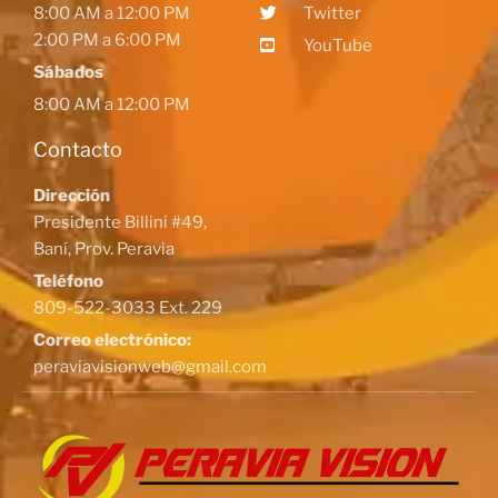
8:00 AM a 12:00 PM
Twitter
2:00 PM a 6:00 PM
YouTube
Sábados
8:00 AM a 12:00 PM
Contacto
Dirección
Presidente Billini #49,
Baní, Prov. Peravia
Teléfono
809-522-3033 Ext. 229
Correo electrónico:
peraviavisionweb@gmail.com