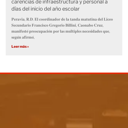
carencias de infraestructura y personal a
días del inicio del año escolar
𝐏𝐞𝐫𝐚𝐯𝐢𝐚, 𝐑.𝐃. 𝐄𝐥 𝐜𝐨𝐨𝐫𝐝𝐢𝐧𝐚𝐝𝐨𝐫 𝐝𝐞 𝐥𝐚 𝐭𝐚𝐧𝐝𝐚 𝐦𝐚𝐭𝐮𝐭𝐢𝐧𝐚 𝐝𝐞𝐥 𝐋𝐢𝐜𝐞𝐨
𝐒𝐞𝐜𝐮𝐧𝐝𝐚𝐫𝐢𝐨 𝐅𝐫𝐚𝐧𝐜𝐢𝐬𝐜𝐨 𝐆𝐫𝐞𝐠𝐨𝐫𝐢𝐨 𝐁𝐢𝐥𝐥𝐢𝐧𝐢, 𝐂𝐚𝐨𝐧𝐚𝐛𝐨 𝐂𝐫𝐮𝐳,
𝐦𝐚𝐧𝐢𝐟𝐞𝐬𝐭𝐨́ 𝐩𝐫𝐞𝐨𝐜𝐮𝐩𝐚𝐜𝐢𝐨́𝐧 𝐩𝐨𝐫 𝐥𝐚𝐬 𝐦𝐮́𝐥𝐭𝐢𝐩𝐥𝐞𝐬 𝐧𝐞𝐜𝐞𝐬𝐢𝐝𝐚𝐝𝐞𝐬 𝐪𝐮𝐞,
𝐬𝐞𝐠𝐮́𝐧 𝐚𝐟𝐢𝐫𝐦𝐨́,
Leer más »