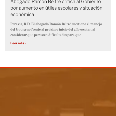
Abogado Ramón Beltré critica al Gobierno
por aumento en útiles escolares y situación
económica
𝐏𝐞𝐫𝐚𝐯𝐢𝐚, 𝐑.𝐃. 𝐄𝐥 𝐚𝐛𝐨𝐠𝐚𝐝𝐨 𝐑𝐚𝐦𝐨́𝐧 𝐁𝐞𝐥𝐭𝐫𝐞́ 𝐜𝐮𝐞𝐬𝐭𝐢𝐨𝐧𝐨́ 𝐞𝐥 𝐦𝐚𝐧𝐞𝐣𝐨
𝐝𝐞𝐥 𝐆𝐨𝐛𝐢𝐞𝐫𝐧𝐨 𝐟𝐫𝐞𝐧𝐭𝐞 𝐚𝐥 𝐩𝐫𝐨́𝐱𝐢𝐦𝐨 𝐢𝐧𝐢𝐜𝐢𝐨 𝐝𝐞𝐥 𝐚𝐧̃𝐨 𝐞𝐬𝐜𝐨𝐥𝐚𝐫, 𝐚𝐥
𝐜𝐨𝐧𝐬𝐢𝐝𝐞𝐫𝐚𝐫 𝐪𝐮𝐞 𝐩𝐞𝐫𝐬𝐢𝐬𝐭𝐞𝐧 𝐝𝐢𝐟𝐢𝐜𝐮𝐥𝐭𝐚𝐝𝐞𝐬 𝐩𝐚𝐫𝐚 𝐪𝐮𝐞
Leer más »