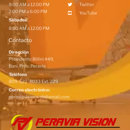
8:00 AM a 12:00 PM
Twitter
2:00 PM a 6:00 PM
YouTube
Sábados
8:00 AM a 12:00 PM
Contacto
Dirección
Presidente Billini #49,
Baní, Prov. Peravia
Teléfono
809-522-3033 Ext. 229
Correo electrónico:
peraviavisionweb@gmail.com