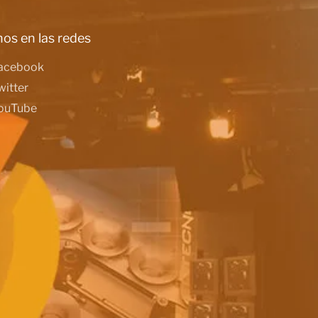
os en las redes
acebook
witter
ouTube