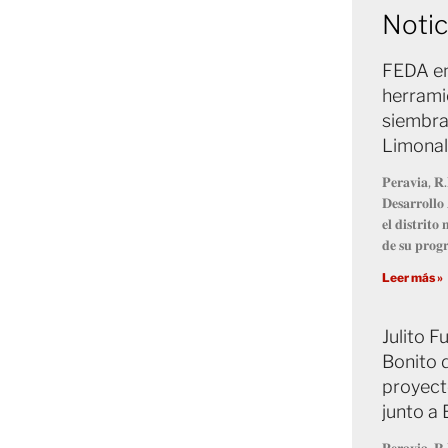
Notic
FEDA en
herrami
siembra
Limonal
𝐏𝐞𝐫𝐚𝐯𝐢𝐚, 𝐑.
𝐃𝐞𝐬𝐚𝐫𝐫𝐨𝐥𝐥
𝐞𝐥 𝐝𝐢𝐬𝐭𝐫𝐢𝐭
𝐝𝐞 𝐬𝐮 𝐩𝐫𝐨
Leer más »
Julito 
Bonito 
proyect
junto a
𝐏𝐞𝐫𝐚𝐯𝐢𝐚, 𝐑.