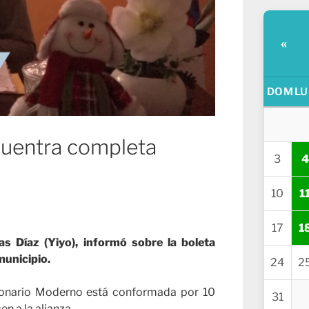
«
DOM
LU
cuentra completa
3
4
10
1
17
1
as Díaz (Yiyo), informó sobre la boleta
municipio.
24
2
cionario Moderno está conformada por 10
31
n a la alianza.