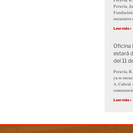
𝐏𝐞𝐫𝐚𝐯𝐢𝐚, 𝐉𝐮
𝐅𝐮𝐧𝐝𝐚𝐜𝐢𝐨́𝐧
𝐞𝐧𝐜𝐮𝐞𝐧𝐭𝐫𝐨 𝐜
Leer más »
Oficina
estará d
del 11 
𝐏𝐞𝐫𝐚𝐯𝐢𝐚, 𝐑.
𝐲𝐚 𝐬𝐞 𝐞𝐧𝐜𝐮𝐞
𝐀. 𝐂𝐚𝐛𝐫𝐚𝐥, 
𝐜𝐨𝐦𝐞𝐧𝐳𝐚𝐫𝐚́
Leer más »