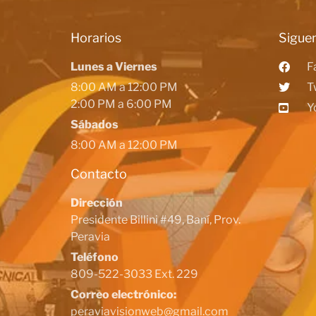
Horarios
Siguen
Lunes a Viernes
F
8:00 AM a 12:00 PM
T
2:00 PM a 6:00 PM
Y
Sábados
8:00 AM a 12:00 PM
Contacto
Dirección
Presidente Billini #49, Baní, Prov.
Peravia
Teléfono
809-522-3033 Ext. 229
Correo electrónico:
peraviavisionweb@gmail.com