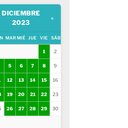
DICIEMBRE
»
2023
N
MAR
MIÉ
JUE
VIE
SÁB
1
2
5
6
7
8
9
1
12
13
14
15
16
8
19
20
21
22
23
5
26
27
28
29
30