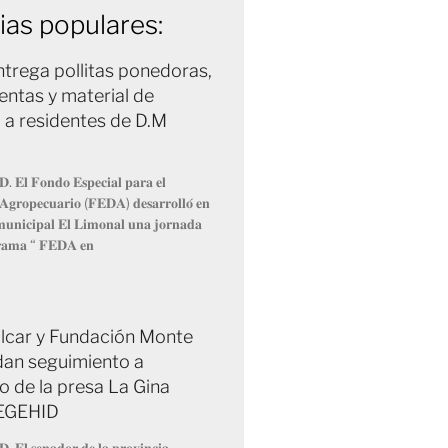
ias populares:
trega pollitas ponedoras,
entas y material de
 a residentes de D.M
𝐃. 𝐄𝐥 𝐅𝐨𝐧𝐝𝐨 𝐄𝐬𝐩𝐞𝐜𝐢𝐚𝐥 𝐩𝐚𝐫𝐚 𝐞𝐥
 𝐀𝐠𝐫𝐨𝐩𝐞𝐜𝐮𝐚𝐫𝐢𝐨 (𝐅𝐄𝐃𝐀) 𝐝𝐞𝐬𝐚𝐫𝐫𝐨𝐥𝐥𝐨́ 𝐞𝐧
 𝐦𝐮𝐧𝐢𝐜𝐢𝐩𝐚𝐥 𝐄𝐥 𝐋𝐢𝐦𝐨𝐧𝐚𝐥 𝐮𝐧𝐚 𝐣𝐨𝐫𝐧𝐚𝐝𝐚
𝐫𝐚𝐦𝐚 “ 𝐅𝐄𝐃𝐀 𝐞𝐧
Fulcar y Fundación Monte
dan seguimiento a
o de la presa La Gina
 EGEHID
𝐃. 𝐄𝐥 𝐬𝐞𝐧𝐚𝐝𝐨𝐫 𝐝𝐞 𝐥𝐚 𝐩𝐫𝐨𝐯𝐢𝐧𝐜𝐢𝐚