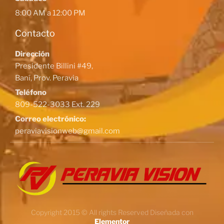
8:00 AM a 12:00 PM
Contacto
Dirección
Presidente Billini #49,
Baní, Prov. Peravia
Teléfono
809-522-3033 Ext. 229
Correo electrónico:
peraviavisionweb@gmail.com
Copyright 2015 © All rights Reserved Diseñada con
Elementor