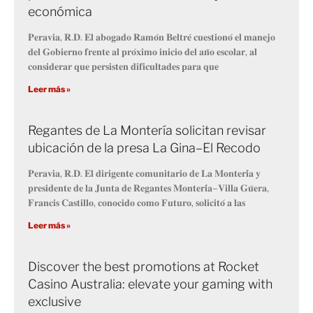
económica
𝐏𝐞𝐫𝐚𝐯𝐢𝐚, 𝐑.𝐃. 𝐄𝐥 𝐚𝐛𝐨𝐠𝐚𝐝𝐨 𝐑𝐚𝐦𝐨́𝐧 𝐁𝐞𝐥𝐭𝐫𝐞́ 𝐜𝐮𝐞𝐬𝐭𝐢𝐨𝐧𝐨́ 𝐞𝐥 𝐦𝐚𝐧𝐞𝐣𝐨
𝐝𝐞𝐥 𝐆𝐨𝐛𝐢𝐞𝐫𝐧𝐨 𝐟𝐫𝐞𝐧𝐭𝐞 𝐚𝐥 𝐩𝐫𝐨́𝐱𝐢𝐦𝐨 𝐢𝐧𝐢𝐜𝐢𝐨 𝐝𝐞𝐥 𝐚𝐧̃𝐨 𝐞𝐬𝐜𝐨𝐥𝐚𝐫, 𝐚𝐥
𝐜𝐨𝐧𝐬𝐢𝐝𝐞𝐫𝐚𝐫 𝐪𝐮𝐞 𝐩𝐞𝐫𝐬𝐢𝐬𝐭𝐞𝐧 𝐝𝐢𝐟𝐢𝐜𝐮𝐥𝐭𝐚𝐝𝐞𝐬 𝐩𝐚𝐫𝐚 𝐪𝐮𝐞
Leer más »
Regantes de La Montería solicitan revisar
ubicación de la presa La Gina–El Recodo
𝐏𝐞𝐫𝐚𝐯𝐢𝐚, 𝐑.𝐃. 𝐄𝐥 𝐝𝐢𝐫𝐢𝐠𝐞𝐧𝐭𝐞 𝐜𝐨𝐦𝐮𝐧𝐢𝐭𝐚𝐫𝐢𝐨 𝐝𝐞 𝐋𝐚 𝐌𝐨𝐧𝐭𝐞𝐫𝐢́𝐚 𝐲
𝐩𝐫𝐞𝐬𝐢𝐝𝐞𝐧𝐭𝐞 𝐝𝐞 𝐥𝐚 𝐉𝐮𝐧𝐭𝐚 𝐝𝐞 𝐑𝐞𝐠𝐚𝐧𝐭𝐞𝐬 𝐌𝐨𝐧𝐭𝐞𝐫𝐢́𝐚–𝐕𝐢𝐥𝐥𝐚 𝐆𝐮̈𝐞𝐫𝐚,
𝐅𝐫𝐚𝐧𝐜𝐢𝐬 𝐂𝐚𝐬𝐭𝐢𝐥𝐥𝐨, 𝐜𝐨𝐧𝐨𝐜𝐢𝐝𝐨 𝐜𝐨𝐦𝐨 𝐅𝐮𝐭𝐮𝐫𝐨, 𝐬𝐨𝐥𝐢𝐜𝐢𝐭𝐨́ 𝐚 𝐥𝐚𝐬
Leer más »
Discover the best promotions at Rocket
Casino Australia: elevate your gaming with
exclusive